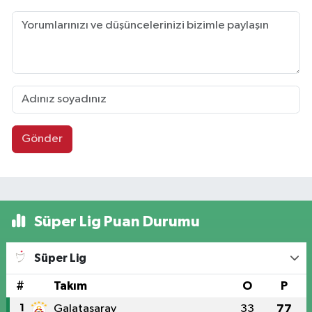
Gönder
Süper Lig Puan Durumu
Süper Lig
#
Takım
O
P
1
Galatasaray
33
77