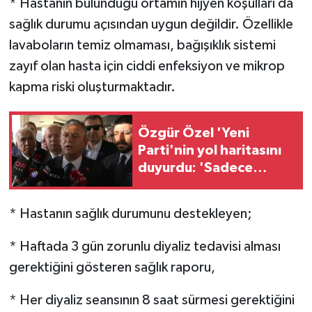
* Hastanın bulunduğu ortamın hijyen koşulları da
sağlık durumu açısından uygun değildir. Özellikle
lavaboların temiz olmaması, bağışıklık sistemi
zayıf olan hasta için ciddi enfeksiyon ve mikrop
kapma riski oluşturmaktadır.
Özgür Özel 'Yeni
Parti'nin yol haritasını
duyurdu: 'Sadece
CHP'lilerle sınırlı
kalmayacak'
* Hastanın sağlık durumunu destekleyen;
* Haftada 3 gün zorunlu diyaliz tedavisi alması
gerektiğini gösteren sağlık raporu,
* Her diyaliz seansının 8 saat sürmesi gerektiğini