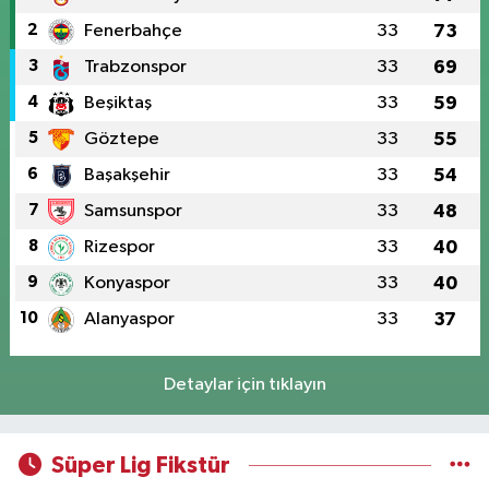
2
Fenerbahçe
33
73
3
Trabzonspor
33
69
4
Beşiktaş
33
59
5
Göztepe
33
55
6
Başakşehir
33
54
7
Samsunspor
33
48
8
Rizespor
33
40
9
Konyaspor
33
40
10
Alanyaspor
33
37
Detaylar için tıklayın
Süper Lig Fikstür