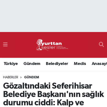
Nöbetçi Eczaneler
Hava Durumu
Namaz Vakitleri
Trafik Durumu
Türkiye
Gündem
Belediyeler
Meclis
Anasay
Süper Lig Puan Durumu ve Fikstür
HABERLER
GÜNDEM
Tüm Manşetler
Gözaltındaki Seferihisar
Son Dakika Haberleri
Belediye Başkanı'nın sağlık
durumu ciddi: Kalp ve
Haber Arşivi