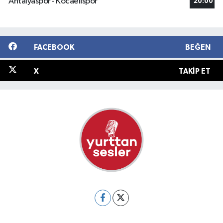
Antalyaspor - Kocaelispor
20:00
FACEBOOK
BEĞEN
X
TAKIP ET