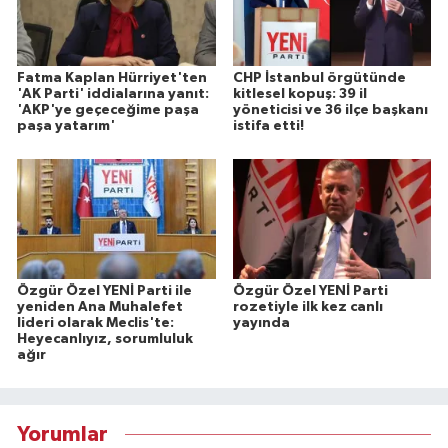
Fatma Kaplan Hürriyet'ten
CHP İstanbul örgütünde
'AK Parti' iddialarına yanıt:
kitlesel kopuş: 39 il
'AKP'ye geçeceğime paşa
yöneticisi ve 36 ilçe başkanı
paşa yatarım'
istifa etti!
Özgür Özel YENİ Parti ile
Özgür Özel YENİ Parti
yeniden Ana Muhalefet
rozetiyle ilk kez canlı
lideri olarak Meclis'te:
yayında
Heyecanlıyız, sorumluluk
ağır
Yorumlar