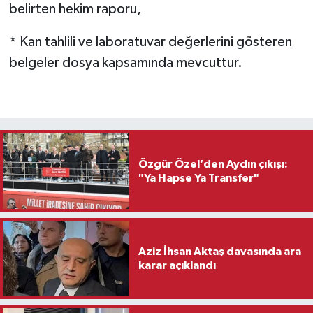
belirten hekim raporu,
* Kan tahlili ve laboratuvar değerlerini gösteren
belgeler dosya kapsamında mevcuttur.
Özgür Özel’den Aydın çıkışı:
"Ya Hapse Ya Transfer"
Aziz İhsan Aktaş davasında ara
karar açıklandı