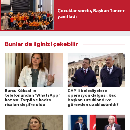
Çocuklar sordu, Başkan Tuncer
yanıtladı
Bunlar da ilginizi çekebilir
Burcu Köksal'ın
CHP'li belediyelere
telefonundan 'WhatsApp'
operasyon dalgası: Kaç
kazası: Torpil ve kadro
başkan tutuklandı ve
ricaları deşifre oldu
görevden uzaklaştırıldı?