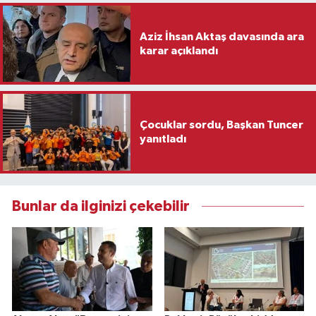
Aziz İhsan Aktaş davasında ara
karar açıklandı
Çocuklar sordu, Başkan Tuncer
yanıtladı
Bunlar da ilginizi çekebilir