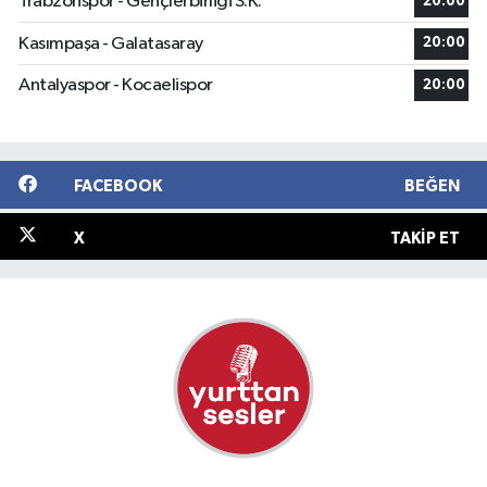
Trabzonspor - Gençlerbirliği S.K.
20:00
Kasımpaşa - Galatasaray
20:00
Antalyaspor - Kocaelispor
20:00
FACEBOOK
BEĞEN
X
TAKIP ET