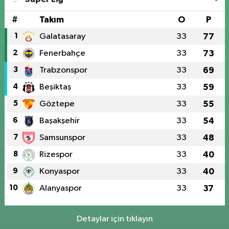
#
Takım
O
P
1
Galatasaray
33
77
2
Fenerbahçe
33
73
3
Trabzonspor
33
69
4
Beşiktaş
33
59
5
Göztepe
33
55
6
Başakşehir
33
54
7
Samsunspor
33
48
8
Rizespor
33
40
9
Konyaspor
33
40
10
Alanyaspor
33
37
Detaylar için tıklayın