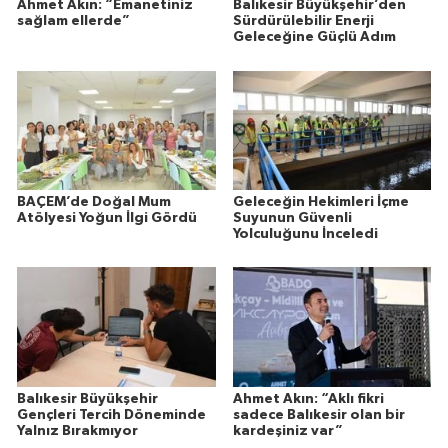
Ahmet Akın: “Emanetiniz
Balıkesir Büyükşehir’den
sağlam ellerde”
Sürdürülebilir Enerji
Geleceğine Güçlü Adım
BAÇEM’de Doğal Mum
Geleceğin Hekimleri İçme
Atölyesi Yoğun İlgi Gördü
Suyunun Güvenli
Yolculuğunu İnceledi
Balıkesir Büyükşehir
Ahmet Akın: “Aklı fikri
Gençleri Tercih Döneminde
sadece Balıkesir olan bir
Yalnız Bırakmıyor
kardeşiniz var”