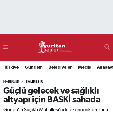
Nöbetçi Eczaneler
Hava Durumu
Namaz Vakitleri
Trafik Durumu
Türkiye
Gündem
Belediyeler
Meclis
Anasay
Süper Lig Puan Durumu ve Fikstür
HABERLER
BALIKESIR
Tüm Manşetler
Güçlü gelecek ve sağlıklı
Son Dakika Haberleri
altyapı için BASKİ sahada
Haber Arşivi
Gönen’in Suçıktı Mahallesi’nde ekonomik ömrünü