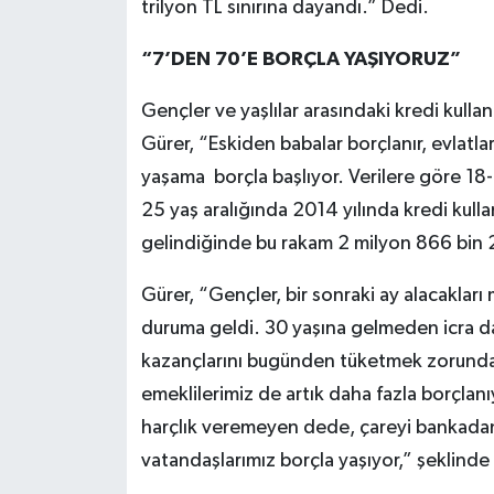
trilyon TL sınırına dayandı.” Dedi.
“7’DEN 70’E BORÇLA YAŞIYORUZ”
Gençler ve yaşlılar arasındaki kredi kull
Gürer, “Eskiden babalar borçlanır, evlatla
yaşama borçla başlıyor. Verilere göre 18-2
25 yaş aralığında 2014 yılında kredi kulla
gelindiğinde bu rakam 2 milyon 866 bin 
Gürer, “Gençler, bir sonraki ay alacakları m
duruma geldi. 30 yaşına gelmeden icra dai
kazançlarını bugünden tüketmek zorunda k
emeklilerimiz de artık daha fazla borçla
harçlık veremeyen dede, çareyi bankada
vatandaşlarımız borçla yaşıyor,” şeklinde