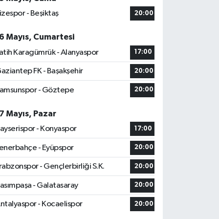
izespor - Beşiktaş
20:00
6 Mayıs, Cumartesi
atih Karagümrük - Alanyaspor
17:00
aziantep FK - Başakşehir
20:00
amsunspor - Göztepe
20:00
7 Mayıs, Pazar
ayserispor - Konyaspor
17:00
enerbahçe - Eyüpspor
20:00
rabzonspor - Gençlerbirliği S.K.
20:00
asımpaşa - Galatasaray
20:00
ntalyaspor - Kocaelispor
20:00