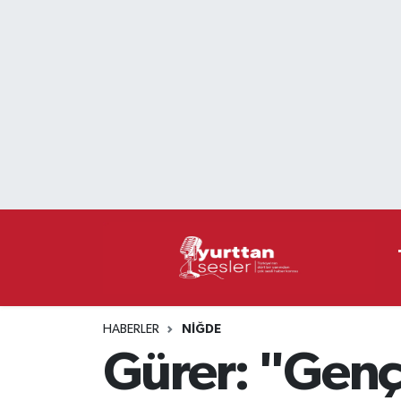
Nöbetçi Eczaneler
Hava Durumu
Namaz Vakitleri
Trafik Durumu
Süper Lig Puan Durumu ve Fikstür
Tüm Manşetler
HABERLER
NIĞDE
Son Dakika Haberleri
Gürer: "Genç
Haber Arşivi