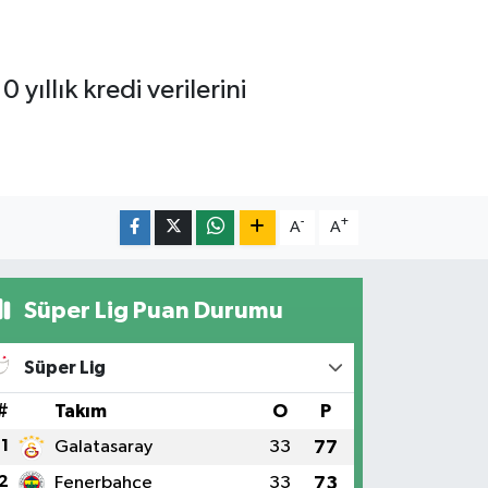
yıllık kredi verilerini
-
+
A
A
Süper Lig Puan Durumu
Süper Lig
#
Takım
O
P
1
Galatasaray
33
77
2
Fenerbahçe
33
73