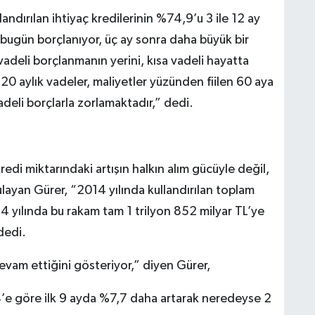
andırılan ihtiyaç kredilerinin %74,9’u 3 ile 12 ay
 bugün borçlanıyor, üç ay sonra daha büyük bir
adeli borçlanmanın yerini, kısa vadeli hayatta
120 aylık vadeler, maliyetler yüzünden fiilen 60 aya
deli borçlarla zorlamaktadır,” dedi.
kredi miktarındaki artışın halkın alım gücüyle değil,
ulayan Gürer, “2014 yılında kullandırılan toplam
4 yılında bu rakam tam 1 trilyon 852 milyar TL’ye
dedi.
evam ettiğini gösteriyor,” diyen Gürer,
24’e göre ilk 9 ayda %7,7 daha artarak neredeyse 2