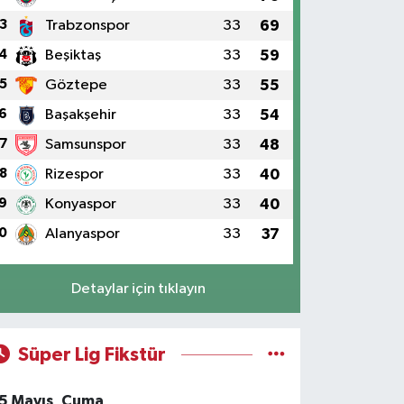
3
Trabzonspor
33
69
4
Beşiktaş
33
59
5
Göztepe
33
55
6
Başakşehir
33
54
7
Samsunspor
33
48
8
Rizespor
33
40
9
Konyaspor
33
40
0
Alanyaspor
33
37
Detaylar için tıklayın
Süper Lig Fikstür
5 Mayıs, Cuma