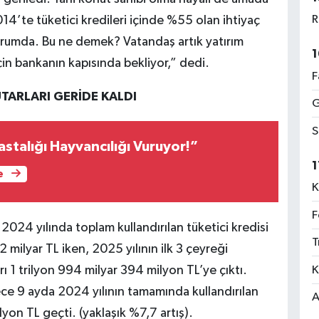
R
014’te tüketici kredileri içinde %55 olan ihtiyaç
urumda. Bu ne demek? Vatandaş artık yatırım
1
çin bankanın kapısında bekliyor,” dedi.
F
TUTARLARI GERİDE KALDI
G
S
stalığı Hayvancılığı Vuruyor!”
1
e
K
F
2024 yılında toplam kullandırılan tüketici kredisi
T
52 milyar TL iken, 2025 yılının ilk 3 çeyreği
K
rı 1 trilyon 994 milyar 394 milyon TL’ye çıktı.
dece 9 ayda 2024 yılının tamamında kullandırılan
A
lyon TL geçti. (yaklaşık %7,7 artış).