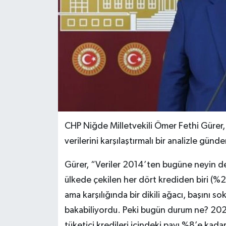
CHP Niğde Milletvekili Ömer Fethi Gürer, Tü
verilerini karşılaştırmalı bir analizle günd
Gürer, “Veriler 2014’ten bugüne neyin değ
ülkede çekilen her dört krediden biri (%2
ama karşılığında bir dikili ağacı, başını
bakabiliyordu. Peki bugün durum ne? 2024
tüketici kredileri içindeki payı %8’e kada