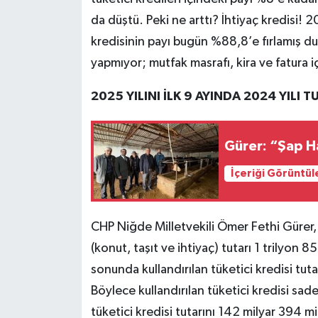
da düştü. Peki ne arttı? İhtiyaç kredisi! 2
kredisinin payı bugün %88,8’e fırlamış d
yapmıyor; mutfak masrafı, kira ve fatura i
2025 YILINI İLK 9 AYINDA 2024 YILI 
Gürer: “Şap Ha
İçeriği Görüntül
CHP Niğde Milletvekili Ömer Fethi Gürer, 
(konut, taşıt ve ihtiyaç) tutarı 1 trilyon 8
sonunda kullandırılan tüketici kredisi tuta
Böylece kullandırılan tüketici kredisi sa
tüketici kredisi tutarını 142 milyar 394 mi