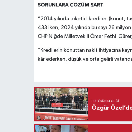
SORUNLARA ÇÖZÜM ŞART
“2014 yılında tüketici kredileri (konut, taş
433 iken, 2024 yılında bu sayı 26 milyon 8
CHP Niğde Milletvekili Ömer Fethi Gürer,
“Kredilerin konuttan nakit ihtiyacına kaym
kâr ederken, düşük ve orta gelirli vatanda
EDITÖRÜN SEÇTIĞI
Özgür Özel’den