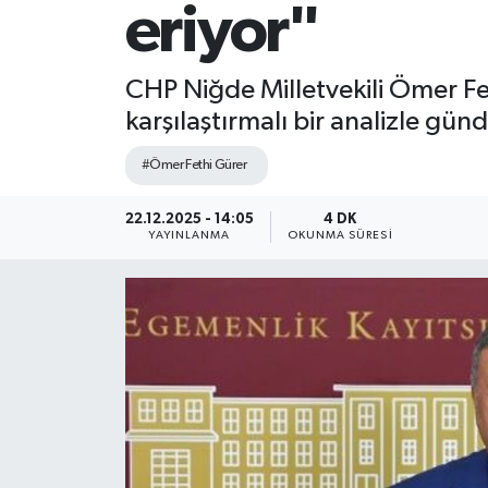
eriyor"
CHP Niğde Milletvekili Ömer Fethi
karşılaştırmalı bir analizle gün
#Ömer Fethi Gürer
22.12.2025 - 14:05
4 DK
YAYINLANMA
OKUNMA SÜRESI