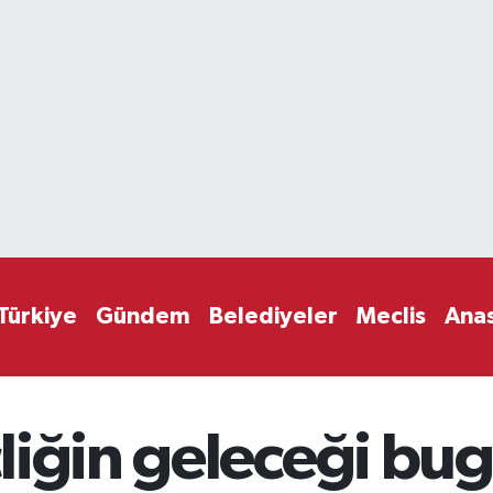
Türkiye
Gündem
Belediyeler
Meclis
Ana
liğin geleceği b