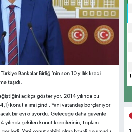
rkiye Bankalar Birliği’nin son 10 yıllık kredi
1
eme taşıdı.
iştiğini açıkça gösteriyor. 2014 yılında bu
4,1) konut alımı içindi. Yani vatandaş borçlanıyor
 sokacak bir evi oluyordu. Geleceğe daha güvenle
 yılında çekilen konut kredilerinin, toplam
1
r geriledi. Yani konut sahibi olma hayali de umudu