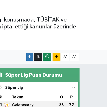
ığı konuşmada, TÜBİTAK ve
 iptal ettiği kanunlar üzerinde
-
+
A
A
Süper Lig Puan Durumu
Süper Lig
#
Takım
O
P
1
Galatasaray
33
77