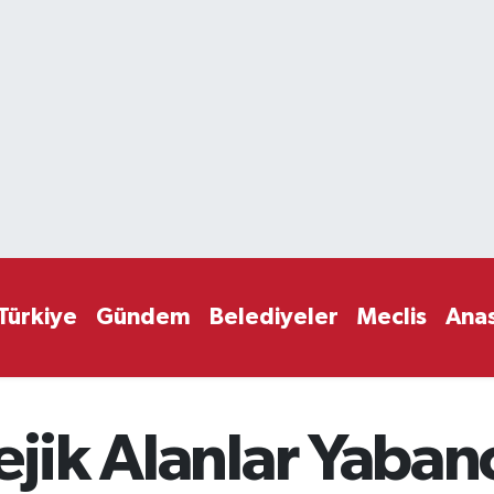
Türkiye
Gündem
Belediyeler
Meclis
Ana
ejik Alanlar Yabanc