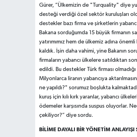
Gürer, “Ülkemizin de "Turquality" diye yu
desteği verdiği özel sektör kuruluşları o
destekler bazı firma ve şirketlerin yabancıla
Bakana sorduğumda 15 büyük firmanın satı
yatırımımız hem de ülkemiz adına önemli b
kaldık. İşin daha vahimi, yine Bakanın sor
firmaların yabancı ülkelere satıldıktan son
edildi. Bu destekler Türk firması olmadığı
Milyonlarca liranın yabancıya aktarılması
ne yapıldı?" sorumuz boşlukta kalmaktadır
kuruş için kılı kırk yaranlar, yabancı ülkele
ödemeler karşısında suspus oluyorlar. Ned
çekiliyor?” diye sordu.
BİLİME DAYALI BİR YÖNETİM ANLAYIŞI