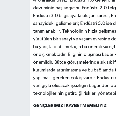
4.0 aralığındayız. Endüstri 1.0 genel ola
devriminin başlangıcını; Endüstri 2.0 te
Endüstri 3.0 bilgisayarla oluşan süreci; 
sanayideki gelişmeleri; Endüstri 5.0 ise 
tanımlanabilir. Teknolojinin hızla gelişme
yürütülen bir sanayi ve yaşam evresine d
bu yarışta olabilmek için bu önemli süreç
öne çıkmaktadır. Bilginin oluşması kadar 
önemlidir. Bütçe görüşmelerinde sık sık if
kurumlarda artırılmasına ve bu bağlamda 
yapılması gereken çok iş vardır. Endüstri
varlığıyla oluşacak işsizliğin bugünden d
teknolojilerinin getirdiği riskleri yönetebi
GENÇLERİMİZİ KAYBETMEMELİYİZ