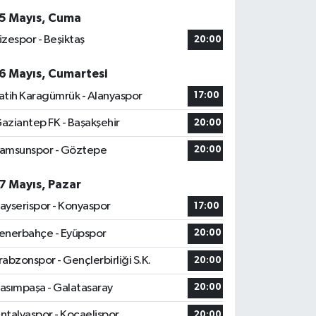
5 Mayıs, Cuma
izespor - Beşiktaş
20:00
6 Mayıs, Cumartesi
atih Karagümrük - Alanyaspor
17:00
aziantep FK - Başakşehir
20:00
amsunspor - Göztepe
20:00
7 Mayıs, Pazar
ayserispor - Konyaspor
17:00
enerbahçe - Eyüpspor
20:00
rabzonspor - Gençlerbirliği S.K.
20:00
asımpaşa - Galatasaray
20:00
ntalyaspor - Kocaelispor
20:00