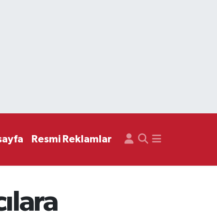
sayfa
Resmi Reklamlar
ılara