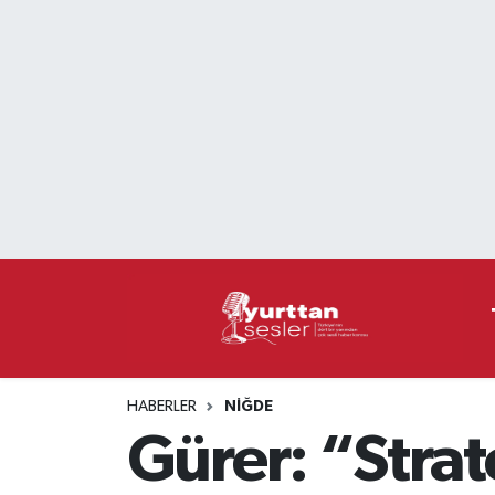
Nöbetçi Eczaneler
Hava Durumu
Namaz Vakitleri
Trafik Durumu
Süper Lig Puan Durumu ve Fikstür
Tüm Manşetler
HABERLER
NIĞDE
Son Dakika Haberleri
Gürer: “Strat
Haber Arşivi