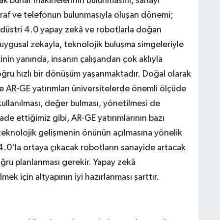
rak buhar makinelerinin bulunmasını, sanayi
lgraf ve telefonun bulunmasıyla oluşan dönemi;
Endüstri 4.0 yapay zekâ ve robotlarla doğan
duygusal zekayla, teknolojik buluşma simgeleriyle
sinin yanında, insanın çalışandan çok aklıyla
oğru hızlı bir dönüşüm yaşanmaktadır. Doğal olarak
te AR-GE yatırımları üniversitelerde önemli ölçüde
kullanılması, değer bulması, yönetilmesi de
ade ettiğimiz gibi, AR-GE yatırımlarının bazı
teknolojik gelişmenin önünün açılmasına yönelik
 4.0'la ortaya çıkacak robotların sanayide artacak
oğru planlanması gerekir. Yapay zekâ
lmek için altyapının iyi hazırlanması şarttır.