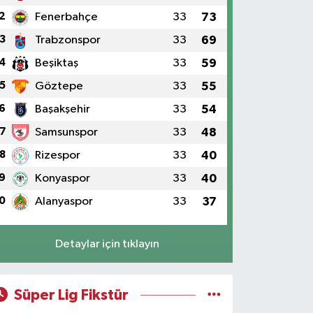
2
Fenerbahçe
33
73
3
Trabzonspor
33
69
4
Beşiktaş
33
59
5
Göztepe
33
55
6
Başakşehir
33
54
7
Samsunspor
33
48
8
Rizespor
33
40
9
Konyaspor
33
40
0
Alanyaspor
33
37
Detaylar için tıklayın
Süper Lig Fikstür