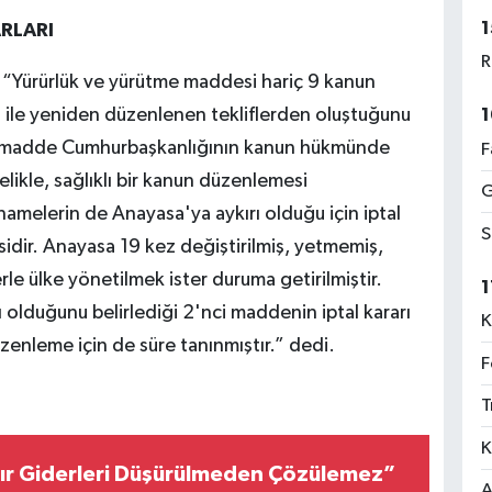
1
ARLARI
R
 “Yürürlük ve yürütme maddesi hariç 9 kanun
 ile yeniden düzenlenen tekliflerden oluştuğunu
1
'nci madde Cumhurbaşkanlığının kanun hükmünde
F
likle, sağlıklı bir kanun düzenlemesi
G
melerin de Anayasa'ya aykırı olduğu için iptal
S
sidir. Anayasa 19 kez değiştirilmiş, yetmemiş,
le ülke yönetilmek ister duruma getirilmiştir.
1
lduğunu belirlediği 2'nci maddenin iptal kararı
K
düzenleme için de süre tanınmıştır.” dedi.
F
T
K
ır Giderleri Düşürülmeden Çözülemez”
A