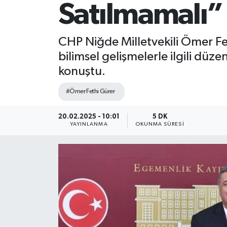
Satılmamalı”
CHP Niğde Milletvekili Ömer 
bilimsel gelişmelerle ilgili dü
konuştu.
#Ömer Fethi Gürer
20.02.2025 - 10:01
5 DK
YAYINLANMA
OKUNMA SÜRESI