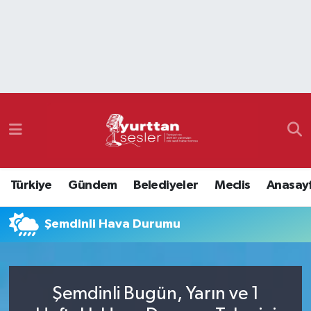
Nöbetçi Eczaneler
Hava Durumu
Namaz Vakitleri
Trafik Durumu
Türkiye
Gündem
Belediyeler
Meclis
Anasay
Süper Lig Puan Durumu ve Fikstür
Şemdinli Hava Durumu
Tüm Manşetler
Son Dakika Haberleri
Şemdinli Bugün, Yarın ve 1
Haber Arşivi