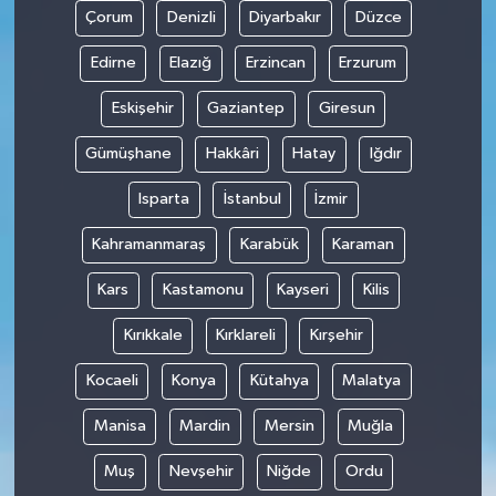
Çorum
Denizli
Diyarbakır
Düzce
Edirne
Elazığ
Erzincan
Erzurum
Eskişehir
Gaziantep
Giresun
Gümüşhane
Hakkâri
Hatay
Iğdır
Isparta
İstanbul
İzmir
Kahramanmaraş
Karabük
Karaman
Kars
Kastamonu
Kayseri
Kilis
Kırıkkale
Kırklareli
Kırşehir
Kocaeli
Konya
Kütahya
Malatya
Manisa
Mardin
Mersin
Muğla
Muş
Nevşehir
Niğde
Ordu