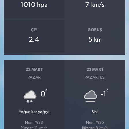
1010
7
hpa
km/s
ÇIY
GÖRÜŞ
2.4
5
km
22 MART
23 MART
PAZAR
PAZARTESI
°
°
0
-1
Yoğun kar yağışlı
Sisli
Nem: %98
Nem: %95
Rüzgar: 11 km/h
Rüzgar: 8 km/h