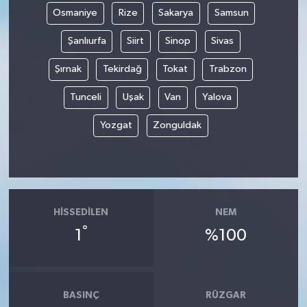
Osmaniye
Rize
Sakarya
Samsun
Şanlıurfa
Siirt
Sinop
Sivas
Şırnak
Tekirdağ
Tokat
Trabzon
Tunceli
Uşak
Van
Yalova
Yozgat
Zonguldak
HISSEDILEN
NEM
°
1
%100
BASINÇ
RÜZGAR