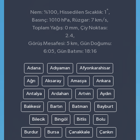
°
Nem: %100, Hissedilen Sıcaklık: 1
,
Basınç: 1010 hPa, Rüzgar: 7 km/s,
Toplam Yağış: 0 mm, Çiy Noktası:
2.4,
Görüş Mesafesi: 5 km, Gün Doğumu:
6:05, Gün Batımı: 18:16
Adana
Adıyaman
Afyonkarahisar
Ağrı
Aksaray
Amasya
Ankara
Antalya
Ardahan
Artvin
Aydın
Balıkesir
Bartın
Batman
Bayburt
Bilecik
Bingöl
Bitlis
Bolu
Burdur
Bursa
Çanakkale
Çankırı