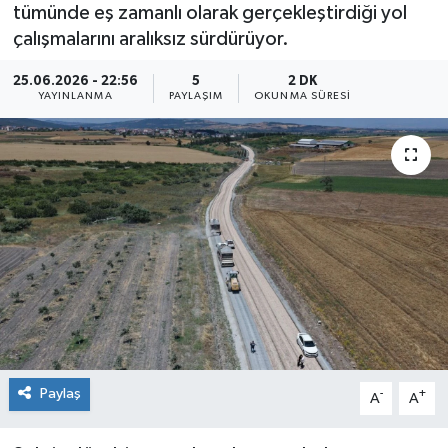
tümünde eş zamanlı olarak gerçekleştirdiği yol
çalışmalarını aralıksız sürdürüyor.
25.06.2026 - 22:56
5
2 DK
YAYINLANMA
PAYLAŞIM
OKUNMA SÜRESI
Paylaş
-
+
A
A