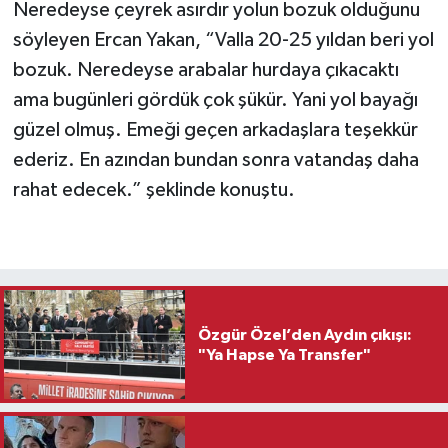
Neredeyse çeyrek asırdır yolun bozuk olduğunu
söyleyen Ercan Yakan, “Valla 20-25 yıldan beri yol
bozuk. Neredeyse arabalar hurdaya çıkacaktı
ama bugünleri gördük çok şükür. Yani yol bayağı
güzel olmuş. Emeği geçen arkadaşlara teşekkür
ederiz. En azından bundan sonra vatandaş daha
rahat edecek.” şeklinde konuştu.
Özgür Özel’den Aydın çıkışı:
"Ya Hapse Ya Transfer"