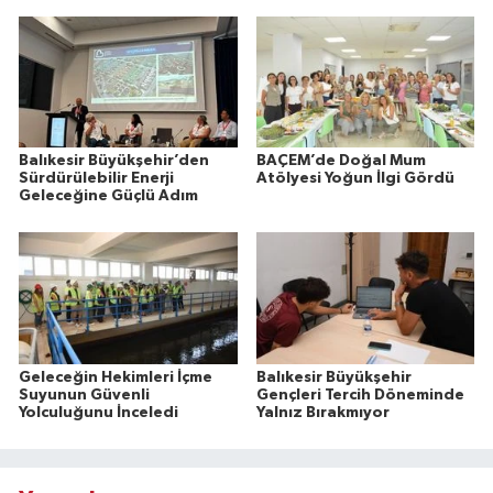
Balıkesir Büyükşehir’den
BAÇEM’de Doğal Mum
Sürdürülebilir Enerji
Atölyesi Yoğun İlgi Gördü
Geleceğine Güçlü Adım
Geleceğin Hekimleri İçme
Balıkesir Büyükşehir
Suyunun Güvenli
Gençleri Tercih Döneminde
Yolculuğunu İnceledi
Yalnız Bırakmıyor