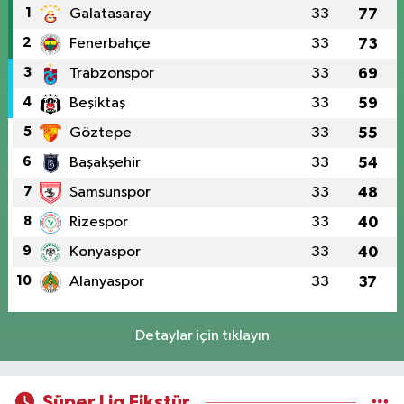
1
Galatasaray
33
77
2
Fenerbahçe
33
73
3
Trabzonspor
33
69
4
Beşiktaş
33
59
5
Göztepe
33
55
6
Başakşehir
33
54
7
Samsunspor
33
48
8
Rizespor
33
40
9
Konyaspor
33
40
10
Alanyaspor
33
37
Detaylar için tıklayın
Süper Lig Fikstür