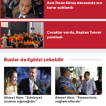
Aziz İhsan Aktaş davasında ara
karar açıklandı
Çocuklar sordu, Başkan Tuncer
yanıtladı
Bunlar da ilginizi çekebilir
Ahmet Akın: “Edebiyat
Ahmet Akın: “Emanetiniz
insanın sığınağıdır”
sağlam ellerde”