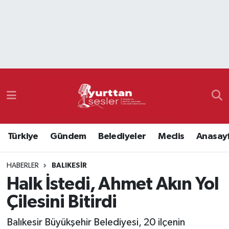
Nöbetçi Eczaneler
Hava Durumu
Namaz Vakitleri
Trafik Durumu
Türkiye
Gündem
Belediyeler
Meclis
Anasay
Süper Lig Puan Durumu ve Fikstür
HABERLER
BALIKESIR
Tüm Manşetler
Halk İstedi, Ahmet Akın Yol
Son Dakika Haberleri
Çilesini Bitirdi
Haber Arşivi
Balıkesir Büyükşehir Belediyesi, 20 ilçenin