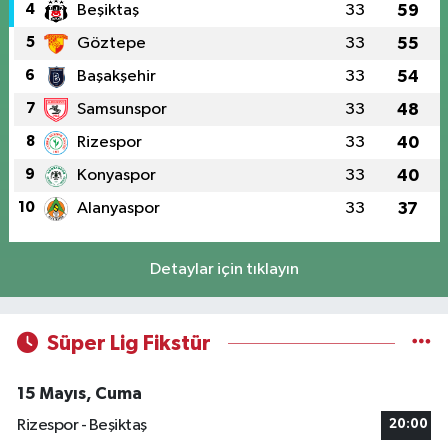
4
Beşiktaş
33
59
5
Göztepe
33
55
6
Başakşehir
33
54
7
Samsunspor
33
48
8
Rizespor
33
40
9
Konyaspor
33
40
10
Alanyaspor
33
37
Detaylar için tıklayın
Süper Lig Fikstür
15 Mayıs, Cuma
Rizespor - Beşiktaş
20:00