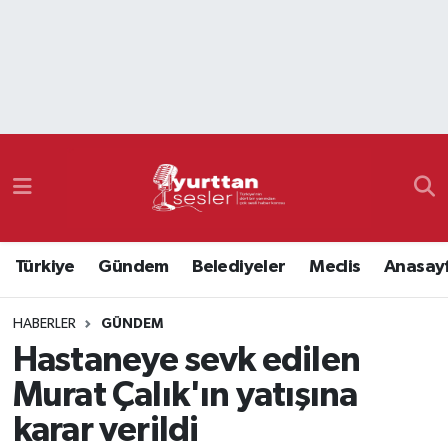
Nöbetçi Eczaneler
Hava Durumu
Namaz Vakitleri
Trafik Durumu
Türkiye
Gündem
Belediyeler
Meclis
Anasay
Süper Lig Puan Durumu ve Fikstür
HABERLER
GÜNDEM
Tüm Manşetler
Hastaneye sevk edilen
Son Dakika Haberleri
Murat Çalık'ın yatışına
karar verildi
Haber Arşivi