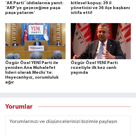
'AK Parti' iddialarına yanıt:
kitlesel kopuş: 39 il
'AKP'ye geçeceğime paşa
yöneticisi ve 36 ilçe başkanı
paşa yatarım'
istifa etti!
Özgür Özel YENİ Parti ile
Özgür Özel YENİ Parti
yeniden Ana Muhalefet
rozetiyle ilk kez canlı
lideri olarak Meclis'te:
yayında
Heyecanlıyız, sorumluluk
ağır
Yorumlar