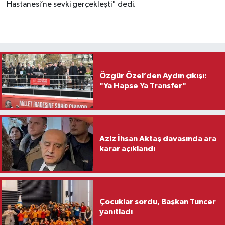
Hastanesi’ne sevki gerçekleşti" dedi.
Özgür Özel’den Aydın çıkışı:
"Ya Hapse Ya Transfer"
Aziz İhsan Aktaş davasında ara
karar açıklandı
Çocuklar sordu, Başkan Tuncer
yanıtladı