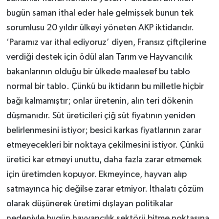
bugün saman ithal eder hale gelmişsek bunun tek
sorumlusu 20 yıldır ülkeyi yöneten AKP iktidarıdır.
‘Paramız var ithal ediyoruz’ diyen, Fransız çiftçilerine
verdiği destek için ödül alan Tarım ve Hayvancılık
bakanlarının olduğu bir ülkede maalesef bu tablo
normal bir tablo. Çünkü bu iktidarın bu milletle hiçbir
bağı kalmamıştır; onlar üretenin, alın teri dökenin
düşmanıdır. Süt üreticileri çiğ süt fiyatının yeniden
belirlenmesini istiyor; besici karkas fiyatlarının zarar
etmeyecekleri bir noktaya çekilmesini istiyor. Çünkü
üretici kar etmeyi unuttu, daha fazla zarar etmemek
için üretimden kopuyor. Ekmeyince, hayvan alıp
satmayınca hiç değilse zarar etmiyor. İthalatı çözüm
olarak düşünerek üretimi dışlayan politikalar
nedeniyle bugün hayvancılık sektörü bitme noktasına