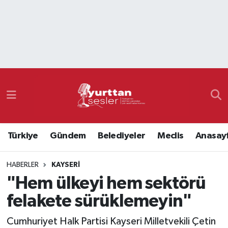
Nöbetçi Eczaneler
Hava Durumu
Namaz Vakitleri
Trafik Durumu
Türkiye
Gündem
Belediyeler
Meclis
Anasay
Süper Lig Puan Durumu ve Fikstür
HABERLER
KAYSERI
Tüm Manşetler
"Hem ülkeyi hem sektörü
Son Dakika Haberleri
felakete sürüklemeyin"
Haber Arşivi
Cumhuriyet Halk Partisi Kayseri Milletvekili Çetin