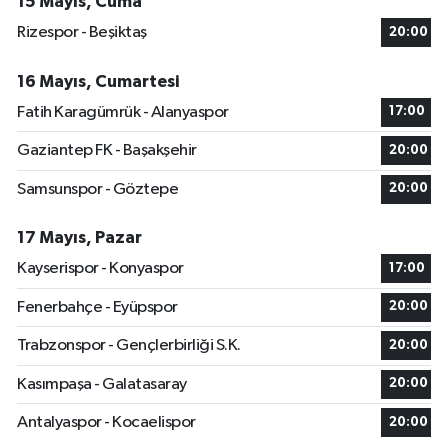
15 Mayıs, Cuma
Rizespor - Beşiktaş
20:00
16 Mayıs, Cumartesi
Fatih Karagümrük - Alanyaspor
17:00
Gaziantep FK - Başakşehir
20:00
Samsunspor - Göztepe
20:00
17 Mayıs, Pazar
Kayserispor - Konyaspor
17:00
Fenerbahçe - Eyüpspor
20:00
Trabzonspor - Gençlerbirliği S.K.
20:00
Kasımpaşa - Galatasaray
20:00
Antalyaspor - Kocaelispor
20:00