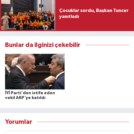
Çocuklar sordu, Başkan Tuncer
yanıtladı
Bunlar da ilginizi çekebilir
İYİ Parti'den istifa eden
vekil AKP'ye katıldı
Yorumlar