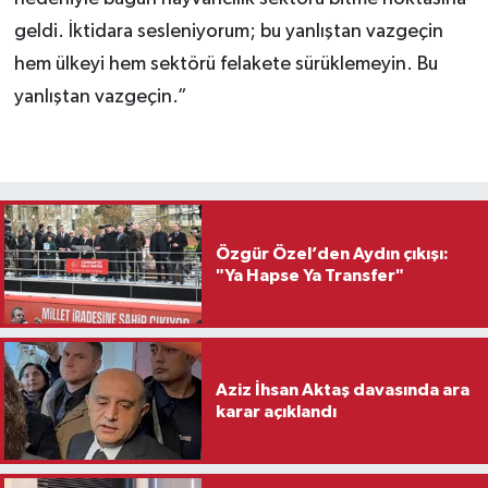
geldi. İktidara sesleniyorum; bu yanlıştan vazgeçin
hem ülkeyi hem sektörü felakete sürüklemeyin. Bu
yanlıştan vazgeçin.”
Özgür Özel’den Aydın çıkışı:
"Ya Hapse Ya Transfer"
Aziz İhsan Aktaş davasında ara
karar açıklandı