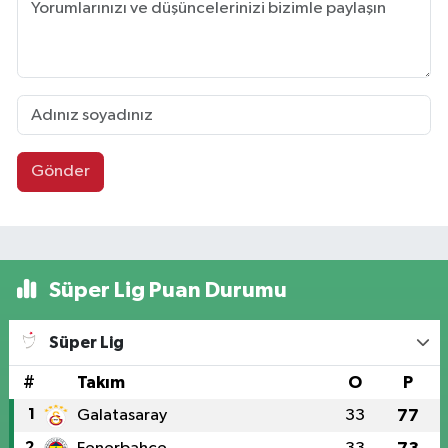
Gönder
Süper Lig Puan Durumu
Süper Lig
#
Takım
O
P
1
Galatasaray
33
77
2