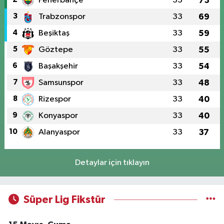
Fenerbahçe
33
73
3
Trabzonspor
33
69
4
Beşiktaş
33
59
5
Göztepe
33
55
6
Başakşehir
33
54
7
Samsunspor
33
48
8
Rizespor
33
40
9
Konyaspor
33
40
10
Alanyaspor
33
37
Detaylar için tıklayın
Süper Lig Fikstür