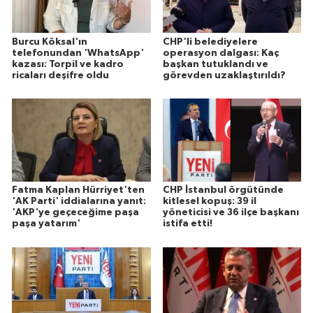
Burcu Köksal'ın
CHP'li belediyelere
telefonundan 'WhatsApp'
operasyon dalgası: Kaç
kazası: Torpil ve kadro
başkan tutuklandı ve
ricaları deşifre oldu
görevden uzaklaştırıldı?
Fatma Kaplan Hürriyet'ten
CHP İstanbul örgütünde
'AK Parti' iddialarına yanıt:
kitlesel kopuş: 39 il
'AKP'ye geçeceğime paşa
yöneticisi ve 36 ilçe başkanı
paşa yatarım'
istifa etti!