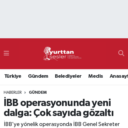
Nöbetçi Eczaneler
Hava Durumu
Namaz Vakitleri
Trafik Durumu
Türkiye
Gündem
Belediyeler
Meclis
Anasay
Süper Lig Puan Durumu ve Fikstür
HABERLER
GÜNDEM
Tüm Manşetler
İBB operasyonunda yeni
Son Dakika Haberleri
dalga: Çok sayıda gözaltı
Haber Arşivi
İBB'ye yönelik operasyonda İBB Genel Sekreter