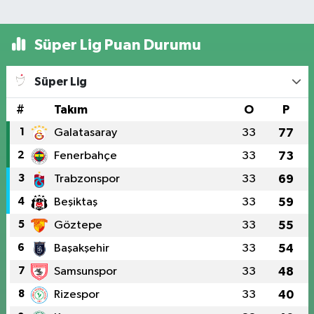
Süper Lig Puan Durumu
Süper Lig
#
Takım
O
P
1
Galatasaray
33
77
2
Fenerbahçe
33
73
3
Trabzonspor
33
69
4
Beşiktaş
33
59
5
Göztepe
33
55
6
Başakşehir
33
54
7
Samsunspor
33
48
8
Rizespor
33
40