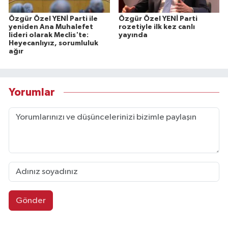
Özgür Özel YENİ Parti ile
Özgür Özel YENİ Parti
yeniden Ana Muhalefet
rozetiyle ilk kez canlı
lideri olarak Meclis'te:
yayında
Heyecanlıyız, sorumluluk
ağır
Yorumlar
Gönder