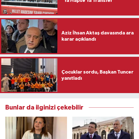
"Ya Hapse Ya Transfer"
Aziz İhsan Aktaş davasında ara
karar açıklandı
Çocuklar sordu, Başkan Tuncer
yanıtladı
Bunlar da ilginizi çekebilir