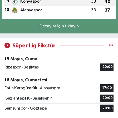
9
Konyaspor
33
40
10
Alanyaspor
33
37
Detaylar için tıklayın
Süper Lig Fikstür
15 Mayıs, Cuma
Rizespor - Beşiktaş
20:00
16 Mayıs, Cumartesi
Fatih Karagümrük - Alanyaspor
17:00
Gaziantep FK - Başakşehir
20:00
Samsunspor - Göztepe
20:00