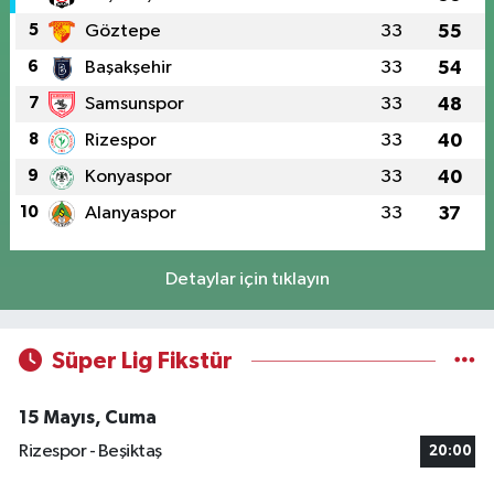
5
Göztepe
33
55
6
Başakşehir
33
54
7
Samsunspor
33
48
8
Rizespor
33
40
9
Konyaspor
33
40
10
Alanyaspor
33
37
Detaylar için tıklayın
Süper Lig Fikstür
15 Mayıs, Cuma
Rizespor - Beşiktaş
20:00