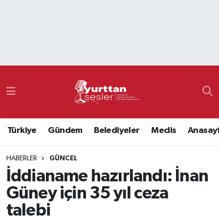
Nöbetçi Eczaneler
Hava Durumu
Namaz Vakitleri
Trafik Durumu
Türkiye
Gündem
Belediyeler
Meclis
Anasay
Süper Lig Puan Durumu ve Fikstür
HABERLER
GÜNCEL
Tüm Manşetler
İddianame hazırlandı: İnan
Son Dakika Haberleri
Güney için 35 yıl ceza
talebi
Haber Arşivi