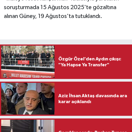
soruşturmada 15 Ağustos 2025'te gözaltına
alınan Güney, 19 Ağustos'ta tutuklandı.
Özgür Özel’den Aydın çıkışı:
"Ya Hapse Ya Transfer"
Aziz İhsan Aktaş davasında ara
karar açıklandı