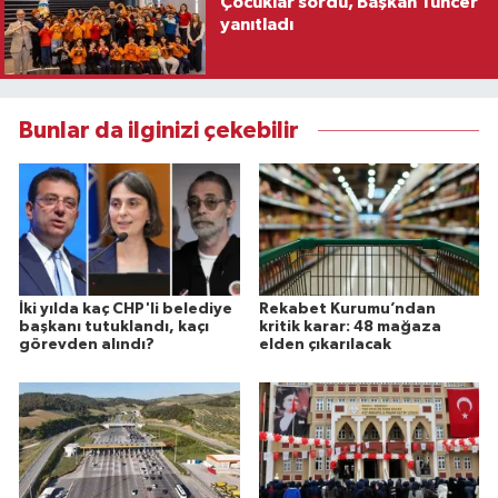
Çocuklar sordu, Başkan Tuncer
yanıtladı
Bunlar da ilginizi çekebilir
İki yılda kaç CHP'li belediye
Rekabet Kurumu’ndan
başkanı tutuklandı, kaçı
kritik karar: 48 mağaza
görevden alındı?
elden çıkarılacak