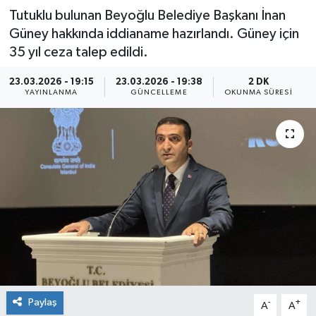
Tutuklu bulunan Beyoğlu Belediye Başkanı İnan
Güney hakkında iddianame hazırlandı. Güney için
35 yıl ceza talep edildi.
23.03.2026 - 19:15
23.03.2026 - 19:38
2 DK
YAYINLANMA
GÜNCELLEME
OKUNMA SÜRESI
Paylaş
-
+
A
A