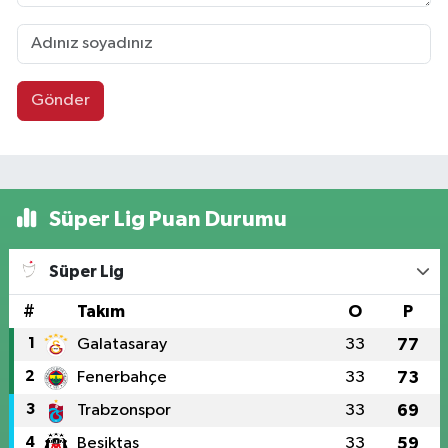
Gönder
Süper Lig Puan Durumu
Süper Lig
#
Takım
O
P
1
Galatasaray
33
77
2
Fenerbahçe
33
73
3
Trabzonspor
33
69
4
Beşiktaş
33
59