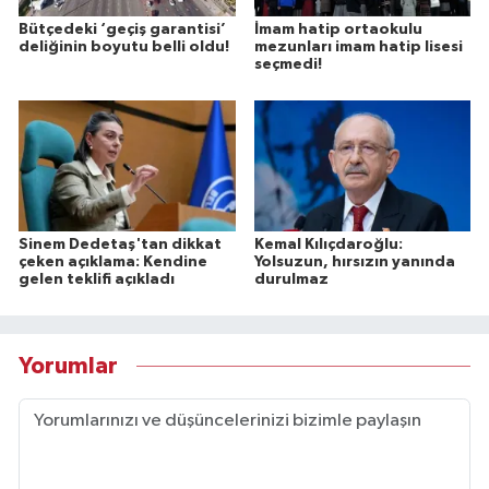
Bütçedeki ‘geçiş garantisi’
İmam hatip ortaokulu
deliğinin boyutu belli oldu!
mezunları imam hatip lisesi
seçmedi!
Sinem Dedetaş'tan dikkat
Kemal Kılıçdaroğlu:
çeken açıklama: Kendine
Yolsuzun, hırsızın yanında
gelen teklifi açıkladı
durulmaz
Yorumlar