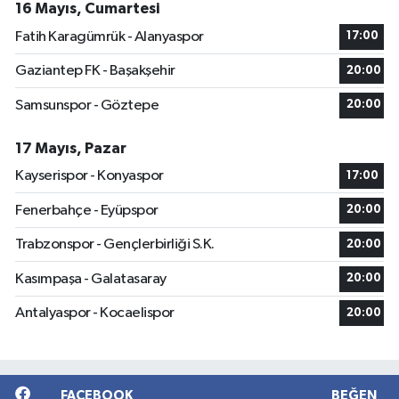
16 Mayıs, Cumartesi
Fatih Karagümrük - Alanyaspor
17:00
Gaziantep FK - Başakşehir
20:00
Samsunspor - Göztepe
20:00
17 Mayıs, Pazar
Kayserispor - Konyaspor
17:00
Fenerbahçe - Eyüpspor
20:00
Trabzonspor - Gençlerbirliği S.K.
20:00
Kasımpaşa - Galatasaray
20:00
Antalyaspor - Kocaelispor
20:00
FACEBOOK
BEĞEN