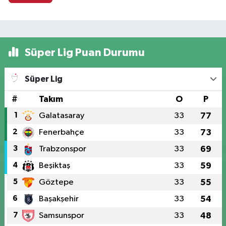
Süper Lig Puan Durumu
Süper Lig
#
Takım
O
P
1
Galatasaray
33
77
2
Fenerbahçe
33
73
3
Trabzonspor
33
69
4
Beşiktaş
33
59
5
Göztepe
33
55
6
Başakşehir
33
54
7
Samsunspor
33
48