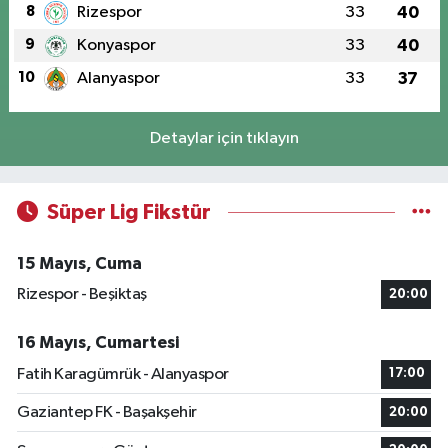
8
Rizespor
33
40
9
Konyaspor
33
40
10
Alanyaspor
33
37
Detaylar için tıklayın
Süper Lig Fikstür
15 Mayıs, Cuma
Rizespor - Beşiktaş
20:00
16 Mayıs, Cumartesi
Fatih Karagümrük - Alanyaspor
17:00
Gaziantep FK - Başakşehir
20:00