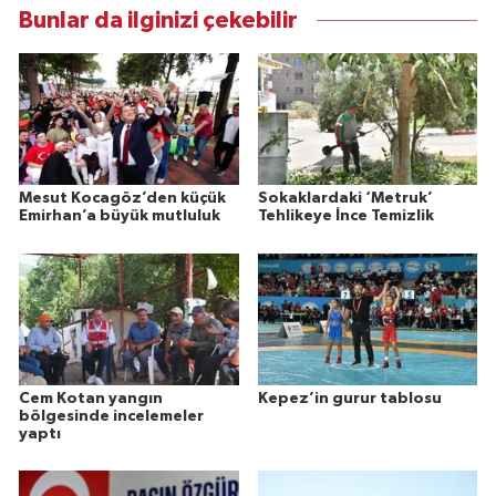
Bunlar da ilginizi çekebilir
Mesut Kocagöz’den küçük
Sokaklardaki ‘Metruk’
Emirhan’a büyük mutluluk
Tehlikeye İnce Temizlik
Cem Kotan yangın
Kepez’in gurur tablosu
bölgesinde incelemeler
yaptı