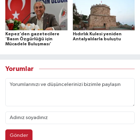
Kepez’den gazetecilere
Hıdırlık Kulesi yeniden
‘Basın Özgürlüğü için
Antalyalılarla buluştu
Mücadele Buluşması’
Yorumlar
Gönder