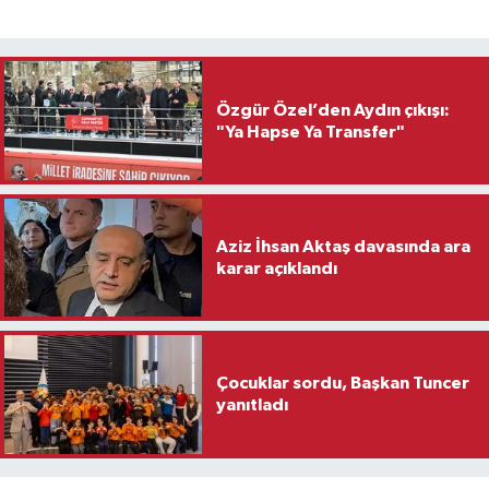
Özgür Özel’den Aydın çıkışı:
"Ya Hapse Ya Transfer"
Aziz İhsan Aktaş davasında ara
karar açıklandı
Çocuklar sordu, Başkan Tuncer
yanıtladı