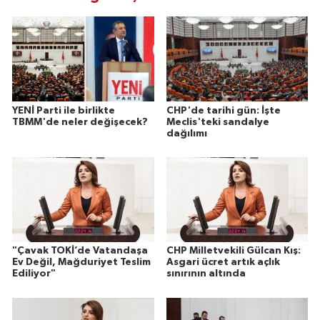
YENİ Parti ile birlikte
CHP'de tarihi gün: İşte
TBMM'de neler değişecek?
Meclis'teki sandalye
dağılımı
"Çavak TOKİ’de Vatandaşa
CHP Milletvekili Gülcan Kış:
Ev Değil, Mağduriyet Teslim
Asgari ücret artık açlık
Ediliyor"
sınırının altında