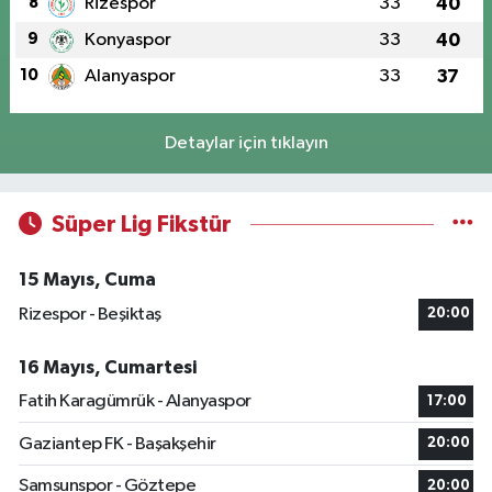
8
Rizespor
33
40
9
Konyaspor
33
40
10
Alanyaspor
33
37
Detaylar için tıklayın
Süper Lig Fikstür
15 Mayıs, Cuma
Rizespor - Beşiktaş
20:00
16 Mayıs, Cumartesi
Fatih Karagümrük - Alanyaspor
17:00
Gaziantep FK - Başakşehir
20:00
Samsunspor - Göztepe
20:00