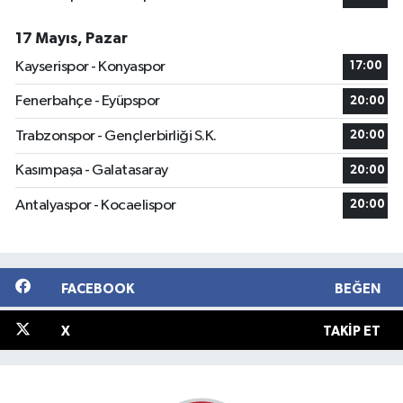
17 Mayıs, Pazar
Kayserispor - Konyaspor
17:00
Fenerbahçe - Eyüpspor
20:00
Trabzonspor - Gençlerbirliği S.K.
20:00
Kasımpaşa - Galatasaray
20:00
Antalyaspor - Kocaelispor
20:00
FACEBOOK
BEĞEN
X
TAKIP ET