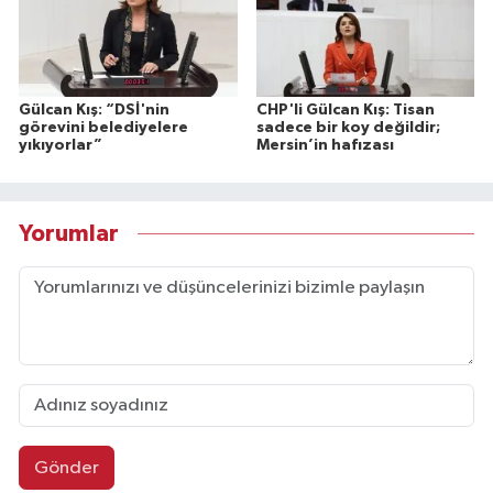
Gülcan Kış: “DSİ'nin
CHP'li Gülcan Kış: Tisan
görevini belediyelere
sadece bir koy değildir;
yıkıyorlar”
Mersin’in hafızası
Yorumlar
Gönder