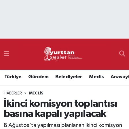
Nöbetçi Eczaneler
Hava Durumu
Namaz Vakitleri
Trafik Durumu
Türkiye
Gündem
Belediyeler
Meclis
Anasay
Süper Lig Puan Durumu ve Fikstür
HABERLER
MECLIS
Tüm Manşetler
İkinci komisyon toplantısı
Son Dakika Haberleri
basına kapalı yapılacak
Haber Arşivi
8 Ağustos'ta yapılması planlanan ikinci komisyon