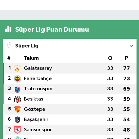
Süper Lig Puan Durumu
Süper Lig
#
Takım
O
P
1
Galatasaray
33
77
2
Fenerbahçe
33
73
3
Trabzonspor
33
69
4
Beşiktaş
33
59
5
Göztepe
33
55
6
Başakşehir
33
54
7
Samsunspor
33
48