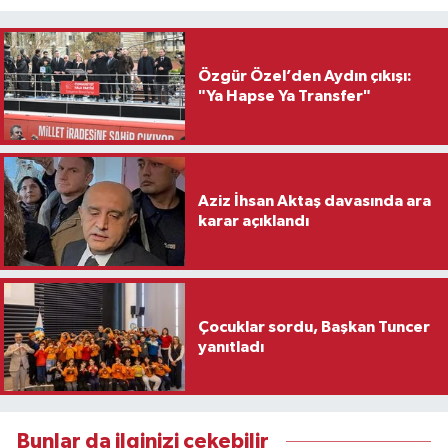
Özgür Özel’den Aydın çıkışı:
"Ya Hapse Ya Transfer"
Aziz İhsan Aktaş davasında ara
karar açıklandı
Çocuklar sordu, Başkan Tuncer
yanıtladı
Bunlar da ilginizi çekebilir