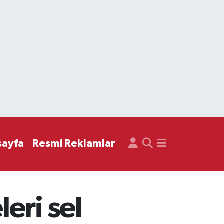
sayfa
Resmi Reklamlar
eri sel