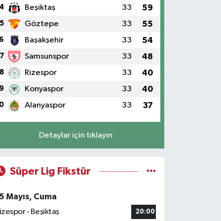
4
Beşiktaş
33
59
5
Göztepe
33
55
6
Başakşehir
33
54
7
Samsunspor
33
48
8
Rizespor
33
40
9
Konyaspor
33
40
0
Alanyaspor
33
37
Detaylar için tıklayın
Süper Lig Fikstür
5 Mayıs, Cuma
izespor - Beşiktaş
20:00