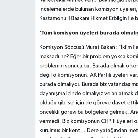
Milletvekili Ahmet Vehbi Bakırlıoğlu sel 
incelemelerde bulunan komisyon üyeleri,
Kastamonu İl Başkanı Hikmet Erbilgin ile bi
‘Tüm komisyon üyeleri burada olmalıy
Komisyon Sözcüsü Murat Bakan: “İklim ile
maksadı ne? Eğer bir problem yoksa komis
problemin sonucu bu. Burada olmalı o kom
değil o komisyonun. AK Partili üyeleri var
burada olmalıydı. Burada biz vatandaşımı
dayanışma içinde olmalıyız ve anlatmak
olduğu gibi sel için de göreve davet et
öncelikli görevi bu bölgelere gelmek. An
vermedi. Biz komisyonun CHP’li üyeleri o
kurulmuş bir kent... Dere yatağından metr