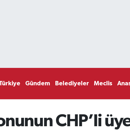
Türkiye
Gündem
Belediyeler
Meclis
Ana
nunun CHP’li üyel