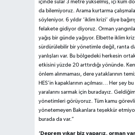
içinde sular 3 metre yükselmiş, içi kum do
da bilemiyoruz. Arama kurtarma çalışmala
söyleniyor. 6 yıldır ‘iklim krizi’ diye bağ
felakete gidiyor diyoruz. Orman yangınla
yağış bir günde yağıyor. Elbette iklim kriz
sürdürülebilir bir yönetimle değil, ranta 
yanlışları var. Bu bölgedeki herkesin ortak
etkisini yüzde 20 arttırdığı yönünde. Kenti
önlem alınmaması, dere yataklarının tem
HES’in kapaklarının açılması… Her şey bu
yaralarını sarmak için buradayız. Geldiği
yönetimleri görüyoruz. Tüm kamu görevlil
yönetemeyen Bakanlara teşekkür etmiyoru
burada da var.”
‘Deprem yıkar biz yaparız, orman yana