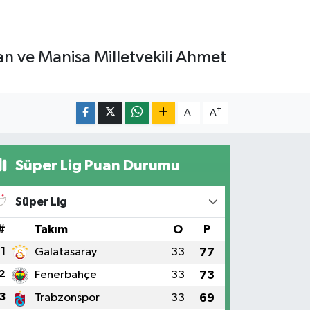
an ve Manisa Milletvekili Ahmet
-
+
A
A
Süper Lig Puan Durumu
Süper Lig
#
Takım
O
P
1
Galatasaray
33
77
2
Fenerbahçe
33
73
3
Trabzonspor
33
69