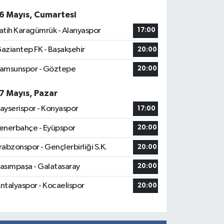
6 Mayıs, Cumartesi
atih Karagümrük - Alanyaspor
17:00
aziantep FK - Başakşehir
20:00
amsunspor - Göztepe
20:00
7 Mayıs, Pazar
ayserispor - Konyaspor
17:00
enerbahçe - Eyüpspor
20:00
rabzonspor - Gençlerbirliği S.K.
20:00
asımpaşa - Galatasaray
20:00
ntalyaspor - Kocaelispor
20:00