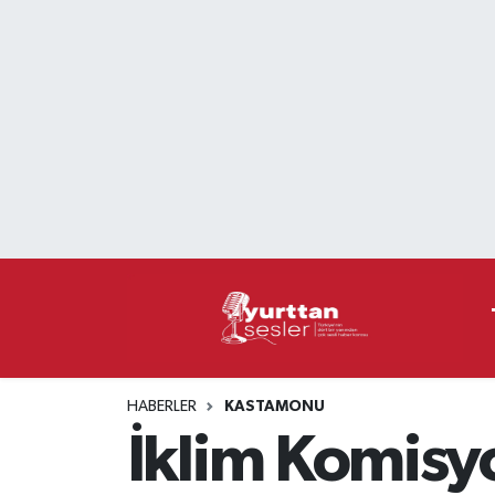
Nöbetçi Eczaneler
Hava Durumu
Namaz Vakitleri
Trafik Durumu
Süper Lig Puan Durumu ve Fikstür
Tüm Manşetler
HABERLER
KASTAMONU
Son Dakika Haberleri
İklim Komisyo
Haber Arşivi