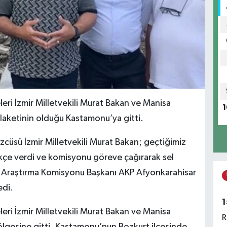
eri İzmir Milletvekili Murat Bakan ve Manisa
1
felaketinin olduğu Kastamonu’ya gitti.
üsü İzmir Milletvekili Murat Bakan; geçtiğimiz
kçe verdi ve komisyonu göreve çağırarak sel
m Araştırma Komisyonu Başkanı AKP Afyonkarahisar
edi.
1
eri İzmir Milletvekili Murat Bakan ve Manisa
R