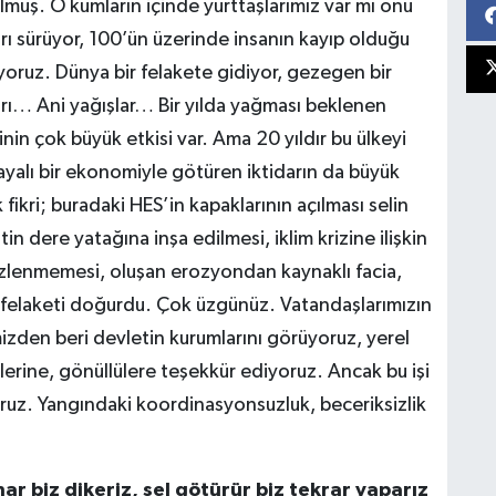
lmuş. O kumların içinde yurttaşlarımız var mı onu
rı sürüyor, 100’ün üzerinde insanın kayıp olduğu
ırıyoruz. Dünya bir felakete gidiyor, gezegen bir
rı… Ani yağışlar… Bir yılda yağması beklenen
inin çok büyük etkisi var. Ama 20 yıldır bu ülkeyi
dayalı bir ekonomiyle götüren iktidarın da büyük
 fikri; buradaki HES’in kapaklarının açılması selin
n dere yatağına inşa edilmesi, iklim krizine ilişkin
izlenmemesi, oluşan erozyondan kaynaklı facia,
 felaketi doğurdu. Çok üzgünüz. Vatandaşlarımızın
mizden beri devletin kurumlarını görüyoruz, yerel
erine, gönüllülere teşekkür ediyoruz. Ancak bu işi
z. Yangındaki koordinasyonsuzluk, beceriksizlik
r biz dikeriz, sel götürür biz tekrar yaparız