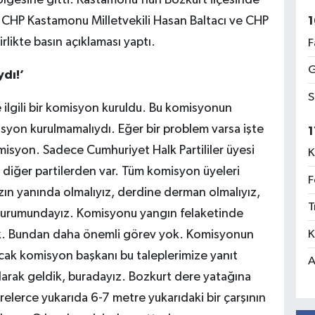
bölgesine gitti. Kastamonu’nun Bozkurt ilçesinde
 CHP Kastamonu Milletvekili Hasan Baltacı ve CHP
1
rlikte basın açıklaması yaptı.
F
G
dı!’
S
 ilgili bir komisyon kuruldu. Bu komisyonun
yon kurulmamalıydı. Eğer bir problem varsa işte
1
isyon. Sadece Cumhuriyet Halk Partililer üyesi
K
, diğer partilerden var. Tüm komisyon üyeleri
F
zın yanında olmalıyız, derdine derman olmalıyız,
T
 durumundayız. Komisyonu yangın felaketinde
K
tik. Bundan daha önemli görev yok. Komisyonun
cak komisyon başkanı bu taleplerimize yanıt
A
larak geldik, buradayız. Bozkurt dere yatağına
elerce yukarıda 6-7 metre yukarıdaki bir çarşının