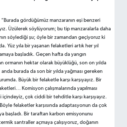
: “Burada gördüğümüz manzaranın eşi benzeri
yız. Üzülerek söylüyorum; bu tip manzaralarla daha
rının söylediği şu; öyle bir zamandan geçiyoruz ki
da. Yüz yıla bir yaşanan felaketleri artık her yıl
şamaya başladık. Geçen hafta da yangın
an ormanın hektar olarak büyüklüğü, son on yılda
u anda burada da son bir yılda yağması gereken
rumda. Büyük bir felaketle karşı karşıyayız. Bir
elaketleri… Komisyon çalışmalarında yapılması
zi içindeyiz, çok ciddi bir tehditle karşı karşıyayız.
Böyle felaketler karşısında adaptasyonun da çok
a başladı. Bir taraftan karbon emisyonunu
termik santraller açmaya çalışıyoruz, doğanın