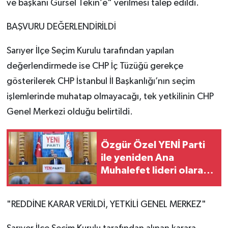
ve başkanı Gürsel Tekin’e" verilmesi talep edildi.
BAŞVURU DEĞERLENDİRİLDİ
Sarıyer İlçe Seçim Kurulu tarafından yapılan
değerlendirmede ise CHP İç Tüzüğü gerekçe
gösterilerek CHP İstanbul İl Başkanlığı’nın seçim
işlemlerinde muhatap olmayacağı, tek yetkilinin CHP
Genel Merkezi olduğu belirtildi.
Özgür Özel YENİ Parti
ile yeniden Ana
Muhalefet lideri olarak
Meclis'te: Heyecanlıyız,
sorumluluk ağır
"REDDİNE KARAR VERİLDİ, YETKİLİ GENEL MERKEZ"