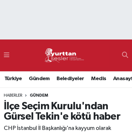
Nöbetçi Eczaneler
Hava Durumu
Namaz Vakitleri
Trafik Durumu
Türkiye
Gündem
Belediyeler
Meclis
Anasay
Süper Lig Puan Durumu ve Fikstür
HABERLER
GÜNDEM
Tüm Manşetler
İlçe Seçim Kurulu'ndan
Son Dakika Haberleri
Gürsel Tekin'e kötü haber
Haber Arşivi
CHP İstanbul İl Başkanlığı'na kayyum olarak