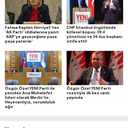
Fatma Kaplan Hürriyet'ten
CHP İstanbul örgütünde
'AK Parti' iddialarına yanıt:
kitlesel kopuş: 39 il
'AKP'ye geçeceğime paşa
yöneticisi ve 36 ilçe başkanı
paşa yatarım'
istifa etti!
Özgür Özel YENİ Parti ile
Özgür Özel YENİ Parti
yeniden Ana Muhalefet
rozetiyle ilk kez canlı
lideri olarak Meclis'te:
yayında
Heyecanlıyız, sorumluluk
ağır