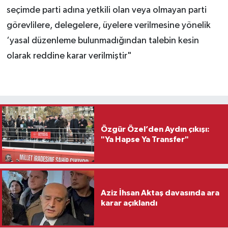
seçimde parti adına yetkili olan veya olmayan parti
görevlilere, delegelere, üyelere verilmesine yönelik
‘yasal düzenleme bulunmadığından talebin kesin
olarak reddine karar verilmiştir"
Özgür Özel’den Aydın çıkışı:
"Ya Hapse Ya Transfer"
Aziz İhsan Aktaş davasında ara
karar açıklandı