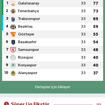
1
Galatasaray
33
77
2
Fenerbahçe
33
73
3
Trabzonspor
33
69
4
Beşiktaş
33
59
5
Göztepe
33
55
6
Başakşehir
33
54
7
Samsunspor
33
48
8
Rizespor
33
40
9
Konyaspor
33
40
10
Alanyaspor
33
37
Detaylar için tıklayın
Süper Lig Fikstür