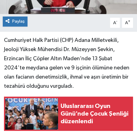
Paylaş
-
+
A
A
Cumhuriyet Halk Partisi (CHP) Adana Milletvekili,
Jeoloji Yüksek Mühendisi Dr. Müzeyyen Şevkin,
Erzincan İliç Çöpler Altın Maden’nde 13 Şubat
2024’te meydana gelen ve 9 işçinin ölümüne neden
olan facianın denetimsizlik, ihmal ve aşırı üretimin bir
tezahürü olduğunu vurguladı.
Uluslararası Oyun
Günü’nde Çocuk Şenliği
düzenlendi