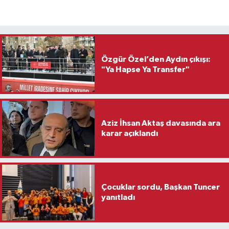
Özgür Özel’den Aydın çıkışı:
"Ya Hapse Ya Transfer"
Aziz İhsan Aktaş davasında ara
karar açıklandı
Çocuklar sordu, Başkan Tuncer
yanıtladı