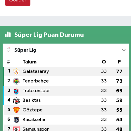
Gönder
Süper Lig Puan Durumu
Süper Lig
#
Takım
O
P
1
Galatasaray
33
77
2
Fenerbahçe
33
73
3
Trabzonspor
33
69
4
Beşiktaş
33
59
5
Göztepe
33
55
6
Başakşehir
33
54
7
Samsunspor
33
48