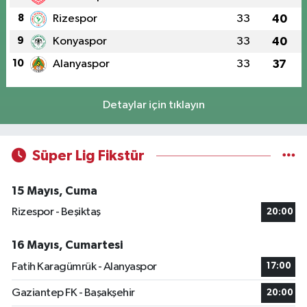
8
Rizespor
33
40
9
Konyaspor
33
40
10
Alanyaspor
33
37
Detaylar için tıklayın
Süper Lig Fikstür
15 Mayıs, Cuma
Rizespor - Beşiktaş
20:00
16 Mayıs, Cumartesi
Fatih Karagümrük - Alanyaspor
17:00
Gaziantep FK - Başakşehir
20:00