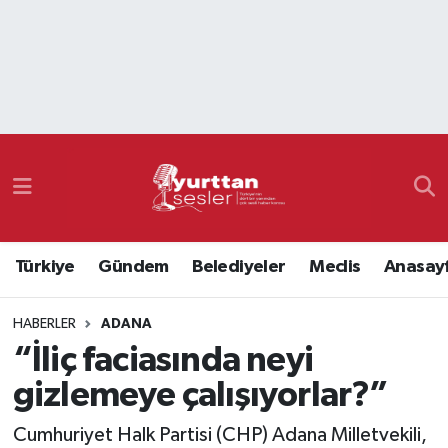
Nöbetçi Eczaneler
Hava Durumu
Namaz Vakitleri
Trafik Durumu
Türkiye
Gündem
Belediyeler
Meclis
Anasay
Süper Lig Puan Durumu ve Fikstür
HABERLER
ADANA
Tüm Manşetler
“İliç faciasında neyi
Son Dakika Haberleri
gizlemeye çalışıyorlar?”
Haber Arşivi
Cumhuriyet Halk Partisi (CHP) Adana Milletvekili,