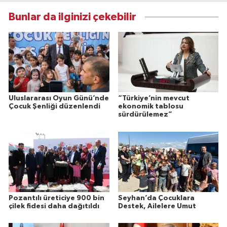
Bunlar da ilginizi çekebilir
Uluslararası Oyun Günü’nde
“Türkiye’nin mevcut
Çocuk Şenliği düzenlendi
ekonomik tablosu
sürdürülemez”
Pozantılı üreticiye 900 bin
Seyhan’da Çocuklara
çilek fidesi daha dağıtıldı
Destek, Ailelere Umut