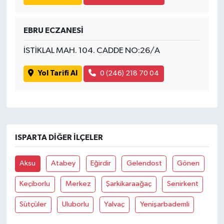
EBRU ECZANESİ
İSTİKLAL MAH. 104. CADDE NO:26/A
Yol Tarifi Al
0 (246) 218 70 04
ISPARTA DIĞER İLÇELER
Aksu
Atabey
Eğirdir
Gelendost
Gönen
Keçiborlu
Merkez
Şarkikaraağaç
Senirkent
Sütçüler
Uluborlu
Yalvaç
Yenişarbademli