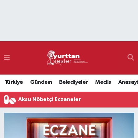
Nöbetçi Eczaneler
Hava Durumu
Namaz Vakitleri
Trafik Durumu
Türkiye
Gündem
Belediyeler
Meclis
Anasay
Süper Lig Puan Durumu ve Fikstür
Aksu Nöbetçi Eczaneler
Tüm Manşetler
Son Dakika Haberleri
Haber Arşivi