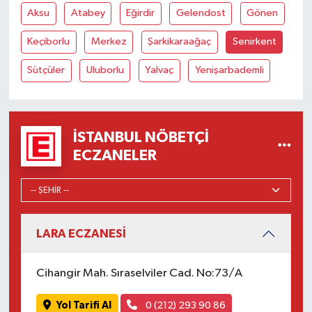
Aksu
Atabey
Eğirdir
Gelendost
Gönen
Keçiborlu
Merkez
Şarkikaraağaç
Senirkent
Sütçüler
Uluborlu
Yalvaç
Yenişarbademli
İSTANBUL NÖBETÇI
ECZANELER
LARA ECZANESİ
Cihangir Mah. Sıraselviler Cad. No:73/A
Yol Tarifi Al
0 (212) 293 90 86