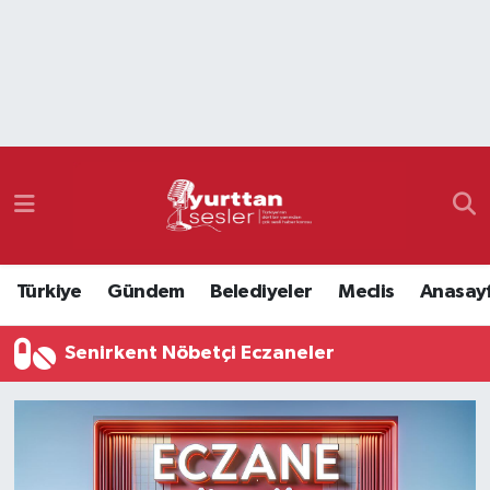
Nöbetçi Eczaneler
Hava Durumu
Namaz Vakitleri
Trafik Durumu
Türkiye
Gündem
Belediyeler
Meclis
Anasay
Süper Lig Puan Durumu ve Fikstür
Senirkent Nöbetçi Eczaneler
Tüm Manşetler
Son Dakika Haberleri
Haber Arşivi