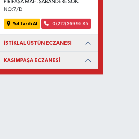
PİRİPAŞA MAH. ŞABANDERE SOK.
NO:7/D
Yol Tarifi Al
0 (212) 369 95 85
İSTİKLAL ÜSTÜN ECZANESİ
KASIMPAŞA ECZANESİ