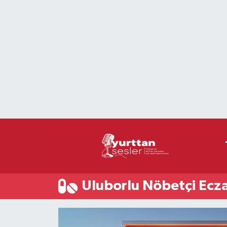
Nöbetçi Eczaneler
Hava Durumu
Namaz Vakitleri
Trafik Durumu
Süper Lig Puan Durumu ve Fikstür
Tüm Manşetler
Uluborlu Nöbetçi Ecz
Son Dakika Haberleri
Haber Arşivi