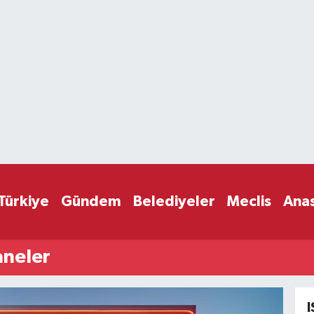
Türkiye
Gündem
Belediyeler
Meclis
Ana
aneler