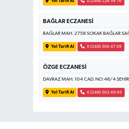
Yol Tarifi Al
0 (246) 228 59 76
BAĞLAR ECZANESİ
BAĞLAR MAH. 2758 SOKAK BAĞLAR SAĞL
Yol Tarifi Al
0 (246) 500 47 09
ÖZGE ECZANESİ
DAVRAZ MAH. 104 CAD. NO:46/4 ŞEHİR
Yol Tarifi Al
0 (246) 502 49 95