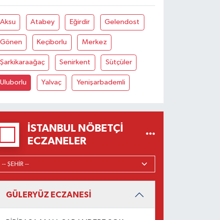
Aksu
Atabey
Eğirdir
Gelendost
Gönen
Keçiborlu
Merkez
Şarkikaraağaç
Senirkent
Sütçüler
Uluborlu
Yalvaç
Yenişarbademli
İSTANBUL NÖBETÇI
ECZANELER
GÜLERYÜZ ECZANESİ