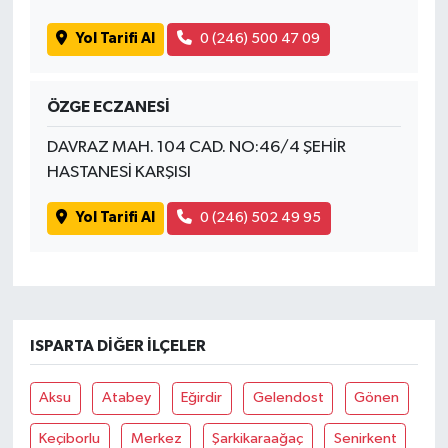
Yol Tarifi Al
0 (246) 500 47 09
ÖZGE ECZANESİ
DAVRAZ MAH. 104 CAD. NO:46/4 ŞEHİR
HASTANESİ KARŞISI
Yol Tarifi Al
0 (246) 502 49 95
ISPARTA DIĞER İLÇELER
Aksu
Atabey
Eğirdir
Gelendost
Gönen
Keçiborlu
Merkez
Şarkikaraağaç
Senirkent