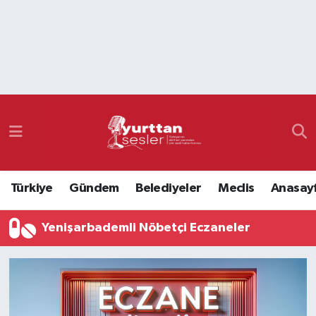
Nöbetçi Eczaneler
Hava Durumu
Namaz Vakitleri
Trafik Durumu
Türkiye
Gündem
Belediyeler
Meclis
Anasay
Süper Lig Puan Durumu ve Fikstür
Yenişarbademli Nöbetçi Eczaneler
Tüm Manşetler
Son Dakika Haberleri
Haber Arşivi