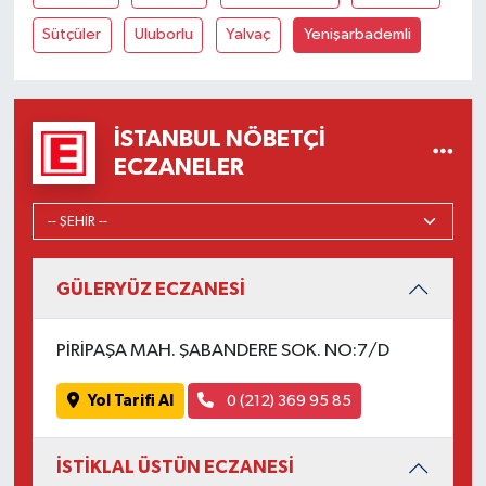
Sütçüler
Uluborlu
Yalvaç
Yenişarbademli
İSTANBUL NÖBETÇI
ECZANELER
GÜLERYÜZ ECZANESİ
PİRİPAŞA MAH. ŞABANDERE SOK. NO:7/D
Yol Tarifi Al
0 (212) 369 95 85
İSTİKLAL ÜSTÜN ECZANESİ