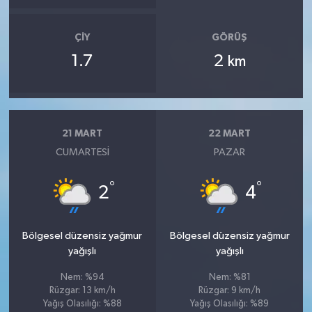
ÇIY
GÖRÜŞ
1.7
2
km
21 MART
22 MART
CUMARTESI
PAZAR
°
°
2
4
Bölgesel düzensiz yağmur
Bölgesel düzensiz yağmur
yağışlı
yağışlı
Nem: %94
Nem: %81
Rüzgar: 13 km/h
Rüzgar: 9 km/h
Yağış Olasılığı: %88
Yağış Olasılığı: %89