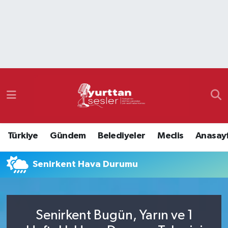
Nöbetçi Eczaneler
Hava Durumu
Namaz Vakitleri
Trafik Durumu
Türkiye
Gündem
Belediyeler
Meclis
Anasay
Süper Lig Puan Durumu ve Fikstür
Senirkent Hava Durumu
Tüm Manşetler
Son Dakika Haberleri
Senirkent Bugün, Yarın ve 1
Haber Arşivi