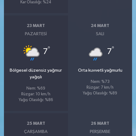
Kar Olasılığı: %24
23 MART
24 MART
PAZARTESI
SALI
°
°
7
7
Bölgesel düzensiz yağmur
Orta kuvvetli yağmurlu
yağışlı
Nem: %73
Rüzgar: 7 km/h
Nem: %69
Yağış Olasılığı: %89
Rüzgar: 10 km/h
Yağış Olasılığı: %86
25 MART
26 MART
ÇARŞAMBA
PERŞEMBE