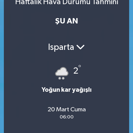
Haftalık Hava Durumu Tahmini
ŞU AN
Isparta
°
2
Yoğun kar yağışlı
20 Mart Cuma
06:00