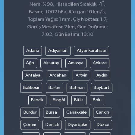
°
Nem: %98, Hissedilen Sıcaklık: -1
,
Basınç: 1002 hPa, Rüzgar: 10 km/s,
Toplam Yağış: 1 mm, Çiy Noktası: 1.7,
Görüş Mesafesi: 2 km, Gün Doğumu:
7:02, Gün Batımı: 19:10
Adana
Adıyaman
Afyonkarahisar
Ağrı
Aksaray
Amasya
Ankara
Antalya
Ardahan
Artvin
Aydın
Balıkesir
Bartın
Batman
Bayburt
Bilecik
Bingöl
Bitlis
Bolu
Burdur
Bursa
Çanakkale
Çankırı
Çorum
Denizli
Diyarbakır
Düzce