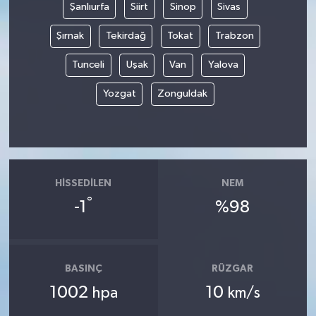
Şanlıurfa
Siirt
Sinop
Sivas
Şırnak
Tekirdağ
Tokat
Trabzon
Tunceli
Uşak
Van
Yalova
Yozgat
Zonguldak
HISSEDILEN
NEM
°
-1
%98
BASINÇ
RÜZGAR
1002
10
hpa
km/s