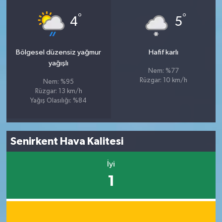
°
°
4
5
Bölgesel düzensiz yağmur
Hafif karlı
yağışlı
Nem: %77
Rüzgar: 10 km/h
Nem: %95
Rüzgar: 13 km/h
Yağış Olasılığı: %84
Senirkent Hava Kalitesi
İyi
1