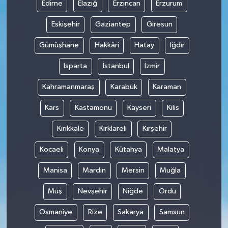
Edirne
Elazığ
Erzincan
Erzurum
Eskişehir
Gaziantep
Giresun
Gümüşhane
Hakkâri
Hatay
Iğdır
Isparta
İstanbul
İzmir
Kahramanmaraş
Karabük
Karaman
Kars
Kastamonu
Kayseri
Kilis
Kırıkkale
Kırklareli
Kırşehir
Kocaeli
Konya
Kütahya
Malatya
Manisa
Mardin
Mersin
Muğla
Muş
Nevşehir
Niğde
Ordu
Osmaniye
Rize
Sakarya
Samsun