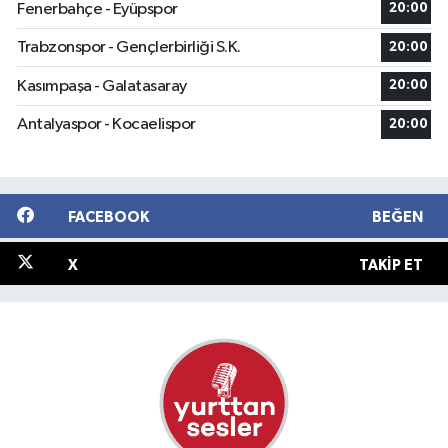
Fenerbahçe - Eyüpspor
20:00
Trabzonspor - Gençlerbirliği S.K.
20:00
Kasımpaşa - Galatasaray
20:00
Antalyaspor - Kocaelispor
20:00
FACEBOOK
BEĞEN
X
TAKIP ET