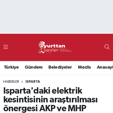
Nöbetçi Eczaneler
Hava Durumu
Namaz Vakitleri
Trafik Durumu
Türkiye
Gündem
Belediyeler
Meclis
Anasay
Süper Lig Puan Durumu ve Fikstür
HABERLER
ISPARTA
Tüm Manşetler
Isparta'daki elektrik
Son Dakika Haberleri
kesintisinin araştırılması
önergesi AKP ve MHP
Haber Arşivi