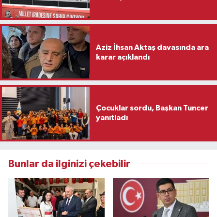
Aziz İhsan Aktaş davasında ara
karar açıklandı
Çocuklar sordu, Başkan Tuncer
yanıtladı
Bunlar da ilginizi çekebilir