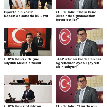
Isparta’nın kokusu
CHP'li Halıcı: "Halkı kendi
Kepez’de sanatla buluştu
ülkesinde sığınmacıdan
beter ettiler"
CHP'li Halıcı kirli içme
"AKP iktidarı kredi alan her
suyunu Meclis'e taşıdı
öğrenciden ayda 1 çeyrek
altın çalıyor!”
CHP'li Halıcı: "Açlıktan
CHP'li Halıcı: "Eğirdir için