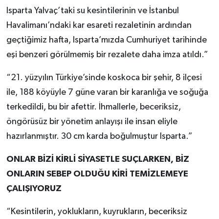
Isparta Yalvaç’taki su kesintilerinin ve İstanbul
Havalimanı’ndaki kar esareti rezaletinin ardından
geçtiğimiz hafta, Isparta’mızda Cumhuriyet tarihinde
eşi benzeri görülmemiş bir rezalete daha imza atıldı.”
“21. yüzyılın Türkiye’sinde koskoca bir şehir, 8 ilçesi
ile, 188 köyüyle 7 güne varan bir karanlığa ve soğuğa
terkedildi, bu bir afettir. İhmallerle, beceriksiz,
öngörüsüz bir yönetim anlayışı ile insan eliyle
hazırlanmıştır. 30 cm karda boğulmuştur Isparta.”
ONLAR BİZİ KİRLİ SİYASETLE SUÇLARKEN, BİZ
ONLARIN SEBEP OLDUĞU KİRİ TEMİZLEMEYE
ÇALIŞIYORUZ
“Kesintilerin, yoklukların, kuyrukların, beceriksiz