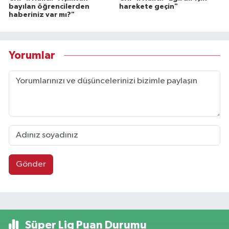
bayılan öğrencilerden
harekete geçin"
haberiniz var mı?"
Yorumlar
Gönder
Süper Lig Puan Durumu