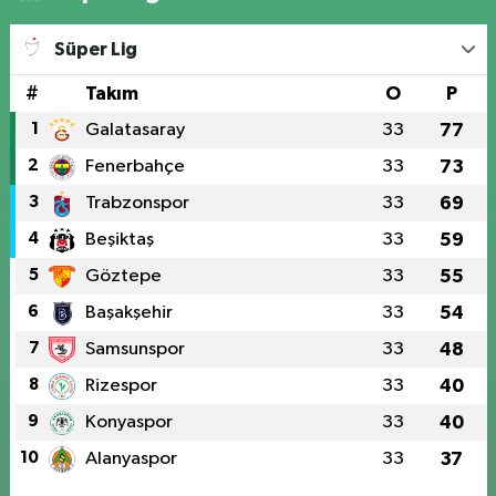
Süper Lig
#
Takım
O
P
1
Galatasaray
33
77
2
Fenerbahçe
33
73
3
Trabzonspor
33
69
4
Beşiktaş
33
59
5
Göztepe
33
55
6
Başakşehir
33
54
7
Samsunspor
33
48
8
Rizespor
33
40
9
Konyaspor
33
40
10
Alanyaspor
33
37