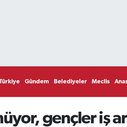
Türkiye
Gündem
Belediyeler
Meclis
Ana
müyor, gençler iş 