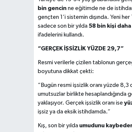
bin gencin
ne eğitimde ne de istihd
gençten 1’i sistemin dışında. Yeni he
sadece son bir yılda
58 bin kişi daha 
ifadelerini kullandı.
“GERÇEK İŞSİZLİK YÜZDE 29,7”
Resmi verilerle çizilen tablonun gerçeğ
boyutuna dikkat çekti:
“Bugün resmi işsizlik oranı yüzde 8,3 d
umutsuzlar birlikte hesaplandığında ge
yaklaşıyor. Gerçek işsizlik oranı ise
yü
işsiz ya da eksik istihdamda.”
Kış, son bir yılda
umudunu kaybedenle