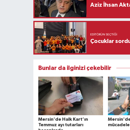
Aziz İhsan Akt
EDITÖRÜN SEÇTIĞI
Çocuklar sordu
Bunlar da ilginizi çekebilir
Mersin'de Halk Kart’ın
Mersin'de
Temmuz ayı tutarları
mücadeled