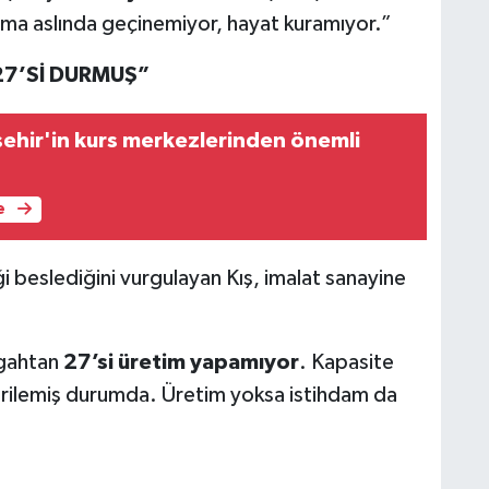
 ama aslında geçinemiyor, hayat kuramıyor.”
27’Sİ DURMUŞ”
ehir'in kurs merkezlerinden önemli
e
i beslediğini vurgulayan Kış, imalat sanayine
zgahtan
27’si üretim yapamıyor
. Kapasite
rilemiş durumda. Üretim yoksa istihdam da