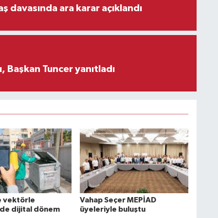
aş davasında ara karar açıklandı
, Başkan Tuncer yanıtladı
 vektörle
Vahap Seçer MEPİAD
e dijital dönem
üyeleriyle buluştu