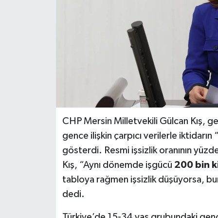
CHP Mersin Milletvekili Gülcan Kış, genç
gence ilişkin çarpıcı verilerle iktidarı
gösterdi. Resmi işsizlik oranının yüzd
Kış, “Aynı dönemde işgücü
200 bin k
tabloya rağmen işsizlik düşüyorsa, bur
dedi.
Türkiye’de 15-34 yaş grubundaki gen