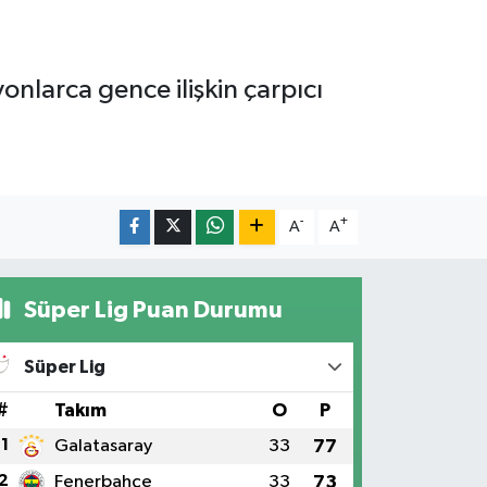
yonlarca gence ilişkin çarpıcı
-
+
A
A
Süper Lig Puan Durumu
Süper Lig
#
Takım
O
P
1
Galatasaray
33
77
2
Fenerbahçe
33
73