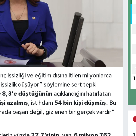
 işsizliği ve eğitim dışına itilen milyonlarca
1
n “işsizlik düşüyor” söylemine sert tepki
e
8,3’e düştüğünün
açıklandığını hatırlatan
işi azalmış
, istihdam
54 bin kişi düşmüş
. Bu
ada başarı değil, gizlenen bir gerçek vardır”
1
çlerin yüzde
27,7’sinin
, yani
6 milyon 762