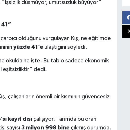
, “İşsizlik düşmüyor, umutsuzluk büyüyor”
 41”
da çarpıcı olduğunu vurgulayan Kış, ne eğitimde
anının
yüzde 41’e
ulaştığını söyledi.
ne okulda ne işte. Bu tablo sadece ekonomik
 eşitsizliktir” dedi.
ış, çalışanların önemli bir kısmının güvencesiz
sı kayıt dışı
çalışıyor. Tarımda bu oran
işi sayısı
3 milyon 998 bine
çıkmış durumda.