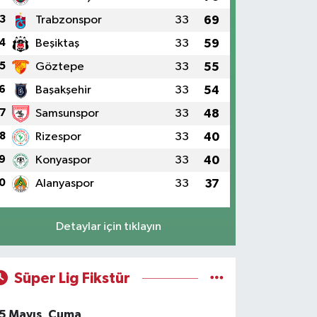
3
Trabzonspor
33
69
4
Beşiktaş
33
59
5
Göztepe
33
55
6
Başakşehir
33
54
7
Samsunspor
33
48
8
Rizespor
33
40
9
Konyaspor
33
40
0
Alanyaspor
33
37
Detaylar için tıklayın
Süper Lig Fikstür
5 Mayıs, Cuma