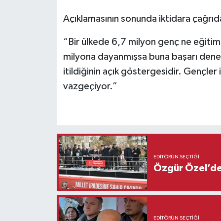
Açıklamasının sonunda iktidara çağrıda 
“Bir ülkede 6,7 milyon genç ne eğitim
milyona dayanmışsa buna başarı denem
itildiğinin açık göstergesidir. Gençler
vazgeçiyor.”
EDITÖRÜN SEÇTIĞI
Özgür Özel’den
EDITÖRÜN SEÇTIĞI