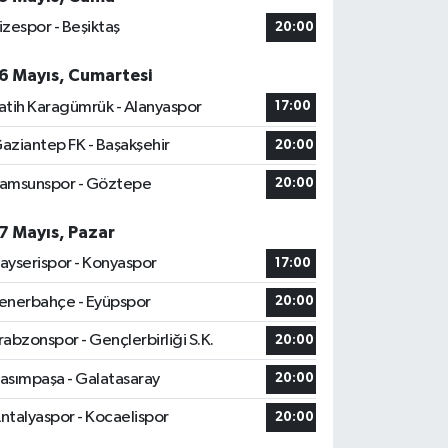
izespor - Beşiktaş
20:00
6 Mayıs, Cumartesi
atih Karagümrük - Alanyaspor
17:00
aziantep FK - Başakşehir
20:00
amsunspor - Göztepe
20:00
7 Mayıs, Pazar
ayserispor - Konyaspor
17:00
enerbahçe - Eyüpspor
20:00
rabzonspor - Gençlerbirliği S.K.
20:00
asımpaşa - Galatasaray
20:00
ntalyaspor - Kocaelispor
20:00