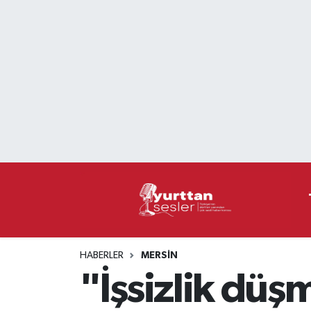
Nöbetçi Eczaneler
Hava Durumu
Namaz Vakitleri
Trafik Durumu
Süper Lig Puan Durumu ve Fikstür
Tüm Manşetler
HABERLER
MERSIN
Son Dakika Haberleri
"İşsizlik düş
Haber Arşivi