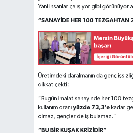
Yani insanlar çalışıyor gibi görünüyor
“SANAYİDE HER 100 TEZGAHTAN 
Mersin Büyükş
başarı
İçeriği Görüntül
Üretimdeki daralmanın da genç işsizliğ
dikkat çekti:
“Bugün imalat sanayinde her 100 te
kullanım oranı
yüzde 73,3’e
kadar ge
olmaz, gençler de iş bulamaz.”
“BU BİR KUŞAK KRİZİDİR”