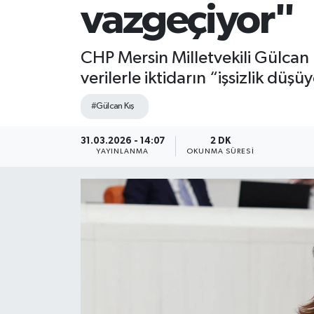
vazgeçiyor"
CHP Mersin Milletvekili Gülcan Kı
verilerle iktidarın “işsizlik düş
#Gülcan Kış
31.03.2026 - 14:07
2 DK
YAYINLANMA
OKUNMA SÜRESI