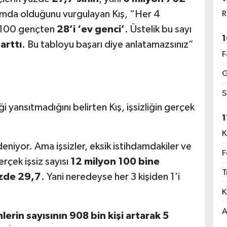
amda olduğunu vurgulayan Kış, “Her 4
R
r 100 gençten
28’i ‘ev genci’
. Üstelik bu sayı
1
arttı
. Bu tabloyu başarı diye anlatamazsınız”
F
G
S
i yansıtmadığını belirten Kış, işsizliğin gerçek
1
K
eniyor. Ama işsizler, eksik istihdamdakiler ve
F
rçek işsiz sayısı
12 milyon 100 bine
T
zde 29,7
. Yani neredeyse her 3 kişiden 1’i
K
A
rin sayısının 908 bin kişi artarak 5