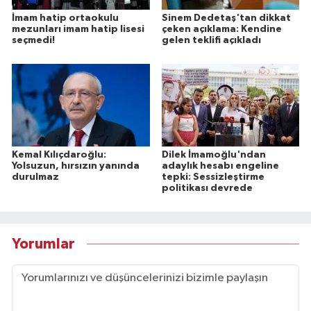
İmam hatip ortaokulu
Sinem Dedetaş'tan dikkat
mezunları imam hatip lisesi
çeken açıklama: Kendine
seçmedi!
gelen teklifi açıkladı
Kemal Kılıçdaroğlu:
Dilek İmamoğlu'ndan
Yolsuzun, hırsızın yanında
adaylık hesabı engeline
durulmaz
tepki: Sessizleştirme
politikası devrede
Yorumlar