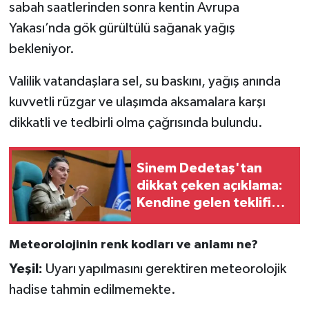
sabah saatlerinden sonra kentin Avrupa
Yakası’nda gök gürültülü sağanak yağış
bekleniyor.
Valilik vatandaşlara sel, su baskını, yağış anında
kuvvetli rüzgar ve ulaşımda aksamalara karşı
dikkatli ve tedbirli olma çağrısında bulundu.
Sinem Dedetaş'tan
dikkat çeken açıklama:
Kendine gelen teklifi
açıkladı
Meteorolojinin renk kodları ve anlamı ne?
Yeşil:
Uyarı yapılmasını gerektiren meteorolojik
hadise tahmin edilmemekte.