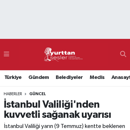
Nöbetçi Eczaneler
Hava Durumu
Namaz Vakitleri
Trafik Durumu
Türkiye
Gündem
Belediyeler
Meclis
Anasay
Süper Lig Puan Durumu ve Fikstür
HABERLER
GÜNCEL
Tüm Manşetler
İstanbul Valiliği'nden
Son Dakika Haberleri
kuvvetli sağanak uyarısı
Haber Arşivi
İstanbul Valiliği yarın (9 Temmuz) kentte beklenen