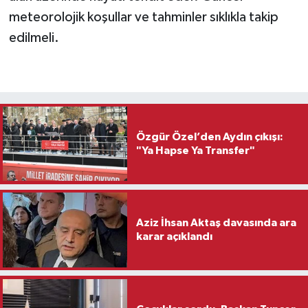
meteorolojik koşullar ve tahminler sıklıkla takip
edilmeli.
Özgür Özel’den Aydın çıkışı:
"Ya Hapse Ya Transfer"
Aziz İhsan Aktaş davasında ara
karar açıklandı