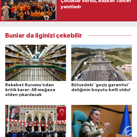
Çocuklar sordu, Başkan Tuncer
yanıtladı
Bunlar da ilginizi çekebilir
Rekabet Kurumu’ndan
Bütçedeki ‘geçiş garantisi’
kritik karar: 48 mağaza
deliğinin boyutu belli oldu!
elden çıkarılacak