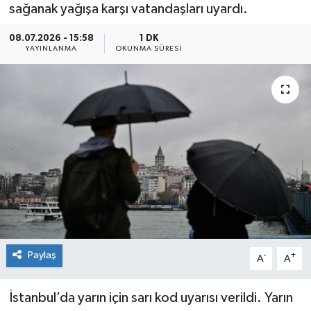
sağanak yağışa karşı vatandaşları uyardı.
08.07.2026 - 15:58
1 DK
YAYINLANMA
OKUNMA SÜRESI
Paylaş
-
+
A
A
İstanbul’da yarın için sarı kod uyarısı verildi. Yarın