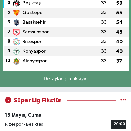
4
Beşiktaş
33
59
5
Göztepe
33
55
6
Başakşehir
33
54
7
Samsunspor
33
48
8
Rizespor
33
40
9
Konyaspor
33
40
10
Alanyaspor
33
37
Detaylar için tıklayın
Süper Lig Fikstür
15 Mayıs, Cuma
Rizespor - Beşiktaş
20:00