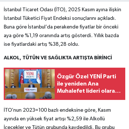
İstanbul Ticaret Odası (İTO), 2025 Kasım ayına ilişkin
İstanbul Tüketici Fiyat Endeksi sonuçlarını açıkladı.
Buna göre İstanbul’da perakende fiyatlar bir önceki
aya göre %1,19 oranında artış gösterdi. Yıllık bazda
ise fiyatlardaki artış %38,28 oldu.
ALKOL, TÜTÜN VE SAĞLIKTA ARTIŞTA BİRİNCİ
Özgür Özel YENİ Parti
ile yeniden Ana
Muhalefet lideri olarak
Meclis'te: Heyecanlıyız,
sorumluluk ağır
İTO’nun 2023=100 bazlı endeksine göre, Kasım
ayında en yüksek fiyat artışı %2,59 ile Alkollü
İçecekler ve Tütün grubunda kaydedildi. Bu grubu