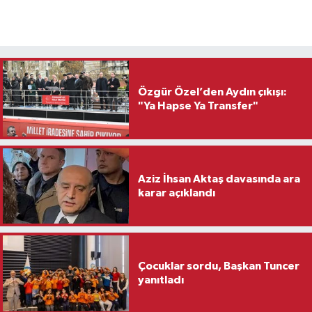
Özgür Özel’den Aydın çıkışı:
"Ya Hapse Ya Transfer"
Aziz İhsan Aktaş davasında ara
karar açıklandı
Çocuklar sordu, Başkan Tuncer
yanıtladı