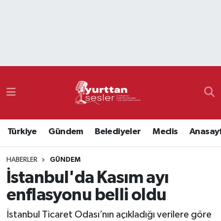
Nöbetçi Eczaneler
Hava Durumu
Namaz Vakitleri
Trafik Durumu
Türkiye
Gündem
Belediyeler
Meclis
Anasay
Süper Lig Puan Durumu ve Fikstür
HABERLER
GÜNDEM
Tüm Manşetler
İstanbul'da Kasım ayı
Son Dakika Haberleri
enflasyonu belli oldu
Haber Arşivi
İstanbul Ticaret Odası’nın açıkladığı verilere göre