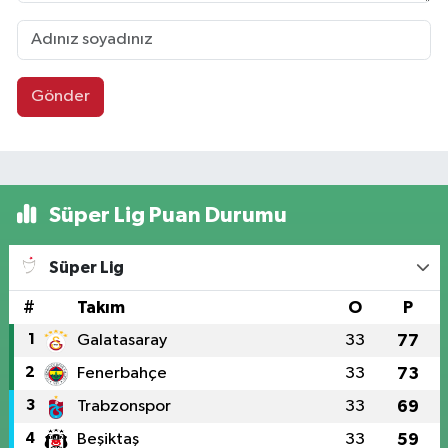
Gönder
Süper Lig Puan Durumu
Süper Lig
#
Takım
O
P
1
Galatasaray
33
77
2
Fenerbahçe
33
73
3
Trabzonspor
33
69
4
Beşiktaş
33
59