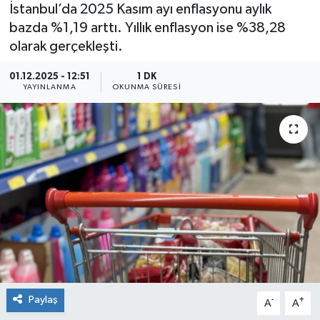
İstanbul’da 2025 Kasım ayı enflasyonu aylık
bazda %1,19 arttı. Yıllık enflasyon ise %38,28
olarak gerçekleşti.
01.12.2025 - 12:51
1 DK
YAYINLANMA
OKUNMA SÜRESI
Paylaş
-
+
A
A