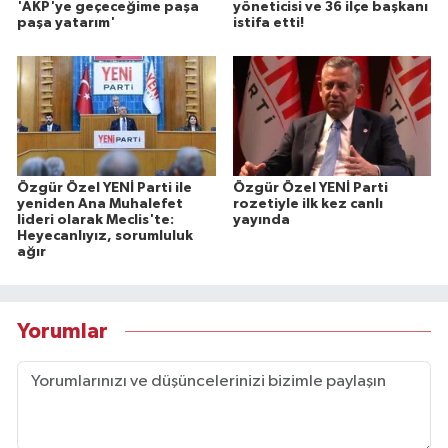
'AKP'ye geçeceğime paşa
yöneticisi ve 36 ilçe başkanı
paşa yatarım'
istifa etti!
Özgür Özel YENİ Parti ile
Özgür Özel YENİ Parti
yeniden Ana Muhalefet
rozetiyle ilk kez canlı
lideri olarak Meclis'te:
yayında
Heyecanlıyız, sorumluluk
ağır
Yorumlar