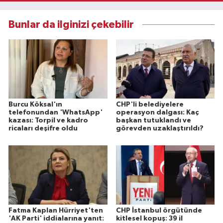
Bunlar da ilginizi çekebilir
Burcu Köksal'ın
CHP'li belediyelere
telefonundan 'WhatsApp'
operasyon dalgası: Kaç
kazası: Torpil ve kadro
başkan tutuklandı ve
ricaları deşifre oldu
görevden uzaklaştırıldı?
Fatma Kaplan Hürriyet'ten
CHP İstanbul örgütünde
'AK Parti' iddialarına yanıt:
kitlesel kopuş: 39 il