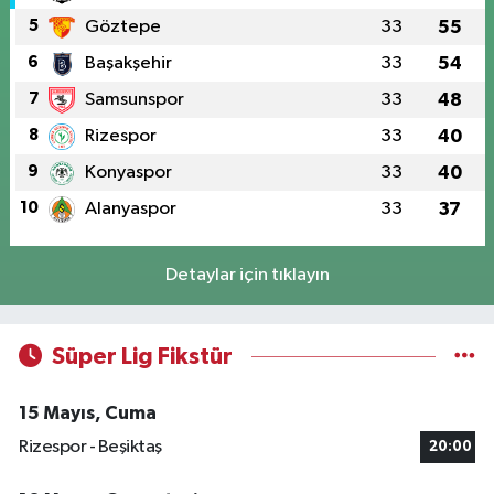
5
Göztepe
33
55
6
Başakşehir
33
54
7
Samsunspor
33
48
8
Rizespor
33
40
9
Konyaspor
33
40
10
Alanyaspor
33
37
Detaylar için tıklayın
Süper Lig Fikstür
15 Mayıs, Cuma
Rizespor - Beşiktaş
20:00