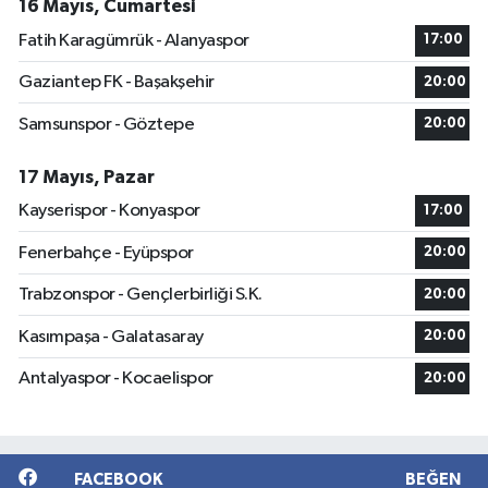
16 Mayıs, Cumartesi
Fatih Karagümrük - Alanyaspor
17:00
Gaziantep FK - Başakşehir
20:00
Samsunspor - Göztepe
20:00
17 Mayıs, Pazar
Kayserispor - Konyaspor
17:00
Fenerbahçe - Eyüpspor
20:00
Trabzonspor - Gençlerbirliği S.K.
20:00
Kasımpaşa - Galatasaray
20:00
Antalyaspor - Kocaelispor
20:00
FACEBOOK
BEĞEN