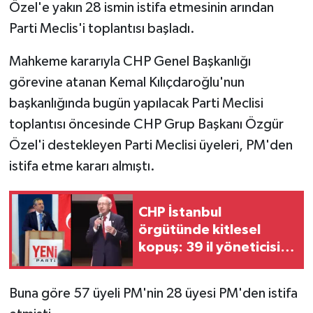
Özel'e yakın 28 ismin istifa etmesinin arından
Parti Meclis'i toplantısı başladı.
Mahkeme kararıyla CHP Genel Başkanlığı
görevine atanan Kemal Kılıçdaroğlu'nun
başkanlığında bugün yapılacak Parti Meclisi
toplantısı öncesinde CHP Grup Başkanı Özgür
Özel'i destekleyen Parti Meclisi üyeleri, PM'den
istifa etme kararı almıştı.
CHP İstanbul
örgütünde kitlesel
kopuş: 39 il yöneticisi
ve 36 ilçe başkanı istifa
etti!
Buna göre 57 üyeli PM'nin 28 üyesi PM'den istifa