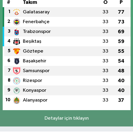
#
Takım
O
P
1
Galatasaray
33
77
2
Fenerbahçe
33
73
3
Trabzonspor
33
69
4
Beşiktaş
33
59
5
Göztepe
33
55
6
Başakşehir
33
54
7
Samsunspor
33
48
8
Rizespor
33
40
9
Konyaspor
33
40
10
Alanyaspor
33
37
Detaylar için tıklayın