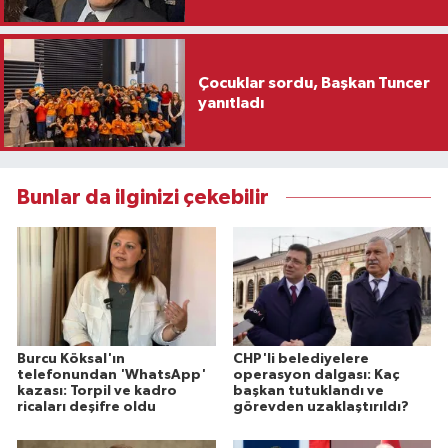
Çocuklar sordu, Başkan Tuncer
yanıtladı
Bunlar da ilginizi çekebilir
Burcu Köksal'ın
CHP'li belediyelere
telefonundan 'WhatsApp'
operasyon dalgası: Kaç
kazası: Torpil ve kadro
başkan tutuklandı ve
ricaları deşifre oldu
görevden uzaklaştırıldı?