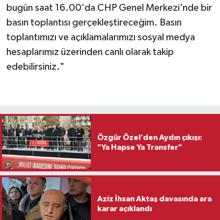
bugün saat 16.00'da CHP Genel Merkezi'nde bir
basın toplantısı gerçekleştireceğim. Basın
toplantımızı ve açıklamalarımızı sosyal medya
hesaplarımız üzerinden canlı olarak takip
edebilirsiniz."
Özgür Özel’den Aydın çıkışı:
"Ya Hapse Ya Transfer"
Aziz İhsan Aktaş davasında ara
karar açıklandı