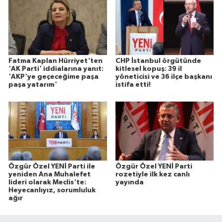
Fatma Kaplan Hürriyet'ten
CHP İstanbul örgütünde
'AK Parti' iddialarına yanıt:
kitlesel kopuş: 39 il
'AKP'ye geçeceğime paşa
yöneticisi ve 36 ilçe başkanı
paşa yatarım'
istifa etti!
Özgür Özel YENİ Parti ile
Özgür Özel YENİ Parti
yeniden Ana Muhalefet
rozetiyle ilk kez canlı
lideri olarak Meclis'te:
yayında
Heyecanlıyız, sorumluluk
ağır