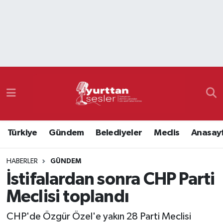
Nöbetçi Eczaneler
Hava Durumu
Namaz Vakitleri
Trafik Durumu
Türkiye
Gündem
Belediyeler
Meclis
Anasay
Süper Lig Puan Durumu ve Fikstür
HABERLER
GÜNDEM
Tüm Manşetler
İstifalardan sonra CHP Parti
Son Dakika Haberleri
Meclisi toplandı
Haber Arşivi
CHP'de Özgür Özel'e yakın 28 Parti Meclisi