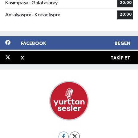
Kasımpaşa - Galatasaray
20:00
Antalyaspor - Kocaelispor
20:00
FACEBOOK
BEĞEN
X
TAKIP ET