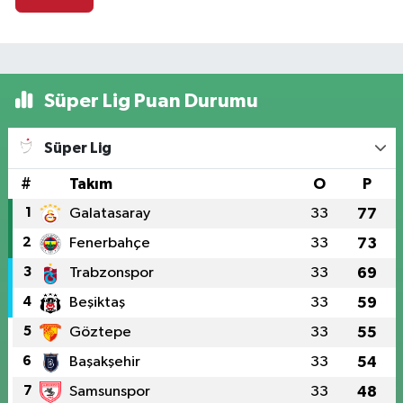
Süper Lig Puan Durumu
Süper Lig
#
Takım
O
P
1
Galatasaray
33
77
2
Fenerbahçe
33
73
3
Trabzonspor
33
69
4
Beşiktaş
33
59
5
Göztepe
33
55
6
Başakşehir
33
54
7
Samsunspor
33
48