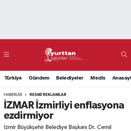
Nöbetçi Eczaneler
Hava Durumu
Namaz Vakitleri
Trafik Durumu
Türkiye
Gündem
Belediyeler
Meclis
Anasay
Süper Lig Puan Durumu ve Fikstür
HABERLER
RESMI REKLAMLAR
Tüm Manşetler
İZMAR İzmirliyi enflasyona
Son Dakika Haberleri
ezdirmiyor
Haber Arşivi
İzmir Büyükşehir Belediye Başkanı Dr. Cemil