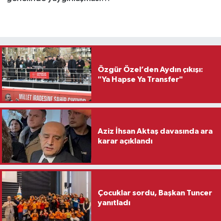
Özgür Özel’den Aydın çıkışı:
"Ya Hapse Ya Transfer"
Aziz İhsan Aktaş davasında ara
karar açıklandı
Çocuklar sordu, Başkan Tuncer
yanıtladı