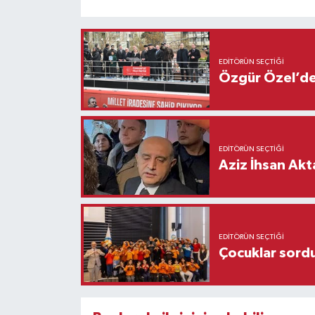
EDITÖRÜN SEÇTIĞI
Özgür Özel’den
EDITÖRÜN SEÇTIĞI
Aziz İhsan Akt
EDITÖRÜN SEÇTIĞI
Çocuklar sordu