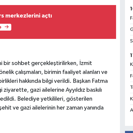
1
s merkezlerini açtı
F
e
G
S
1
i bir sohbet gerçekleştirilirken, İzmit
K
nelik çalışmaları, birimin faaliyet alanları ve
F
birlikleri hakkında bilgi verildi. Başkan Fatma
T
i ziyarette, gazi ailelerine Ayyıldız baskılı
dildi. Belediye yetkilileri, gösterilen
K
şehit ve gazi ailelerinin her zaman yanında
A