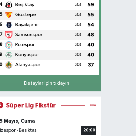
4
Beşiktaş
33
59
5
Göztepe
33
55
6
Başakşehir
33
54
7
Samsunspor
33
48
8
Rizespor
33
40
9
Konyaspor
33
40
0
Alanyaspor
33
37
Detaylar için tıklayın
Süper Lig Fikstür
5 Mayıs, Cuma
izespor - Beşiktaş
20:00