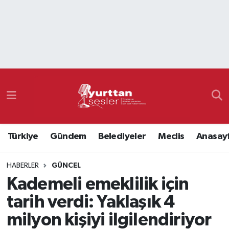
Nöbetçi Eczaneler
Hava Durumu
Namaz Vakitleri
Trafik Durumu
Türkiye
Gündem
Belediyeler
Meclis
Anasay
Süper Lig Puan Durumu ve Fikstür
HABERLER
GÜNCEL
Tüm Manşetler
Kademeli emeklilik için
Son Dakika Haberleri
tarih verdi: Yaklaşık 4
milyon kişiyi ilgilendiriyor
Haber Arşivi