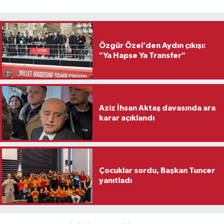
Özgür Özel’den Aydın çıkışı:
"Ya Hapse Ya Transfer"
Aziz İhsan Aktaş davasında ara
karar açıklandı
Çocuklar sordu, Başkan Tuncer
yanıtladı