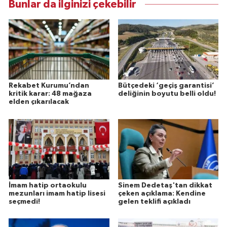
Bunlar da ilginizi çekebilir
Rekabet Kurumu’ndan
Bütçedeki ‘geçiş garantisi’
kritik karar: 48 mağaza
deliğinin boyutu belli oldu!
elden çıkarılacak
İmam hatip ortaokulu
Sinem Dedetaş'tan dikkat
mezunları imam hatip lisesi
çeken açıklama: Kendine
seçmedi!
gelen teklifi açıkladı