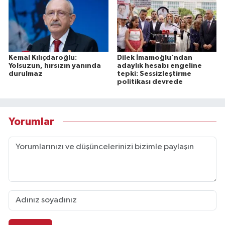
Kemal Kılıçdaroğlu:
Dilek İmamoğlu'ndan
Yolsuzun, hırsızın yanında
adaylık hesabı engeline
durulmaz
tepki: Sessizleştirme
politikası devrede
Yorumlar