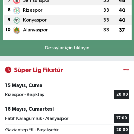
7
Samsunspor
33
48
8
Rizespor
33
40
9
Konyaspor
33
40
10
Alanyaspor
33
37
Detaylar için tıklayın
Süper Lig Fikstür
15 Mayıs, Cuma
Rizespor - Beşiktaş
20:00
16 Mayıs, Cumartesi
Fatih Karagümrük - Alanyaspor
17:00
Gaziantep FK - Başakşehir
20:00