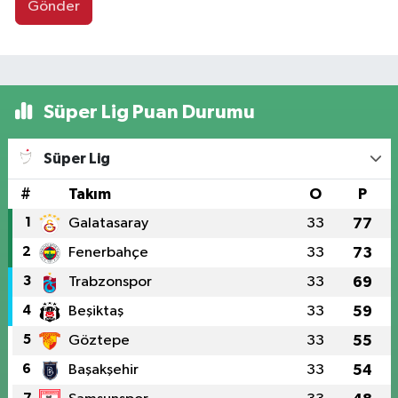
Gönder
Süper Lig Puan Durumu
Süper Lig
#
Takım
O
P
1
Galatasaray
33
77
2
Fenerbahçe
33
73
3
Trabzonspor
33
69
4
Beşiktaş
33
59
5
Göztepe
33
55
6
Başakşehir
33
54