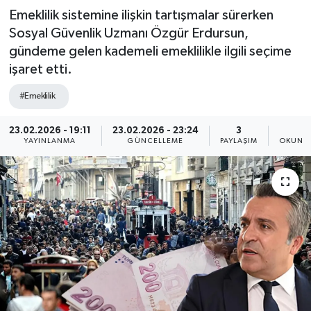
Emeklilik sistemine ilişkin tartışmalar sürerken
Sosyal Güvenlik Uzmanı Özgür Erdursun,
gündeme gelen kademeli emeklilikle ilgili seçime
işaret etti.
#Emeklilik
23.02.2026 - 19:11
23.02.2026 - 23:24
3
2
YAYINLANMA
GÜNCELLEME
PAYLAŞIM
OKUNMA