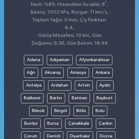
°
Nem: %89, Hissedilen Sıcaklık: 8
,
Basınç: 1002 hPa, Rüzgar: 11 km/s,
Toplam Yağış: 0 mm, Çiy Noktası:
6.4,
Görüş Mesafesi: 10 km, Gün
Doğumu: 6:36, Gün Batımı: 18:44
Adana
Adıyaman
Afyonkarahisar
Ağrı
Aksaray
Amasya
Ankara
Antalya
Ardahan
Artvin
Aydın
Balıkesir
Bartın
Batman
Bayburt
Bilecik
Bingöl
Bitlis
Bolu
Burdur
Bursa
Çanakkale
Çankırı
Çorum
Denizli
Diyarbakır
Düzce