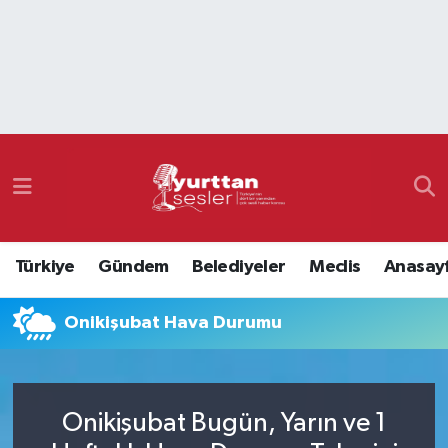
Nöbetçi Eczaneler
Hava Durumu
Namaz Vakitleri
Trafik Durumu
Türkiye
Gündem
Belediyeler
Meclis
Anasay
Süper Lig Puan Durumu ve Fikstür
Onikişubat Hava Durumu
Tüm Manşetler
Son Dakika Haberleri
Onikişubat Bugün, Yarın ve 1
Haber Arşivi