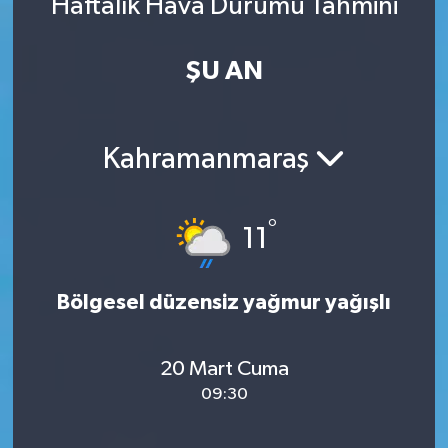
Haftalık Hava Durumu Tahmini
ŞU AN
Kahramanmaraş
°
11
Bölgesel düzensiz yağmur yağışlı
20 Mart Cuma
09:30