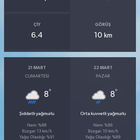
ÇIY
GÖRÜŞ
6.4
10
km
21 MART
22 MART
CUMARTESI
PAZAR
°
°
8
8
Şiddetli yağmurlu
Orta kuvvetli yağmurlu
Nem: %88
Nem: %86
Rüzgar: 13 km/h
Rüzgar: 10 km/h
Yağış Olasılığı: %91
Yağış Olasılığı: %89