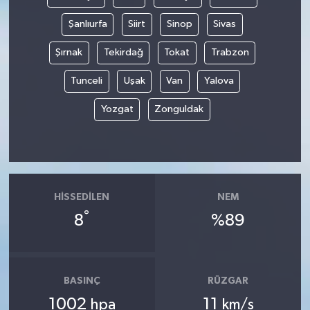
Şanlıurfa
Siirt
Sinop
Sivas
Şırnak
Tekirdağ
Tokat
Trabzon
Tunceli
Uşak
Van
Yalova
Yozgat
Zonguldak
HISSEDILEN
NEM
°
8
%89
BASINÇ
RÜZGAR
1002
11
hpa
km/s