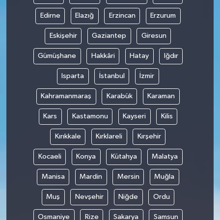
Edirne
Elazığ
Erzincan
Erzurum
Eskişehir
Gaziantep
Giresun
Gümüşhane
Hakkâri
Hatay
Iğdır
Isparta
İstanbul
İzmir
Kahramanmaraş
Karabük
Karaman
Kars
Kastamonu
Kayseri
Kilis
Kırıkkale
Kırklareli
Kırşehir
Kocaeli
Konya
Kütahya
Malatya
Manisa
Mardin
Mersin
Muğla
Muş
Nevşehir
Niğde
Ordu
Osmaniye
Rize
Sakarya
Samsun