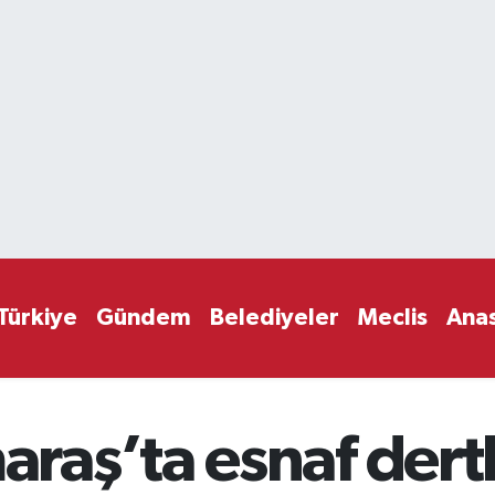
Türkiye
Gündem
Belediyeler
Meclis
Ana
aş’ta esnaf dertl