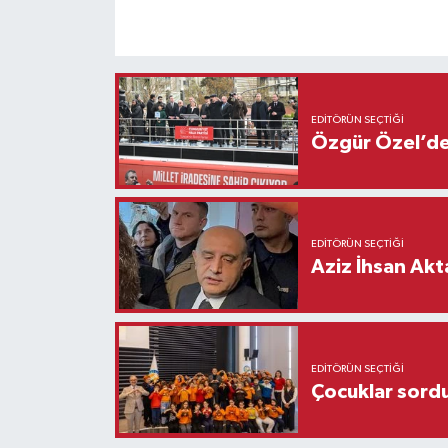
EDITÖRÜN SEÇTIĞI
Özgür Özel’den
EDITÖRÜN SEÇTIĞI
Aziz İhsan Akt
EDITÖRÜN SEÇTIĞI
Çocuklar sordu