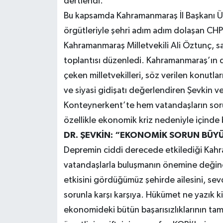
dertlendi.
Bu kapsamda Kahramanmaraş İl Başkanı Üna
örgütleriyle şehri adım adım dolaşan CHP
Kahramanmaraş Milletvekili Ali Öztunç, sa
toplantısı düzenledi. Kahramanmaraş’ın 
çeken milletvekilleri, söz verilen konutl
ve siyasi gidişatı değerlendiren Şevkin v
Konteynerkent’te hem vatandaşların soru
özellikle ekonomik kriz nedeniyle içind
DR. ŞEVKİN: “EKONOMİK SORUN BÜY
Depremin ciddi derecede etkilediği Kahr
vatandaşlarla buluşmanın önemine değine
etkisini gördüğümüz şehirde ailesini, se
sorunla karşı karşıya. Hükümet ne yazık
ekonomideki bütün başarısızlıklarının tama