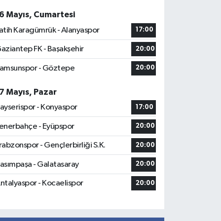
6 Mayıs, Cumartesi
atih Karagümrük - Alanyaspor
17:00
aziantep FK - Başakşehir
20:00
amsunspor - Göztepe
20:00
7 Mayıs, Pazar
ayserispor - Konyaspor
17:00
enerbahçe - Eyüpspor
20:00
rabzonspor - Gençlerbirliği S.K.
20:00
asımpaşa - Galatasaray
20:00
ntalyaspor - Kocaelispor
20:00