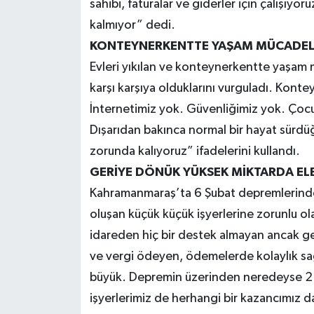
sahibi, faturalar ve giderler için çalışıyo
kalmıyor” dedi.
KONTEYNERKENTTE YAŞAM MÜCADELE
Evleri yıkılan ve konteynerkentte yaşam 
karşı karşıya olduklarını vurguladı. Konte
İnternetimiz yok. Güvenliğimiz yok. Çocuk
Dışarıdan bakınca normal bir hayat sürdü
zorunda kalıyoruz” ifadelerini kullandı.
GERİYE DÖNÜK YÜKSEK MİKTARDA ELE
Kahramanmaraş’ta 6 Şubat depremlerinde e
oluşan küçük küçük işyerlerine zorunlu ol
idareden hiç bir destek almayan ancak ger
ve vergi ödeyen, ödemelerde kolaylık sa
büyük. Depremin üzerinden neredeyse 2 yı
işyerlerimiz de herhangi bir kazancımız d