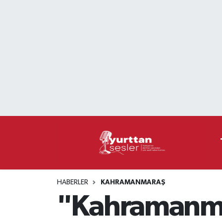
Nöbetçi Eczaneler
Hava Durumu
Namaz Vakitleri
Trafik Durumu
Süper Lig Puan Durumu ve Fikstür
Tüm Manşetler
HABERLER
KAHRAMANMARAŞ
Son Dakika Haberleri
"Kahramanmar
Haber Arşivi