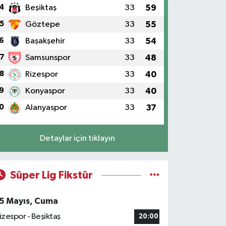
4
Beşiktaş
33
59
5
Göztepe
33
55
6
Başakşehir
33
54
7
Samsunspor
33
48
8
Rizespor
33
40
9
Konyaspor
33
40
0
Alanyaspor
33
37
Detaylar için tıklayın
Süper Lig Fikstür
5 Mayıs, Cuma
izespor - Beşiktaş
20:00