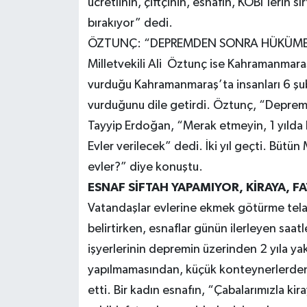
ücretlinin, çiftçinin, esnafın, KOBİ’lerin s
bırakıyor” dedi.
ÖZTUNÇ: “DEPREMDEN SONRA HÜKÜME
Milletvekili Ali Öztunç ise Kahramanmara
vurduğu Kahramanmaraş’ta insanları 6 şu
vurduğunu dile getirdi. Öztunç, “Depr
Tayyip Erdoğan, “Merak etmeyin, 1 yılda
Evler verilecek” dedi. İki yıl geçti. Bütü
evler?” diye konuştu.
ESNAF SİFTAH YAPAMIYOR, KİRAYA, FA
Vatandaşlar evlerine ekmek götürme telaş
belirtirken, esnaflar günün ilerleyen saa
işyerlerinin depremin üzerinden 2 yıla y
yapılmamasından, küçük konteynerlerden
etti. Bir kadın esnafın, “Çabalarımızla ki