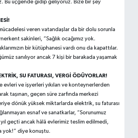
ruz. Bu üçgende gidip geliyoruz. Bize bir şey
Sİ!
mücadelesi veren vatandaşlar da bir dolu sorunla
ynerkent sakinleri, “Sağlık ocağımız yok.
larımızın bir kütüphanesi vardı onu da kapattılar.
ğümüz sanılıyor ancak 7 kişi bir barakada yaşamak
KTRİK, SU FATURASI, VERGİ ÖDÜYORLAR!
vleri ve işyerleri yıkılan ve konteynerlerden
arak taşınan, geçen süre zarfında merkezi
iye dönük yüksek miktarlarda elektrik, su faturası
ğlanmayan esnaf ve sanatkarlar, “Sorunumuz
l geçti ancak hâlâ evlerimiz teslim edilmedi,
a yok!” diye konuştu.