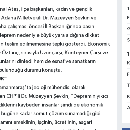
1
l Ateş, ilçe başkanları, kadın ve gençlik
F
 Adana Milletvekili Dr. Müzeyyen Şevkin ve
ha çalışması öncesi İl Başkanlığı’nda basın
G
deprem nedeniyle büyük yara aldığına dikkat
S
arın teslim edilmemesine tepki gösterdi. Ekonomik
e Öztunç, sırasıyla Uzunçarşı, Konteyner Çarşı ve
1
nlarını dinledi hem de esnaf ve sanatkarın
K
e bulunduğu durumu konuştu.
F
ÜK”
T
amanmaraş’ta jeoloji mühendisi olarak
n CHP’li Dr. Müzeyyen Şevkin, “Depremin yıkıcı
K
vdiklerini kaybeden insanlar şimdi de ekonomik
A
 ki bugüne kadar somut çözüm sunamadığı gibi
mını emeklinin, işçinin, ücretlinin, asgari