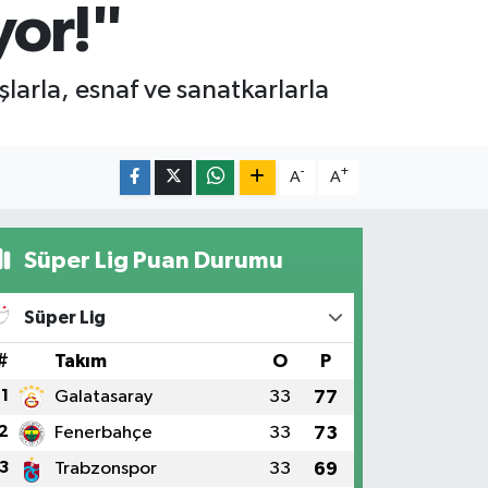
yor!"
şlarla, esnaf ve sanatkarlarla
-
+
A
A
Süper Lig Puan Durumu
Süper Lig
#
Takım
O
P
1
Galatasaray
33
77
2
Fenerbahçe
33
73
3
Trabzonspor
33
69