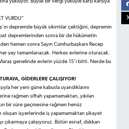
ırtına yüklüyor. Büyük bir vergi yüküyle karşı karşıya
T VURDU”
ş’ın depremde büyük sıkıntılar çektiğini, depremin
bat depremlerinden sonra bir de hükümetin
emden hemen sonra Sayın Cumhurbaşkanı Recep
 her şey tamamlanacak. Herkes evlerine oturacak.
n Maraş genelinde evlerin yüzde 15’i bitti. Nerde bu
TURAYA, GİDERLERE ÇALIŞIYOR!
ıyla her yeni güne kabusla uyandıklarını
tlerine rağmen siftah yapamamaktan, yıkılan
akın bir süre geçmesine rağmen henüz
 oluşan işyerlerinde iş yapamamaktan şikayet
rayı çıkarmaya çalışıyoruz. Bütün esnaf, dükkan