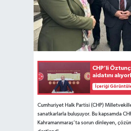
CHP'li Öztun
aidatını alıyor
İçeriği Görüntül
Cumhuriyet Halk Partisi (CHP) Milletvekille
sanatkarlarla buluşuyor. Bu kapsamda CH
Kahramanmaraş’ta sorun dinleyen, çözüm ö