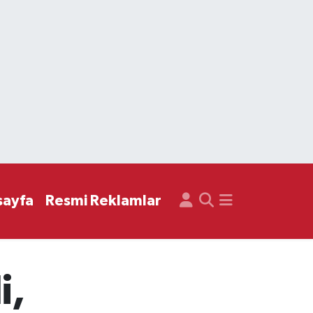
sayfa
Resmi Reklamlar
i,