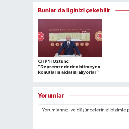
Bunlar da ilginizi çekebilir
CHP'li Öztunç:
"Depremzededen bitmeyen
konutların aidatını alıyorlar"
Yorumlar