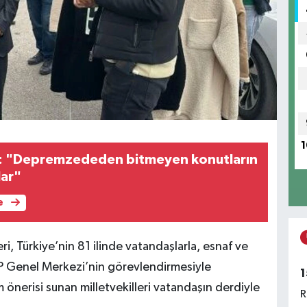
1
ç: "Depremzededen bitmeyen konutların
lar"
e
ri, Türkiye’nin 81 ilinde vatandaşlarla, esnaf ve
P Genel Merkezi’nin görevlendirmesiyle
1
nerisi sunan milletvekilleri vatandaşın derdiyle
R