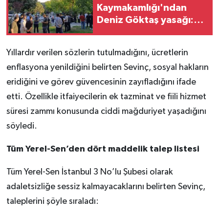
Kaymakamlığı'ndan
Deniz Göktaş yasağı:
Polis, Maçka Parkı'nı
ablukaya aldı
Yıllardır verilen sözlerin tutulmadığını, ücretlerin
enflasyona yenildiğini belirten Sevinç, sosyal hakların
eridiğini ve görev güvencesinin zayıfladığını ifade
etti. Özellikle itfaiyecilerin ek tazminat ve fiili hizmet
süresi zammı konusunda ciddi mağduriyet yaşadığını
söyledi.
Tüm Yerel-Sen’den dört maddelik talep listesi
Tüm Yerel-Sen İstanbul 3 No’lu Şubesi olarak
adaletsizliğe sessiz kalmayacaklarını belirten Sevinç,
taleplerini şöyle sıraladı: