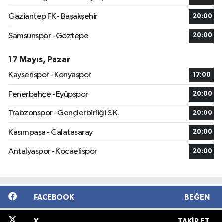
Gaziantep FK - Başakşehir
20:00
Samsunspor - Göztepe
20:00
17 Mayıs, Pazar
Kayserispor - Konyaspor
17:00
Fenerbahçe - Eyüpspor
20:00
Trabzonspor - Gençlerbirliği S.K.
20:00
Kasımpaşa - Galatasaray
20:00
Antalyaspor - Kocaelispor
20:00
FACEBOOK
BEĞEN
X
TAKIP ET