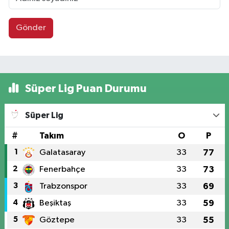
Gönder
Süper Lig Puan Durumu
Süper Lig
#
Takım
O
P
1
Galatasaray
33
77
2
Fenerbahçe
33
73
3
Trabzonspor
33
69
4
Beşiktaş
33
59
5
Göztepe
33
55