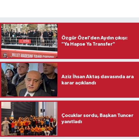
Özgür Özel’den Aydın çıkışı:
"Ya Hapse Ya Transfer"
Aziz İhsan Aktaş davasında ara
karar açıklandı
Çocuklar sordu, Başkan Tuncer
yanıtladı