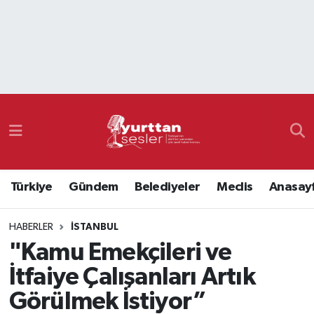
Nöbetçi Eczaneler
Hava Durumu
Namaz Vakitleri
Trafik Durumu
Türkiye
Gündem
Belediyeler
Meclis
Anasay
Süper Lig Puan Durumu ve Fikstür
HABERLER
İSTANBUL
Tüm Manşetler
"Kamu Emekçileri ve
Son Dakika Haberleri
İtfaiye Çalışanları Artık
Görülmek İstiyor”
Haber Arşivi