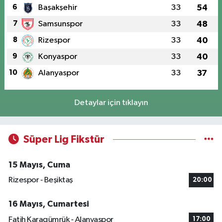
6
Başakşehir
33
54
7
Samsunspor
33
48
8
Rizespor
33
40
9
Konyaspor
33
40
10
Alanyaspor
33
37
Detaylar için tıklayın
Süper Lig Fikstür
15 Mayıs, Cuma
Rizespor - Beşiktaş
20:00
16 Mayıs, Cumartesi
Fatih Karagümrük - Alanyaspor
17:00