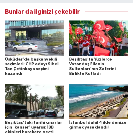
Bunlar da ilginizi çekebilir
Üsküdar'da başkanvekili
Beşiktaş'ta Yüzlerce
seçimleri: CHP adayı Sibel
Vatandaş Filenin
Tan Çetinkaya seçimi
Sultanları'nın Zaferini
kazandı
Birlikte Kutladı
Beşiktaş’taki tarihi çınarlar
İstanbul dahil 4 ilde denize
için 'kanser' uyarısı: İBB
girmek yasaklandı!
ekipleri harekete geçti