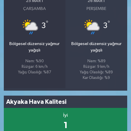
25 MART
26 MART
ÇARŞAMBA
PERŞEMBE
°
°
3
3
Bölgesel düzensiz yağmur
Bölgesel düzensiz yağmur
yağışlı
yağışlı
Nem: %90
Nem: %89
Rüzgar: 6 km/h
Rüzgar: 9 km/h
Yağış Olasılığı: %87
Yağış Olasılığı: %89
Kar Olasılığı: %9
Akyaka Hava Kalitesi
İyi
1