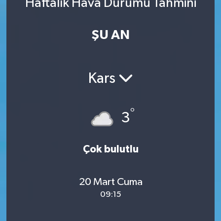
Haftalık Hava Durumu Tahmini
ŞU AN
Kars
°
3
Çok bulutlu
20 Mart Cuma
09:15