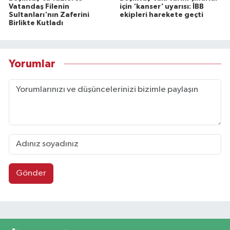
Vatandaş Filenin
için 'kanser' uyarısı: İBB
Sultanları'nın Zaferini
ekipleri harekete geçti
Birlikte Kutladı
Yorumlar
Gönder