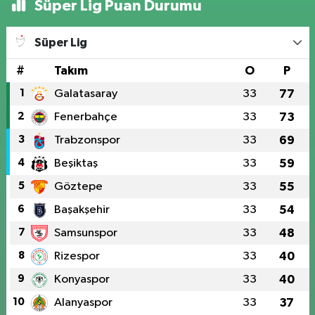
Süper Lig Puan Durumu
Süper Lig
#
Takım
O
P
1
Galatasaray
33
77
2
Fenerbahçe
33
73
3
Trabzonspor
33
69
4
Beşiktaş
33
59
5
Göztepe
33
55
6
Başakşehir
33
54
7
Samsunspor
33
48
8
Rizespor
33
40
9
Konyaspor
33
40
10
Alanyaspor
33
37