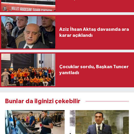
Aziz İhsan Aktaş davasında ara
karar açıklandı
Çocuklar sordu, Başkan Tuncer
yanıtladı
Bunlar da ilginizi çekebilir