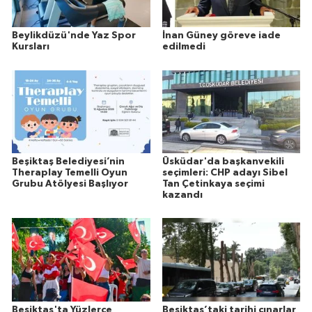
Beylikdüzü'nde Yaz Spor
İnan Güney göreve iade
Kursları
edilmedi
Beşiktaş Belediyesi’nin
Üsküdar'da başkanvekili
Theraplay Temelli Oyun
seçimleri: CHP adayı Sibel
Grubu Atölyesi Başlıyor
Tan Çetinkaya seçimi
kazandı
Beşiktaş'ta Yüzlerce
Beşiktaş’taki tarihi çınarlar