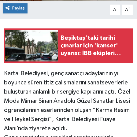
Paylaş
-
+
A
A
Beşiktaş’taki tarihi
çınarlar için 'kanser'
uyarısı: İBB ekipleri
harekete geçti
Kartal Belediyesi, genç sanatçı adaylarının yıl
boyunca süren titiz çalışmalarını sanatseverlerle
buluşturan anlamlı bir sergiye kapılarını açtı. Özel
Moda Mimar Sinan Anadolu Güzel Sanatlar Lisesi
öğrencilerinin eserlerinden oluşan “Karma Resim
ve Heykel Sergisi”, Kartal Belediyesi Fuaye
Alanı’nda ziyarete açıldı.