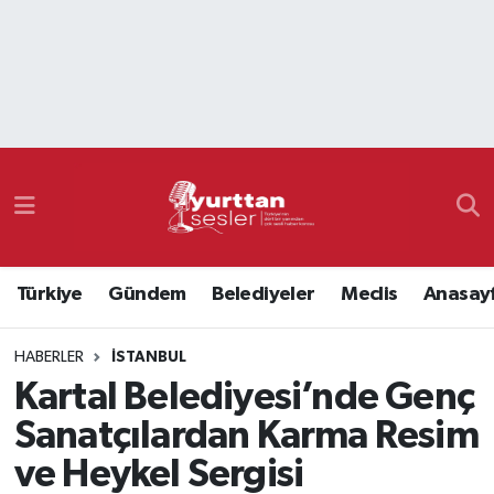
Nöbetçi Eczaneler
Hava Durumu
Namaz Vakitleri
Trafik Durumu
Türkiye
Gündem
Belediyeler
Meclis
Anasay
Süper Lig Puan Durumu ve Fikstür
HABERLER
İSTANBUL
Tüm Manşetler
Kartal Belediyesi’nde Genç
Son Dakika Haberleri
Sanatçılardan Karma Resim
ve Heykel Sergisi
Haber Arşivi