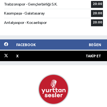
Trabzonspor - Gençlerbirliği S.K.
20:00
Kasımpaşa - Galatasaray
20:00
Antalyaspor - Kocaelispor
20:00
FACEBOOK
BEĞEN
X
TAKIP ET