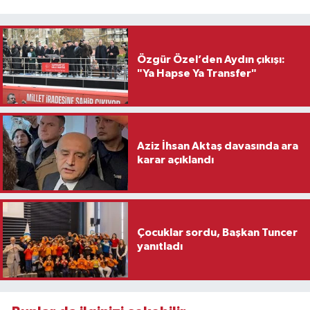
Özgür Özel’den Aydın çıkışı:
"Ya Hapse Ya Transfer"
Aziz İhsan Aktaş davasında ara
karar açıklandı
Çocuklar sordu, Başkan Tuncer
yanıtladı