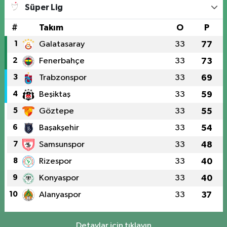
Süper Lig
#
Takım
O
P
1
Galatasaray
33
77
2
Fenerbahçe
33
73
3
Trabzonspor
33
69
4
Beşiktaş
33
59
5
Göztepe
33
55
6
Başakşehir
33
54
7
Samsunspor
33
48
8
Rizespor
33
40
9
Konyaspor
33
40
10
Alanyaspor
33
37
Detaylar için tıklayın