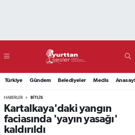
Nöbetçi Eczaneler
Hava Durumu
Namaz Vakitleri
Trafik Durumu
Türkiye
Gündem
Belediyeler
Meclis
Anasay
Süper Lig Puan Durumu ve Fikstür
HABERLER
BITLIS
Tüm Manşetler
Kartalkaya'daki yangın
Son Dakika Haberleri
faciasında 'yayın yasağı'
kaldırıldı
Haber Arşivi