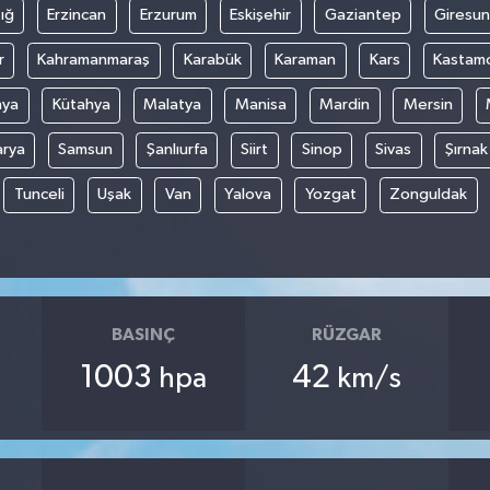
ığ
Erzincan
Erzurum
Eskişehir
Gaziantep
Giresun
r
Kahramanmaraş
Karabük
Karaman
Kars
Kastam
nya
Kütahya
Malatya
Manisa
Mardin
Mersin
arya
Samsun
Şanlıurfa
Siirt
Sinop
Sivas
Şırnak
Tunceli
Uşak
Van
Yalova
Yozgat
Zonguldak
BASINÇ
RÜZGAR
1003
42
hpa
km/s