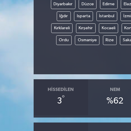
Diyarbakır
Düzce
Edirne
Elaz
Iğdır
Isparta
İstanbul
İzmi
Kırklareli
Kırşehir
Kocaeli
Ko
Ordu
Osmaniye
Rize
Sak
HISSEDILEN
NEM
°
3
%62