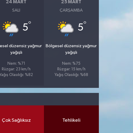
24 MART
25 MART
SALI
ÇARŞAMBA
°
°
5
5
esel düzensiz yağmur
Bölgesel düzensiz yağmur
yağışlı
yağışlı
Nem: %71
Nem: %75
Rüzgar: 23 km/h
Rüzgar: 15 km/h
Yağış Olasılığı: %82
Yağış Olasılığı: %68
Çok Sağlıksız
Tehlikeli