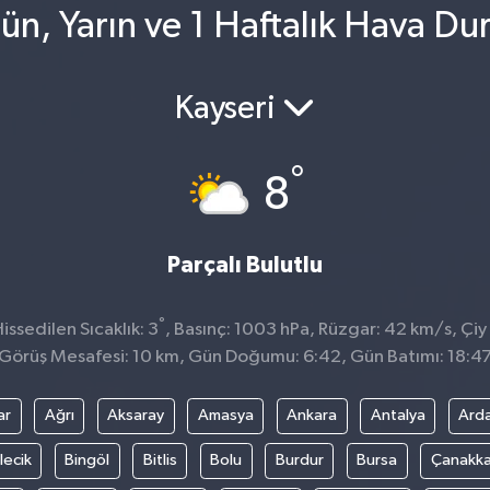
ün, Yarın ve 1 Haftalık Hava D
Kayseri
°
8
Parçalı Bulutlu
°
ssedilen Sıcaklık: 3
, Basınç: 1003 hPa, Rüzgar: 42 km/s, Çiy 
Görüş Mesafesi: 10 km, Gün Doğumu: 6:42, Gün Batımı: 18:4
ar
Ağrı
Aksaray
Amasya
Ankara
Antalya
Ard
lecik
Bingöl
Bitlis
Bolu
Burdur
Bursa
Çanakka