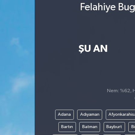
Felahiye Bug
ŞU AN
Nem: %62, Hi
Adana
Adıyaman
Afyonkarahis
Bartın
Batman
Bayburt
Bi