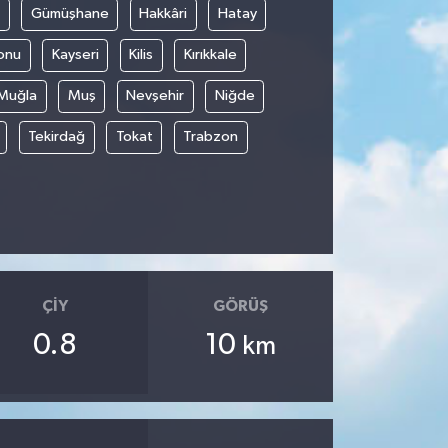
Gümüşhane
Hakkâri
Hatay
onu
Kayseri
Kilis
Kırıkkale
Muğla
Muş
Nevşehir
Niğde
Tekirdağ
Tokat
Trabzon
ÇIY
GÖRÜŞ
0.8
10
km