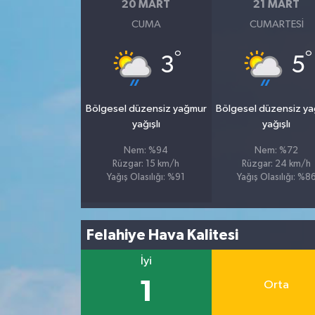
20 MART
21 MART
CUMA
CUMARTESI
°
°
3
5
Bölgesel düzensiz yağmur
Bölgesel düzensiz y
yağışlı
yağışlı
Nem: %94
Nem: %72
Rüzgar: 15 km/h
Rüzgar: 24 km/h
Yağış Olasılığı: %91
Yağış Olasılığı: %8
Felahiye Hava Kalitesi
İyi
1
Orta