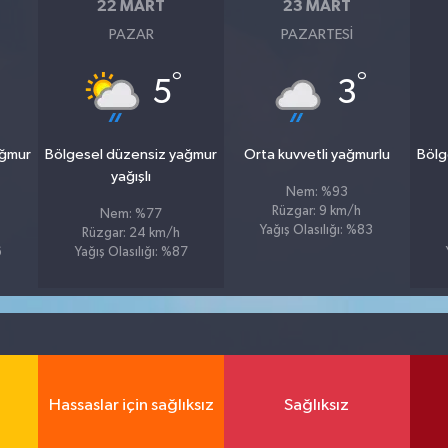
22 MART
23 MART
PAZAR
PAZARTESI
°
°
5
3
ağmur
Bölgesel düzensiz yağmur
Orta kuvvetli yağmurlu
Bölg
yağışlı
Nem: %93
Rüzgar: 9 km/h
Nem: %77
Yağış Olasılığı: %83
Rüzgar: 24 km/h
6
Yağış Olasılığı: %87
Hassaslar için sağlıksız
Sağlıksız