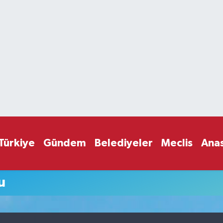
Türkiye
Gündem
Belediyeler
Meclis
Ana
u