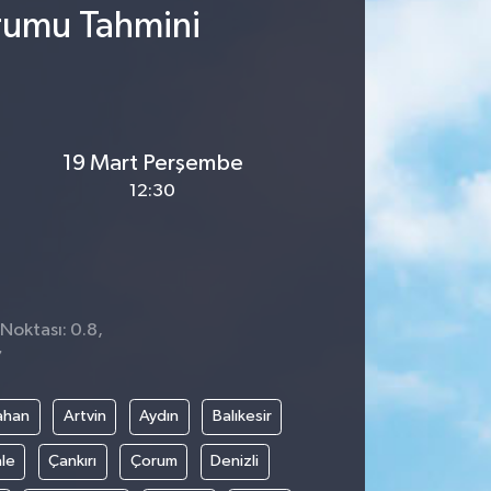
urumu Tahmini
19 Mart Perşembe
12:30
Noktası: 0.8,
7
ahan
Artvin
Aydın
Balıkesir
le
Çankırı
Çorum
Denizli