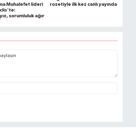
na Muhalefet lideri
rozetiyle ilk kez canlı yayında
lis'te:
yız, sorumluluk ağır