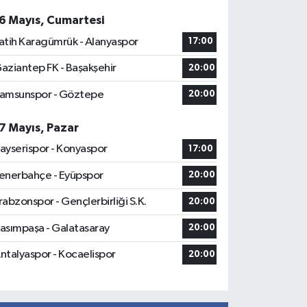
6 Mayıs, Cumartesi
atih Karagümrük - Alanyaspor
17:00
aziantep FK - Başakşehir
20:00
amsunspor - Göztepe
20:00
7 Mayıs, Pazar
ayserispor - Konyaspor
17:00
enerbahçe - Eyüpspor
20:00
rabzonspor - Gençlerbirliği S.K.
20:00
asımpaşa - Galatasaray
20:00
ntalyaspor - Kocaelispor
20:00