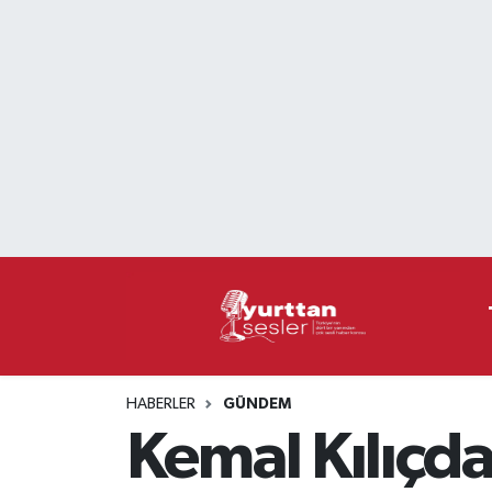
Nöbetçi Eczaneler
Hava Durumu
Namaz Vakitleri
Trafik Durumu
Süper Lig Puan Durumu ve Fikstür
Tüm Manşetler
HABERLER
GÜNDEM
Son Dakika Haberleri
Kemal Kılıçda
Haber Arşivi