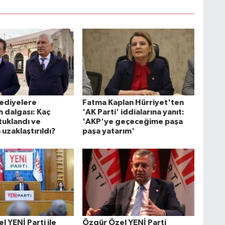
lediyelere
Fatma Kaplan Hürriyet'ten
 dalgası: Kaç
'AK Parti' iddialarına yanıt:
tuklandı ve
'AKP'ye geçeceğime paşa
uzaklaştırıldı?
paşa yatarım'
 YENİ Parti ile
Özgür Özel YENİ Parti