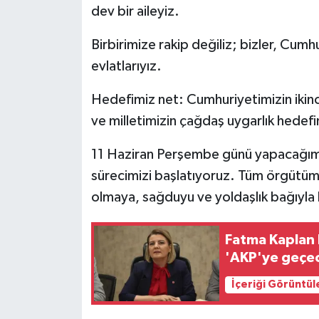
dev bir aileyiz.
Birbirimize rakip değiliz; bizler, Cum
evlatlarıyız.
Hedefimiz net: Cumhuriyetimizin ikinc
ve milletimizin çağdaş uygarlık hedefi
11 Haziran Perşembe günü yapacağımız i
sürecimizi başlatıyoruz. Tüm örgütüm
olmaya, sağduyu ve yoldaşlık bağıyl
Fatma Kaplan H
'AKP'ye geçe
İçeriği Görüntül