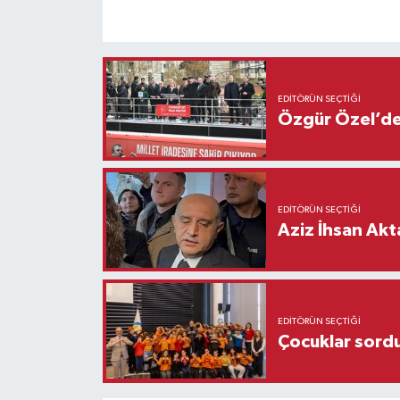
EDITÖRÜN SEÇTIĞI
Özgür Özel’den
EDITÖRÜN SEÇTIĞI
Aziz İhsan Akt
EDITÖRÜN SEÇTIĞI
Çocuklar sordu