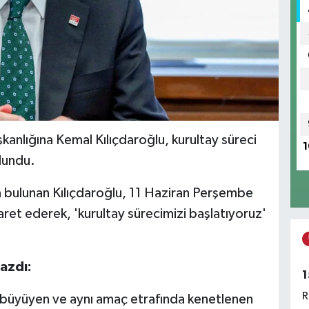
kanlığına Kemal Kılıçdaroğlu, kurultay süreci
1
ulundu.
bulunan Kılıçdaroğlu, 11 Haziran Perşembe
aret ederek, 'kurultay sürecimizi başlatıyoruz'
azdı:
1
R
rek büyüyen ve aynı amaç etrafında kenetlenen