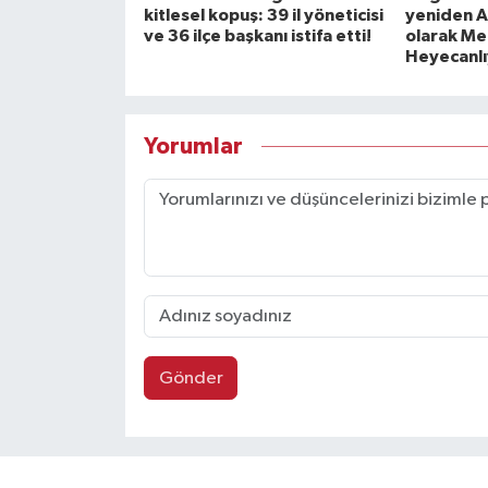
kitlesel kopuş: 39 il yöneticisi
yeniden A
ve 36 ilçe başkanı istifa etti!
olarak Mec
Heyecanlı
Yorumlar
Gönder