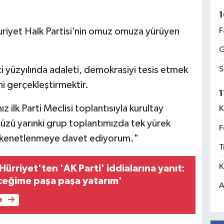
1
F
huriyet Halk Partisi’nin omuz omuza yürüyen
G
S
i yüzyılında adaleti, demokrasiyi tesis etmek
ni gerçekleştirmektir.
1
lk Parti Meclisi toplantısıyla kurultay
K
üzü yarınki grup toplantımızda tek yürek
F
a kenetlenmeye davet ediyorum."
T
K
ürriyet'ten 'AK Parti' iddialarına yanıt:
ceğime paşa paşa yatarım'
A
e