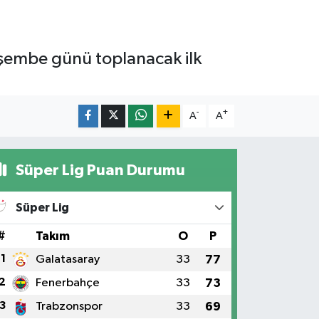
erşembe günü toplanacak ilk
-
+
A
A
Süper Lig Puan Durumu
Süper Lig
#
Takım
O
P
1
Galatasaray
33
77
2
Fenerbahçe
33
73
3
Trabzonspor
33
69