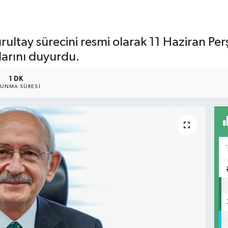
rultay sürecini resmi olarak 11 Haziran P
klarını duyurdu.
1 DK
UNMA SÜRESI