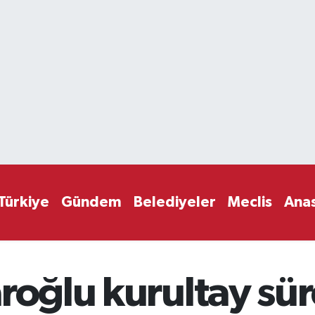
Türkiye
Gündem
Belediyeler
Meclis
Ana
roğlu kurultay süre