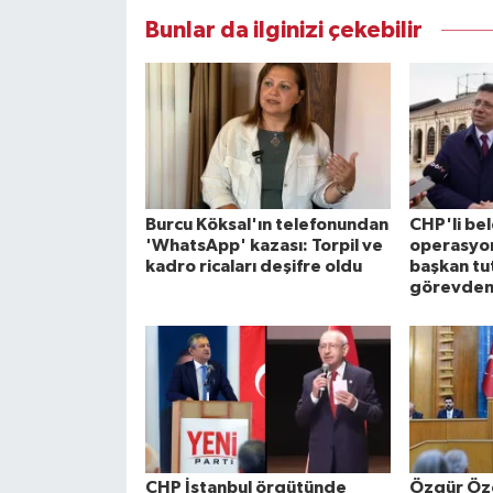
Bunlar da ilginizi çekebilir
Burcu Köksal'ın telefonundan
CHP'li be
'WhatsApp' kazası: Torpil ve
operasyon
kadro ricaları deşifre oldu
başkan tu
görevden 
CHP İstanbul örgütünde
Özgür Özel