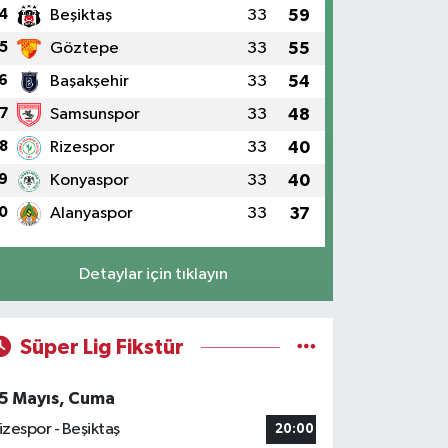
4
Beşiktaş
33
59
5
Göztepe
33
55
6
Başakşehir
33
54
7
Samsunspor
33
48
8
Rizespor
33
40
9
Konyaspor
33
40
0
Alanyaspor
33
37
Detaylar için tıklayın
Süper Lig Fikstür
5 Mayıs, Cuma
izespor - Beşiktaş
20:00