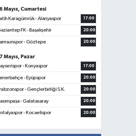
6 Mayıs, Cumartesi
atih Karagümrük - Alanyaspor
17:00
aziantep FK - Başakşehir
20:00
amsunspor - Göztepe
20:00
7 Mayıs, Pazar
ayserispor - Konyaspor
17:00
enerbahçe - Eyüpspor
20:00
rabzonspor - Gençlerbirliği S.K.
20:00
asımpaşa - Galatasaray
20:00
ntalyaspor - Kocaelispor
20:00