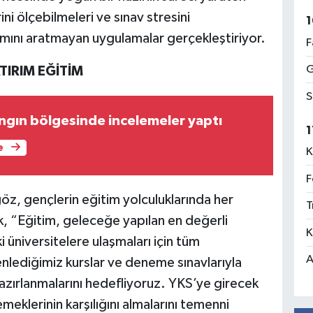
ni ölçebilmeleri ve sınav stresini
1
amını aratmayan uygulamalar gerçekleştiriyor.
F
G
TIRIM EĞİTİM
S
gın bölgesinde incelemeler yaptı
1
e
K
F
, gençlerin eğitim yolculuklarında her
T
k, “Eğitim, geleceğe yapılan en değerli
K
i üniversitelere ulaşmaları için tüm
A
nlediğimiz kurslar ve deneme sınavlarıyla
hazırlanmalarını hedefliyoruz. YKS’ye girecek
meklerinin karşılığını almalarını temenni