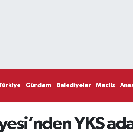
Türkiye
Gündem
Belediyeler
Meclis
Ana
yesi’nden YKS ada