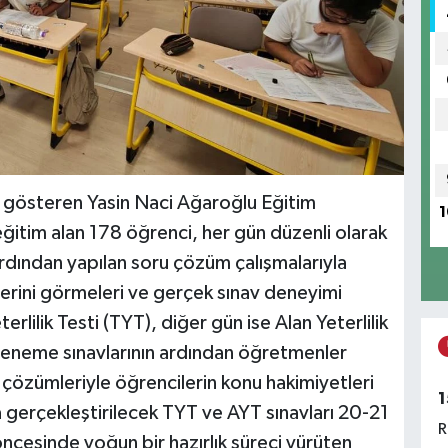
 gösteren Yasin Naci Ağaroğlu Eğitim
1
eğitim alan 178 öğrenci, her gün düzenli olarak
ardından yapılan soru çözüm çalışmalarıyla
klerini görmeleri ve gerçek sınav deneyimi
rlilik Testi (TYT), diğer gün ise Alan Yeterlilik
Deneme sınavlarının ardından öğretmenler
u çözümleriyle öğrencilerin konu hakimiyetleri
1
gerçekleştirilecek TYT ve AYT sınavları 20-21
R
öncesinde yoğun bir hazırlık süreci yürüten