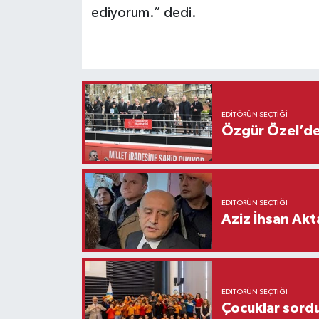
ediyorum.” dedi.
EDITÖRÜN SEÇTIĞI
Özgür Özel’den
EDITÖRÜN SEÇTIĞI
Aziz İhsan Akt
EDITÖRÜN SEÇTIĞI
Çocuklar sordu