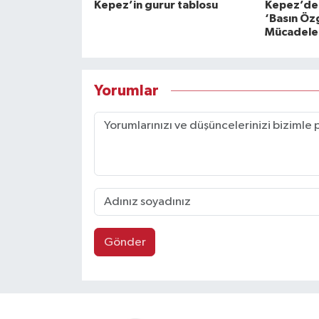
Kepez’in gurur tablosu
Kepez’den
‘Basın Özg
Mücadele 
Yorumlar
Gönder