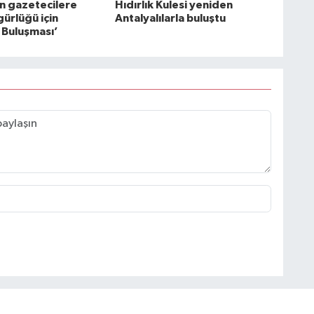
 gazetecilere
Hıdırlık Kulesi yeniden
ürlüğü için
Antalyalılarla buluştu
Buluşması’