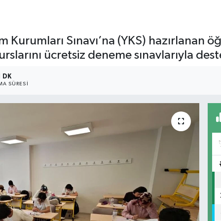
 Kurumları Sınavı’na (YKS) hazırlanan öğr
rslarını ücretsiz deneme sınavlarıyla deste
1 DK
A SÜRESI