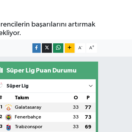
encilerin başarılarını artırmak
kliyor.
-
+
A
A
Süper Lig Puan Durumu
Süper Lig
#
Takım
O
P
1
Galatasaray
33
77
2
Fenerbahçe
33
73
3
Trabzonspor
33
69