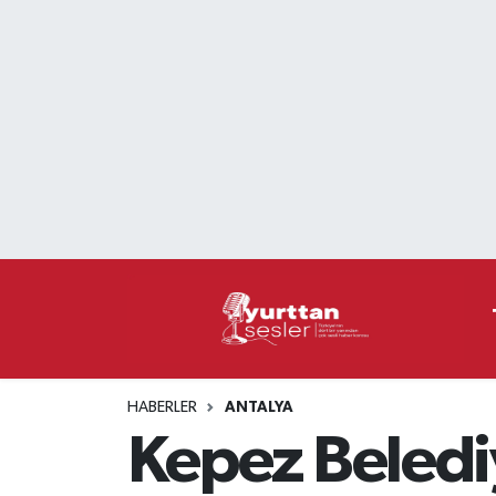
Nöbetçi Eczaneler
Hava Durumu
Namaz Vakitleri
Trafik Durumu
Süper Lig Puan Durumu ve Fikstür
Tüm Manşetler
HABERLER
ANTALYA
Son Dakika Haberleri
Kepez Beledi
Haber Arşivi