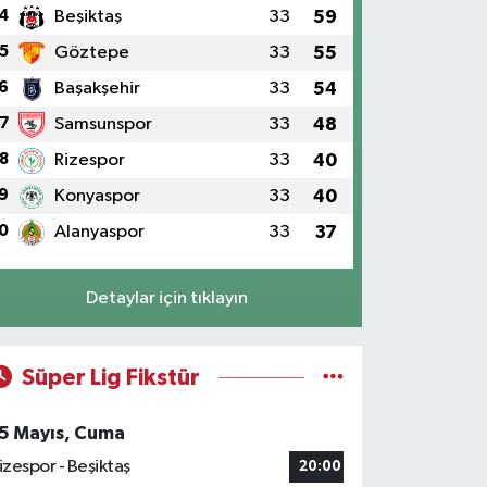
4
Beşiktaş
33
59
5
Göztepe
33
55
6
Başakşehir
33
54
7
Samsunspor
33
48
8
Rizespor
33
40
9
Konyaspor
33
40
0
Alanyaspor
33
37
Detaylar için tıklayın
Süper Lig Fikstür
5 Mayıs, Cuma
izespor - Beşiktaş
20:00