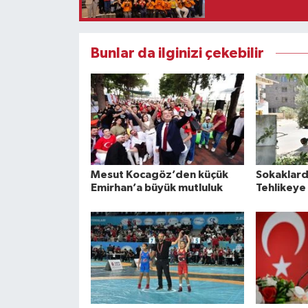
Bunlar da ilginizi çekebilir
Mesut Kocagöz’den küçük
Sokaklard
Emirhan’a büyük mutluluk
Tehlikeye 