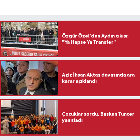
Özgür Özel’den Aydın çıkışı:
"Ya Hapse Ya Transfer"
Aziz İhsan Aktaş davasında ara
karar açıklandı
Çocuklar sordu, Başkan Tuncer
yanıtladı