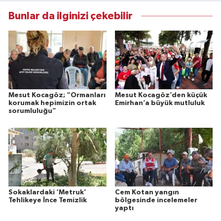
Bunlar da ilginizi çekebilir
Mesut Kocagöz; “Ormanları
Mesut Kocagöz’den küçük
korumak hepimizin ortak
Emirhan’a büyük mutluluk
sorumluluğu”
Sokaklardaki ‘Metruk’
Cem Kotan yangın
Tehlikeye İnce Temizlik
bölgesinde incelemeler
yaptı