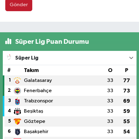
Gönder
Süper Lig Puan Durumu
Süper Lig
#
Takım
O
P
1
Galatasaray
33
77
2
Fenerbahçe
33
73
3
Trabzonspor
33
69
4
Beşiktaş
33
59
5
Göztepe
33
55
6
Başakşehir
33
54