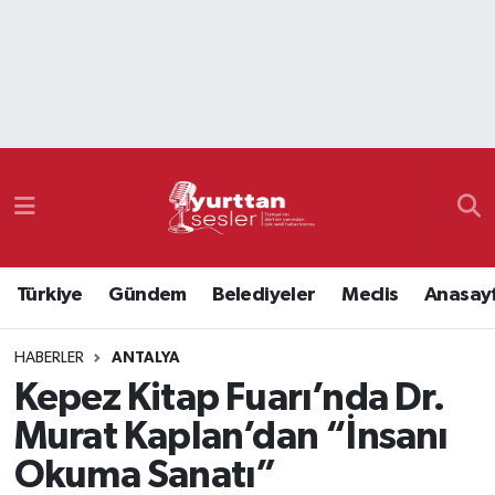
Nöbetçi Eczaneler
Hava Durumu
Namaz Vakitleri
Trafik Durumu
Türkiye
Gündem
Belediyeler
Meclis
Anasay
Süper Lig Puan Durumu ve Fikstür
HABERLER
ANTALYA
Tüm Manşetler
Kepez Kitap Fuarı’nda Dr.
Son Dakika Haberleri
Murat Kaplan’dan “İnsanı
Okuma Sanatı”
Haber Arşivi