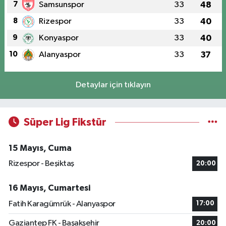
7
Samsunspor
33
48
8
Rizespor
33
40
9
Konyaspor
33
40
10
Alanyaspor
33
37
Detaylar için tıklayın
Süper Lig Fikstür
15 Mayıs, Cuma
Rizespor - Beşiktaş
20:00
16 Mayıs, Cumartesi
Fatih Karagümrük - Alanyaspor
17:00
Gaziantep FK - Başakşehir
20:00