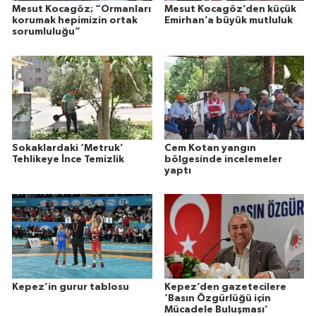
Mesut Kocagöz; “Ormanları
Mesut Kocagöz’den küçük
korumak hepimizin ortak
Emirhan’a büyük mutluluk
sorumluluğu”
Sokaklardaki ‘Metruk’
Cem Kotan yangın
Tehlikeye İnce Temizlik
bölgesinde incelemeler
yaptı
Kepez’in gurur tablosu
Kepez’den gazetecilere
‘Basın Özgürlüğü için
Mücadele Buluşması’