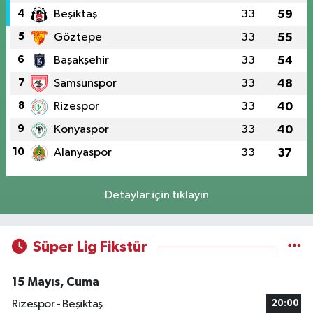
4
Beşiktaş
33
59
5
Göztepe
33
55
6
Başakşehir
33
54
7
Samsunspor
33
48
8
Rizespor
33
40
9
Konyaspor
33
40
10
Alanyaspor
33
37
Detaylar için tıklayın
Süper Lig Fikstür
15 Mayıs, Cuma
Rizespor - Beşiktaş
20:00