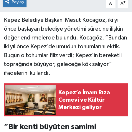
Paylaş
-
+
A
A
Kepez Belediye Başkanı Mesut Kocagöz, iki yıl
önce başlayan belediye yönetimi sürecine ilişkin
değerlendirmelerde bulundu. Kocagöz, “Bundan
iki yıl önce Kepez’de umudun tohumlarını ektik.
Bugün o tohumlar filiz verdi; Kepez’in bereketli
toprağında büyüyor, geleceğe kök salıyor”
ifadelerini kullandı.
Kepez’e İmam Rıza
Cemevi ve Kültür
Merkezi geliyor
“Bir kenti büyüten samimi