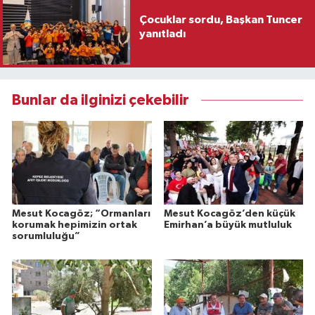
Çocuklar sordu, Başkan Tuncer
yanıtladı
Bunlar da ilginizi çekebilir
Mesut Kocagöz; “Ormanları
Mesut Kocagöz’den küçük
korumak hepimizin ortak
Emirhan’a büyük mutluluk
sorumluluğu”