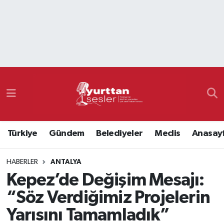
Nöbetçi Eczaneler
Hava Durumu
Namaz Vakitleri
Trafik Durumu
Türkiye
Gündem
Belediyeler
Meclis
Anasay
Süper Lig Puan Durumu ve Fikstür
HABERLER
ANTALYA
Tüm Manşetler
Kepez’de Değişim Mesajı:
Son Dakika Haberleri
“Söz Verdiğimiz Projelerin
Yarısını Tamamladık”
Haber Arşivi