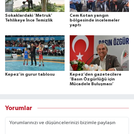
Sokaklardaki ‘Metruk’
Cem Kotan yangın
Tehlikeye İnce Temizlik
bölgesinde incelemeler
yaptı
Kepez’in gurur tablosu
Kepez’den gazetecilere
‘Basın Özgürlüğü için
Mücadele Buluşması’
Yorumlar