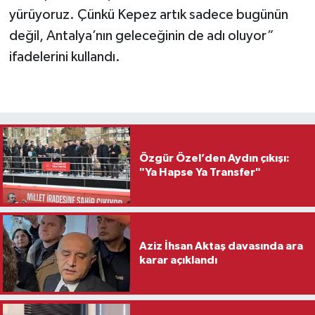
yürüyoruz. Çünkü Kepez artık sadece bugünün
değil, Antalya’nın geleceğinin de adı oluyor”
ifadelerini kullandı.
Özgür Özel’den Aydın çıkışı:
"Ya Hapse Ya Transfer"
Aziz İhsan Aktaş davasında ara
karar açıklandı