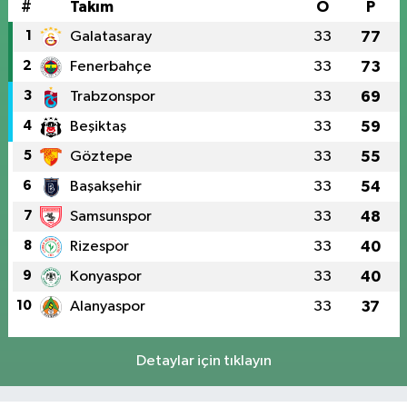
#
Takım
O
P
1
Galatasaray
33
77
2
Fenerbahçe
33
73
3
Trabzonspor
33
69
4
Beşiktaş
33
59
5
Göztepe
33
55
6
Başakşehir
33
54
7
Samsunspor
33
48
8
Rizespor
33
40
9
Konyaspor
33
40
10
Alanyaspor
33
37
Detaylar için tıklayın