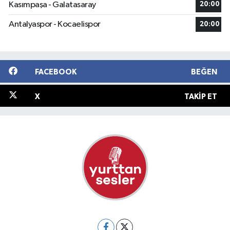
Kasımpaşa - Galatasaray
20:00
Antalyaspor - Kocaelispor
20:00
FACEBOOK
BEĞEN
X
TAKIP ET