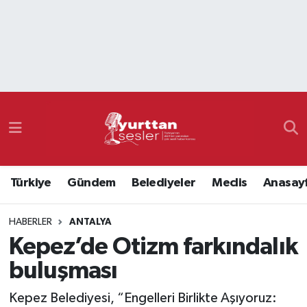
Nöbetçi Eczaneler
Hava Durumu
Namaz Vakitleri
Trafik Durumu
Türkiye
Gündem
Belediyeler
Meclis
Anasay
Süper Lig Puan Durumu ve Fikstür
HABERLER
ANTALYA
Tüm Manşetler
Kepez’de Otizm farkındalık
Son Dakika Haberleri
buluşması
Haber Arşivi
Kepez Belediyesi, “Engelleri Birlikte Aşıyoruz: