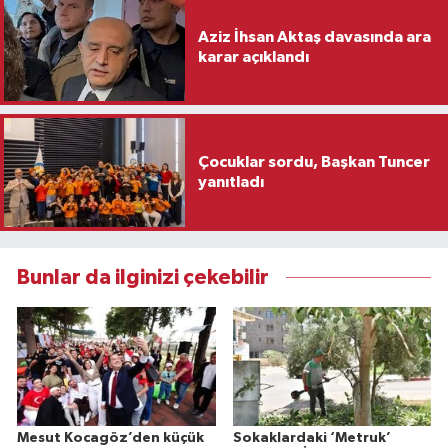
Aziz İhsan Aktaş davasında ara
karar açıklandı
Çocuklar sordu, Başkan Tuncer
yanıtladı
Bunlar da ilginizi çekebilir
Mesut Kocagöz’den küçük
Sokaklardaki ‘Metruk’