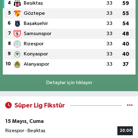
4
Beşiktaş
33
59
5
Göztepe
33
55
6
Başakşehir
33
54
7
Samsunspor
33
48
8
Rizespor
33
40
9
Konyaspor
33
40
10
Alanyaspor
33
37
Detaylar için tıklayın
Süper Lig Fikstür
15 Mayıs, Cuma
Rizespor - Beşiktaş
20:00