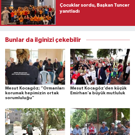
Çocuklar sordu, Başkan Tuncer
yanıtladı
Bunlar da ilginizi çekebilir
Mesut Kocagöz; “Ormanları
Mesut Kocagöz’den küçük
korumak hepimizin ortak
Emirhan’a büyük mutluluk
sorumluluğu”