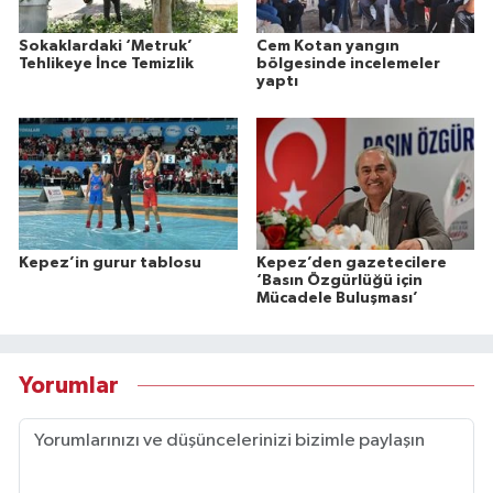
Sokaklardaki ‘Metruk’
Cem Kotan yangın
Tehlikeye İnce Temizlik
bölgesinde incelemeler
yaptı
Kepez’in gurur tablosu
Kepez’den gazetecilere
‘Basın Özgürlüğü için
Mücadele Buluşması’
Yorumlar