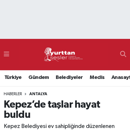
Nöbetçi Eczaneler
Hava Durumu
Namaz Vakitleri
Trafik Durumu
Türkiye
Gündem
Belediyeler
Meclis
Anasay
Süper Lig Puan Durumu ve Fikstür
HABERLER
ANTALYA
Tüm Manşetler
Kepez’de taşlar hayat
Son Dakika Haberleri
buldu
Haber Arşivi
Kepez Belediyesi ev sahipliğinde düzenlenen