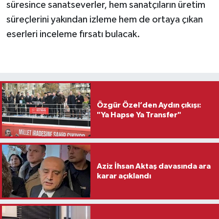
süresince sanatseverler, hem sanatçıların üretim
süreçlerini yakından izleme hem de ortaya çıkan
eserleri inceleme fırsatı bulacak.
Özgür Özel’den Aydın çıkışı:
"Ya Hapse Ya Transfer"
Aziz İhsan Aktaş davasında ara
karar açıklandı