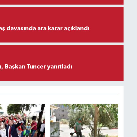
aş davasında ara karar açıklandı
, Başkan Tuncer yanıtladı