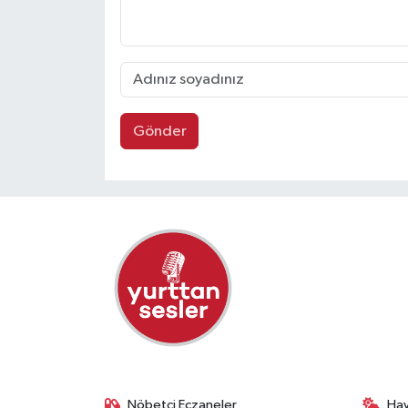
Gönder
Nöbetçi Eczaneler
Ha