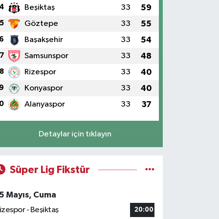
4
Beşiktaş
33
59
5
Göztepe
33
55
6
Başakşehir
33
54
7
Samsunspor
33
48
8
Rizespor
33
40
9
Konyaspor
33
40
0
Alanyaspor
33
37
Detaylar için tıklayın
Süper Lig Fikstür
5 Mayıs, Cuma
izespor - Beşiktaş
20:00