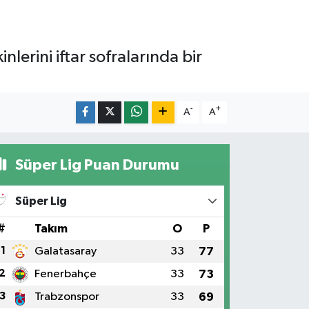
erini iftar sofralarında bir
-
+
A
A
Süper Lig Puan Durumu
Süper Lig
#
Takım
O
P
1
Galatasaray
33
77
2
Fenerbahçe
33
73
3
Trabzonspor
33
69