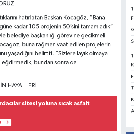
YORUZ
1
tıklarını hatırlatan Başkan Kocagöz, “Bana
F
ugüne kadar 105 projenin 50’sini tamamladık”
G
yle belediye başkanlığı görevine gecikmeli
S
Kocagöz, buna rağmen vaat edilen projelerin
u yaşadığını belirtti. “Sizlere layık olmaya
1
ne eğdirmedik, bundan sonra da
K
F
N HAYALLERİ
T
K
acılar sitesi yoluna sıcak asfalt
A
e