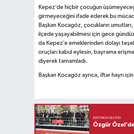
Kepez’de hiçbir çocuğun üşümeyeceği
girmeyeceğini ifade ederek bu mücadeley
Başkan Kocagöz, çocukların umutları, g
ilçede yaşayabilmesi için gece gündüz 
da Kepez’e emeklerinden dolayı teşe
oruçları kabul eylesin, bayrama erişm
diyerek tamamladı.
Başkan Kocagöz ayrıca, iftar hayrı içi
EDITÖRÜN SEÇTIĞI
Özgür Özel’den