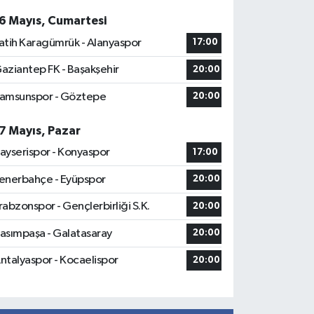
6 Mayıs, Cumartesi
atih Karagümrük - Alanyaspor
17:00
aziantep FK - Başakşehir
20:00
amsunspor - Göztepe
20:00
7 Mayıs, Pazar
ayserispor - Konyaspor
17:00
enerbahçe - Eyüpspor
20:00
rabzonspor - Gençlerbirliği S.K.
20:00
asımpaşa - Galatasaray
20:00
ntalyaspor - Kocaelispor
20:00