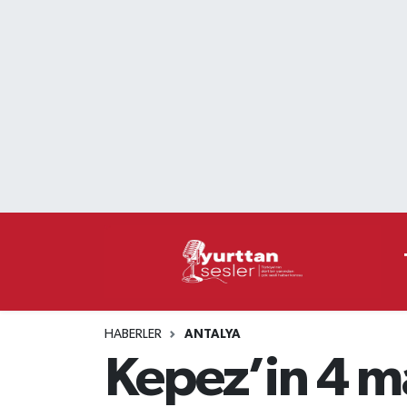
Nöbetçi Eczaneler
Hava Durumu
Namaz Vakitleri
Trafik Durumu
Süper Lig Puan Durumu ve Fikstür
Tüm Manşetler
HABERLER
ANTALYA
Son Dakika Haberleri
Kepez’in 4 ma
Haber Arşivi