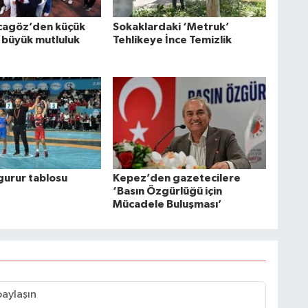
cagöz’den küçük
Sokaklardaki ‘Metruk’
 büyük mutluluk
Tehlikeye İnce Temizlik
gurur tablosu
Kepez’den gazetecilere
‘Basın Özgürlüğü için
Mücadele Buluşması’