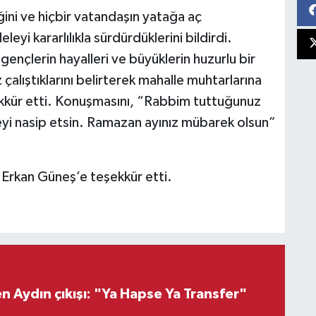
ni ve hiçbir vatandaşın yatağa aç
i kararlılıkla sürdürdüklerini bildirdi.
ençlerin hayalleri ve büyüklerin huzurlu bir
çalıştıklarını belirterek mahalle muhtarlarına
kkür etti. Konuşmasını, “Rabbim tuttuğunuz
eyi nasip etsin. Ramazan ayınız mübarek olsun”
n Erkan Güneş’e teşekkür etti.
 Aydın çıkışı: "Ya Hapse Ya Transfer"