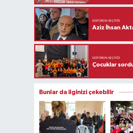
EDITÖRÜN SEÇTIĞI
Aziz İhsan Akt
EDITÖRÜN SEÇTIĞI
Çocuklar sordu
Bunlar da ilginizi çekebilir