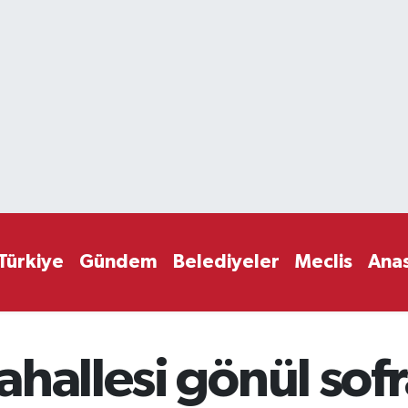
Türkiye
Gündem
Belediyeler
Meclis
Ana
hallesi gönül sofr