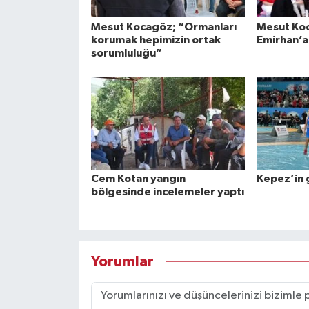
Mesut Kocagöz; “Ormanları
Mesut Ko
korumak hepimizin ortak
Emirhan’a
sorumluluğu”
Cem Kotan yangın
Kepez’in 
bölgesinde incelemeler yaptı
Yorumlar