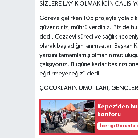
SİZLERE LAYIK OLMAK İÇİN ÇALIŞI
Göreve gelirken 105 projeyle yola çık
güvendiniz, mührü verdiniz. Biz de b
dedi. Cezaevi süreci ve sağlık nedeni
olarak başladığını anımsatan Başkan 
yarısını tamamlamış olmanın mutluluğun
çalışıyoruz. Bugüne kadar başınızı ö
eğdirmeyeceğiz” dedi.
ÇOCUKLARIN UMUTLARI, GENÇLERİ
Kepez’den hurd
konforu
İçeriği Görüntül