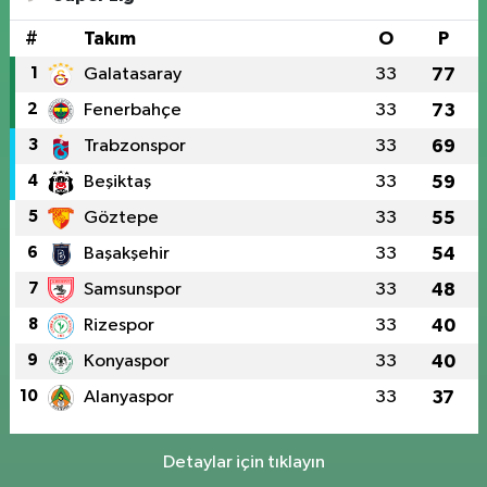
#
Takım
O
P
1
Galatasaray
33
77
2
Fenerbahçe
33
73
3
Trabzonspor
33
69
4
Beşiktaş
33
59
5
Göztepe
33
55
6
Başakşehir
33
54
7
Samsunspor
33
48
8
Rizespor
33
40
9
Konyaspor
33
40
10
Alanyaspor
33
37
Detaylar için tıklayın