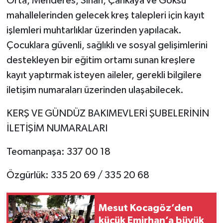
Orta, Menderes, Sinan, Çankaya ve Göksu
mahallelerinden gelecek kreş talepleri için kayıt
işlemleri muhtarlıklar üzerinden yapılacak.
Çocuklara güvenli, sağlıklı ve sosyal gelişimlerini
destekleyen bir eğitim ortamı sunan kreşlere
kayıt yaptırmak isteyen aileler, gerekli bilgilere
iletişim numaraları üzerinden ulaşabilecek.
KERŞ VE GÜNDÜZ BAKIMEVLERİ ŞUBELERİNİN
İLETİŞİM NUMARALARI
Teomanpaşa: 337 00 18
Özgürlük: 335 20 69 / 335 20 68
Mesut Kocagöz’den
küçük Emirhan’a büyük