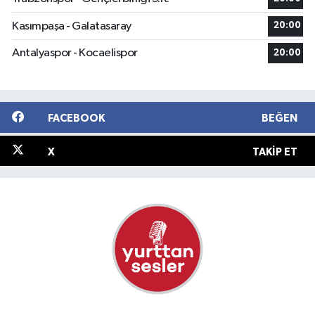
Kasımpaşa - Galatasaray
20:00
Antalyaspor - Kocaelispor
20:00
FACEBOOK
BEĞEN
X
TAKIP ET