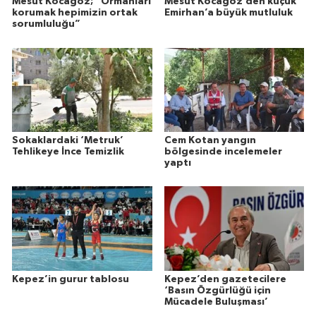
Mesut Kocagöz; “Ormanları
Mesut Kocagöz’den küçük
korumak hepimizin ortak
Emirhan’a büyük mutluluk
sorumluluğu”
Sokaklardaki ‘Metruk’
Cem Kotan yangın
Tehlikeye İnce Temizlik
bölgesinde incelemeler
yaptı
Kepez’in gurur tablosu
Kepez’den gazetecilere
‘Basın Özgürlüğü için
Mücadele Buluşması’