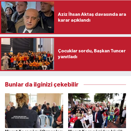
Aziz İhsan Aktaş davasında ara
karar açıklandı
Çocuklar sordu, Başkan Tuncer
yanıtladı
Bunlar da ilginizi çekebilir