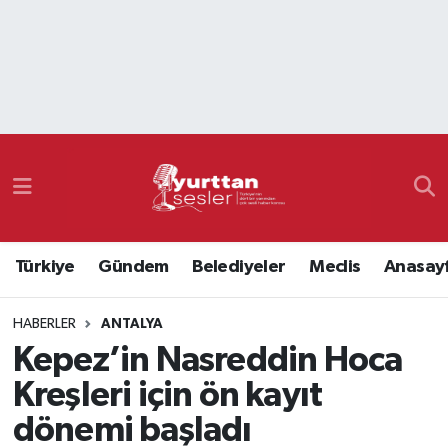
Nöbetçi Eczaneler
Hava Durumu
Namaz Vakitleri
Trafik Durumu
Türkiye
Gündem
Belediyeler
Meclis
Anasay
Süper Lig Puan Durumu ve Fikstür
HABERLER
ANTALYA
Tüm Manşetler
Kepez’in Nasreddin Hoca
Son Dakika Haberleri
Kreşleri için ön kayıt
dönemi başladı
Haber Arşivi