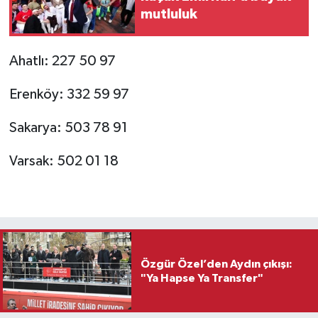
mutluluk
Ahatlı: 227 50 97
Erenköy: 332 59 97
Sakarya: 503 78 91
Varsak: 502 01 18
Özgür Özel’den Aydın çıkışı:
"Ya Hapse Ya Transfer"