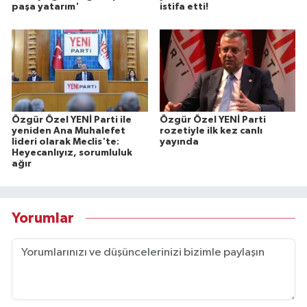
paşa yatarım'
istifa etti!
Özgür Özel YENİ Parti ile
Özgür Özel YENİ Parti
yeniden Ana Muhalefet
rozetiyle ilk kez canlı
lideri olarak Meclis'te:
yayında
Heyecanlıyız, sorumluluk
ağır
Yorumlar