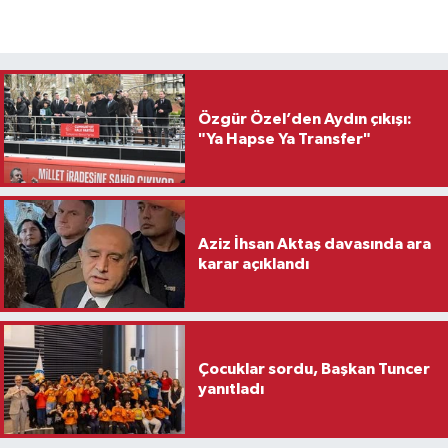
Özgür Özel’den Aydın çıkışı:
"Ya Hapse Ya Transfer"
Aziz İhsan Aktaş davasında ara
karar açıklandı
Çocuklar sordu, Başkan Tuncer
yanıtladı