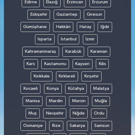
Edirne
Elazığ
Erzincan
Erzurum
Eskişehir
Gaziantep
Giresun
Gümüşhane
Hakkâri
Hatay
Iğdır
Isparta
İstanbul
İzmir
Kahramanmaraş
Karabük
Karaman
Kars
Kastamonu
Kayseri
Kilis
Kırıkkale
Kırklareli
Kırşehir
Kocaeli
Konya
Kütahya
Malatya
Manisa
Mardin
Mersin
Muğla
Muş
Nevşehir
Niğde
Ordu
Osmaniye
Rize
Sakarya
Samsun