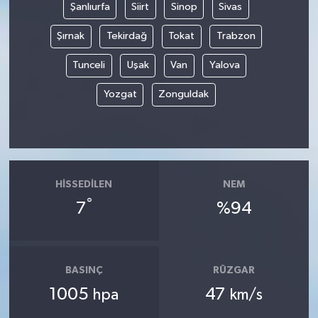
Şanlıurfa
Siirt
Sinop
Sivas
Şırnak
Tekirdağ
Tokat
Trabzon
Tunceli
Uşak
Van
Yalova
Yozgat
Zonguldak
HISSEDILEN
NEM
°
7
%94
BASINÇ
RÜZGAR
1005
47
hpa
km/s