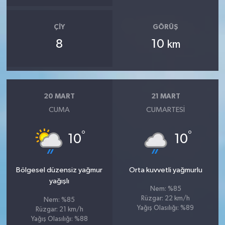
ÇIY
GÖRÜŞ
8
10
km
20 MART
21 MART
CUMA
CUMARTESI
°
°
10
10
Bölgesel düzensiz yağmur
Orta kuvvetli yağmurlu
yağışlı
Nem: %85
Rüzgar: 22 km/h
Nem: %85
Yağış Olasılığı: %89
Rüzgar: 21 km/h
Yağış Olasılığı: %88