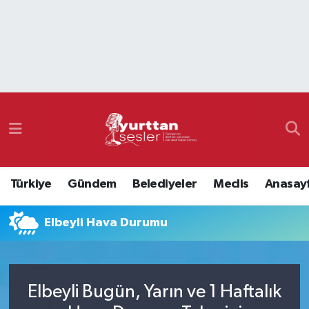
Nöbetçi Eczaneler
Hava Durumu
Namaz Vakitleri
Trafik Durumu
Türkiye
Gündem
Belediyeler
Meclis
Anasay
Süper Lig Puan Durumu ve Fikstür
Elbeyli Hava Durumu
Tüm Manşetler
Son Dakika Haberleri
Elbeyli Bugün, Yarın ve 1 Haftalık
Haber Arşivi