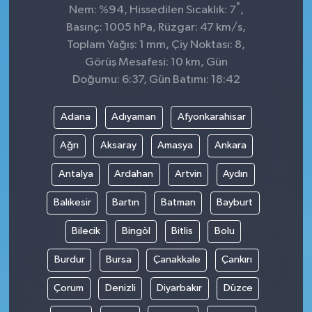
°
Nem: %94, Hissedilen Sıcaklık: 7
,
Basınç: 1005 hPa, Rüzgar: 47 km/s,
Toplam Yağış: 1 mm, Çiy Noktası: 8,
Görüş Mesafesi: 10 km, Gün
Doğumu: 6:37, Gün Batımı: 18:42
Adana
Adıyaman
Afyonkarahisar
Ağrı
Aksaray
Amasya
Ankara
Antalya
Ardahan
Artvin
Aydın
Balıkesir
Bartın
Batman
Bayburt
Bilecik
Bingöl
Bitlis
Bolu
Burdur
Bursa
Çanakkale
Çankırı
Çorum
Denizli
Diyarbakır
Düzce