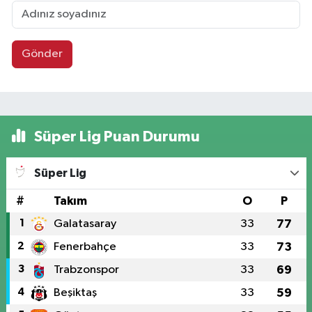
Gönder
Süper Lig Puan Durumu
Süper Lig
#
Takım
O
P
1
Galatasaray
33
77
2
Fenerbahçe
33
73
3
Trabzonspor
33
69
4
Beşiktaş
33
59