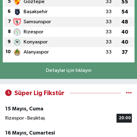
5
Göztepe
33
55
6
Başakşehir
33
54
7
Samsunspor
33
48
8
Rizespor
33
40
9
Konyaspor
33
40
10
Alanyaspor
33
37
Detaylar için tıklayın
Süper Lig Fikstür
15 Mayıs, Cuma
Rizespor - Beşiktaş
20:00
16 Mayıs, Cumartesi