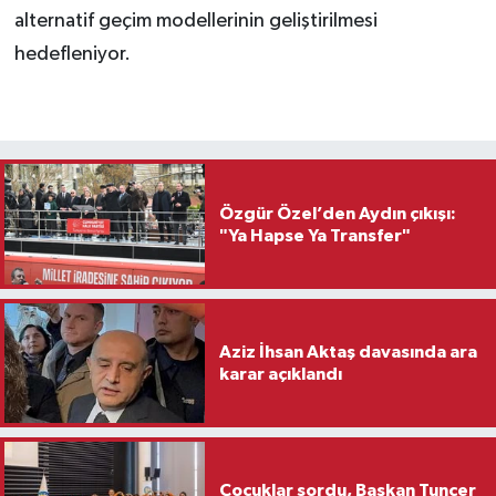
alternatif geçim modellerinin geliştirilmesi
hedefleniyor.
Özgür Özel’den Aydın çıkışı:
"Ya Hapse Ya Transfer"
Aziz İhsan Aktaş davasında ara
karar açıklandı
Çocuklar sordu, Başkan Tuncer