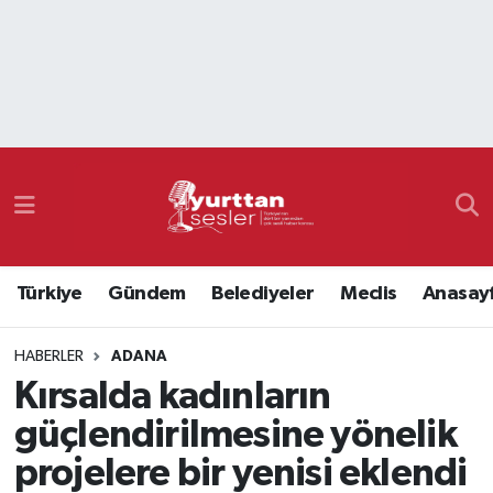
Nöbetçi Eczaneler
Hava Durumu
Namaz Vakitleri
Trafik Durumu
Türkiye
Gündem
Belediyeler
Meclis
Anasay
Süper Lig Puan Durumu ve Fikstür
HABERLER
ADANA
Tüm Manşetler
Kırsalda kadınların
Son Dakika Haberleri
güçlendirilmesine yönelik
projelere bir yenisi eklendi
Haber Arşivi