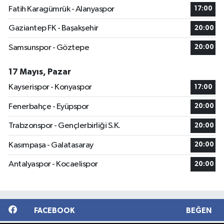
Fatih Karagümrük - Alanyaspor
17:00
Gaziantep FK - Başakşehir
20:00
Samsunspor - Göztepe
20:00
17 Mayıs, Pazar
Kayserispor - Konyaspor
17:00
Fenerbahçe - Eyüpspor
20:00
Trabzonspor - Gençlerbirliği S.K.
20:00
Kasımpaşa - Galatasaray
20:00
Antalyaspor - Kocaelispor
20:00
FACEBOOK
BEĞEN