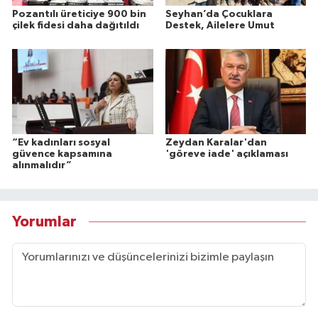
Pozantılı üreticiye 900 bin
Seyhan’da Çocuklara
çilek fidesi daha dağıtıldı
Destek, Ailelere Umut
“Ev kadınları sosyal
Zeydan Karalar'dan
güvence kapsamına
'göreve iade' açıklaması
alınmalıdır”
Yorumlar