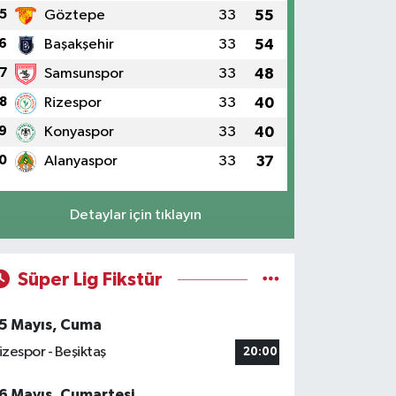
5
Göztepe
33
55
6
Başakşehir
33
54
7
Samsunspor
33
48
8
Rizespor
33
40
9
Konyaspor
33
40
0
Alanyaspor
33
37
Detaylar için tıklayın
Süper Lig Fikstür
5 Mayıs, Cuma
izespor - Beşiktaş
20:00
6 Mayıs, Cumartesi