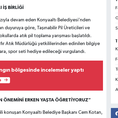
İŞ BİRLİĞİ
F
G
hızıyla devam eden Konyaaltı Belediyesi’nden
lan duyuruya göre, Taşınabilir Pil Üreticileri ve
S
 okullarda atık pil toplama yarışması başlatıldı.
1
ıfır Atık Müdürlüğü yetkililerinden edinilen bilgiye
K
ra, spor seti hediye edileceği vurgulandı.
F
T
gın bölgesinde incelemeler yaptı
K
e
A
IN ÖNEMİNİ ERKEN YAŞTA ÖĞRETİYORUZ”
 ilgili konuşan Konyaaltı Belediye Başkanı Cem Kotan,