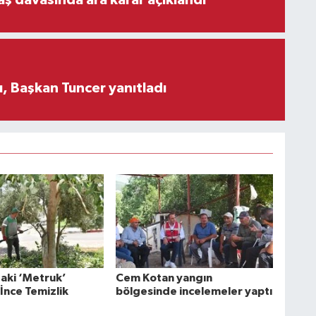
aş davasında ara karar açıklandı
, Başkan Tuncer yanıtladı
aki ‘Metruk’
Cem Kotan yangın
İnce Temizlik
bölgesinde incelemeler yaptı