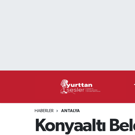
Nöbetçi Eczaneler
Hava Durumu
Namaz Vakitleri
Trafik Durumu
Süper Lig Puan Durumu ve Fikstür
Tüm Manşetler
HABERLER
ANTALYA
Son Dakika Haberleri
Konyaaltı Bel
Haber Arşivi