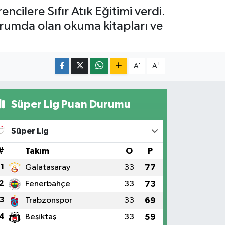
cilere Sıfır Atık Eğitimi verdi.
durumda olan okuma kitapları ve
-
+
A
A
Süper Lig Puan Durumu
Süper Lig
#
Takım
O
P
1
Galatasaray
33
77
2
Fenerbahçe
33
73
3
Trabzonspor
33
69
4
Beşiktaş
33
59