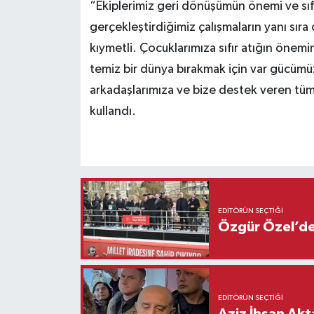
“Ekiplerimiz geri dönüşümün önemi ve sıf
gerçekleştirdiğimiz çalışmaların yanı sıra
kıymetli. Çocuklarımıza sıfır atığın önem
temiz bir dünya bırakmak için var gücümü
arkadaşlarımıza ve bize destek veren tüm
kullandı.
EDITÖRÜN SEÇTIĞI
Özgür Özel’den
EDITÖRÜN SEÇTIĞI