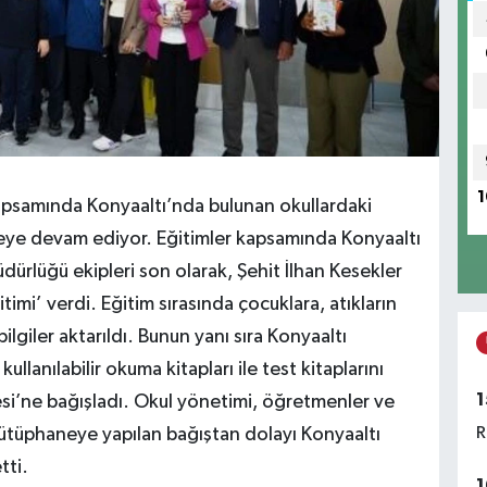
1
 kapsamında Konyaaltı’nda bulunan okullardaki
emeye devam ediyor. Eğitimler kapsamında Konyaaltı
Müdürlüğü ekipleri son olarak, Şehit İlhan Kesekler
timi’ verdi. Eğitim sırasında çocuklara, atıkların
giler aktarıldı. Bunun yanı sıra Konyaaltı
 kullanılabilir okuma kitapları ile test kitaplarını
1
si’ne bağışladı. Okul yönetimi, öğretmenler ve
R
ütüphaneye yapılan bağıştan dolayı Konyaaltı
tti.
1