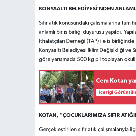
KONYAALTI BELEDİYESİ’NDEN ANLAMLI 
Sıfır atık konusundaki çalışmalarına tüm 
anlamlı bir iş birliği duyurusu yapıldı. Yapı
İthalatçıları Derneği (TAP) ile iş birliğinde
Konyaaltı Belediyesi İklim Değişikliği ve S
göre yarışmada 500 kg pil toplayan okulla
Cem Kotan yan
İçeriği Görüntül
KOTAN, “ÇOCUKLARIMIZA SIFIR ATIĞ
Gerçekleştirilen sıfır atık çalışmalarıyla