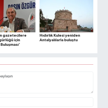
 gazetecilere
Hıdırlık Kulesi yeniden
ürlüğü için
Antalyalılarla buluştu
Buluşması’