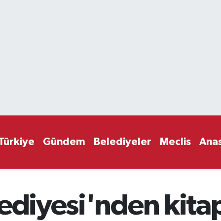
Türkiye
Gündem
Belediyeler
Meclis
Ana
ediyesi'nden kitap