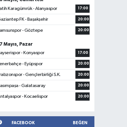
atih Karagümrük - Alanyaspor
17:00
aziantep FK - Başakşehir
20:00
amsunspor - Göztepe
20:00
7 Mayıs, Pazar
ayserispor - Konyaspor
17:00
enerbahçe - Eyüpspor
20:00
rabzonspor - Gençlerbirliği S.K.
20:00
asımpaşa - Galatasaray
20:00
ntalyaspor - Kocaelispor
20:00
FACEBOOK
BEĞEN