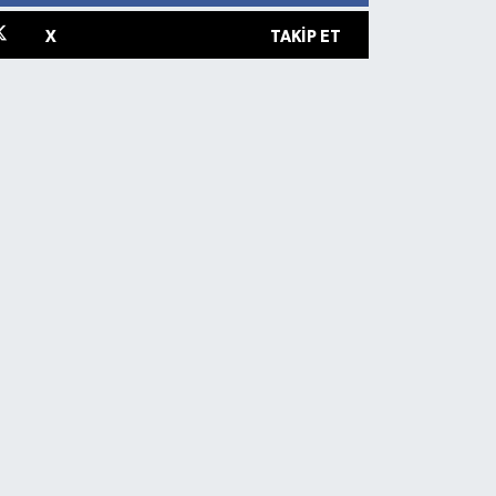
X
TAKIP ET