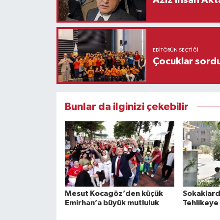
Aziz İhsan Akt
EDITÖRÜN SEÇTIĞI
Çocuklar sordu
Bunlar da ilginizi çekebilir
Mesut Kocagöz’den küçük
Sokaklard
Emirhan’a büyük mutluluk
Tehlikeye 