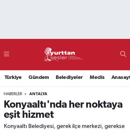
Nöbetçi Eczaneler
Hava Durumu
Namaz Vakitleri
Trafik Durumu
Türkiye
Gündem
Belediyeler
Meclis
Anasay
Süper Lig Puan Durumu ve Fikstür
HABERLER
ANTALYA
Tüm Manşetler
Konyaaltı'nda her noktaya
Son Dakika Haberleri
eşit hizmet
Haber Arşivi
Konyaaltı Belediyesi, gerek ilçe merkezi, gerekse