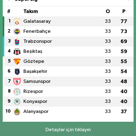
#
Takım
O
P
1
Galatasaray
33
77
2
Fenerbahçe
33
73
3
Trabzonspor
33
69
4
Beşiktaş
33
59
5
Göztepe
33
55
6
Başakşehir
33
54
7
Samsunspor
33
48
8
Rizespor
33
40
9
Konyaspor
33
40
10
Alanyaspor
33
37
Detaylar için tıklayın