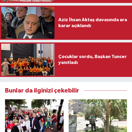
Aziz İhsan Aktaş davasında ara
karar açıklandı
Çocuklar sordu, Başkan Tuncer
yanıtladı
Bunlar da ilginizi çekebilir