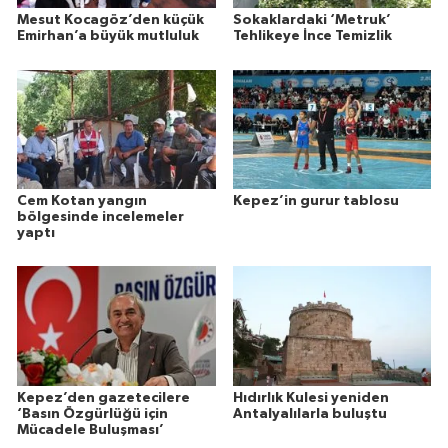
Mesut Kocagöz’den küçük
Sokaklardaki ‘Metruk’
Emirhan’a büyük mutluluk
Tehlikeye İnce Temizlik
Cem Kotan yangın
Kepez’in gurur tablosu
bölgesinde incelemeler
yaptı
Kepez’den gazetecilere
Hıdırlık Kulesi yeniden
‘Basın Özgürlüğü için
Antalyalılarla buluştu
Mücadele Buluşması’