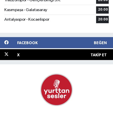
Trabzonspor - Gençlerbirliği S.K.
20:00
Kasımpaşa - Galatasaray
20:00
Antalyaspor - Kocaelispor
20:00
FACEBOOK
BEĞEN
X
TAKIP ET