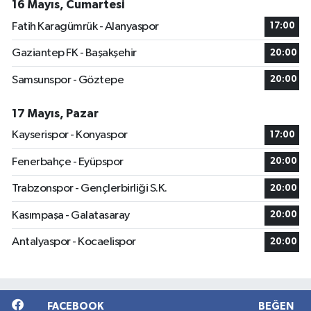
16 Mayıs, Cumartesi
Fatih Karagümrük - Alanyaspor
17:00
Gaziantep FK - Başakşehir
20:00
Samsunspor - Göztepe
20:00
17 Mayıs, Pazar
Kayserispor - Konyaspor
17:00
Fenerbahçe - Eyüpspor
20:00
Trabzonspor - Gençlerbirliği S.K.
20:00
Kasımpaşa - Galatasaray
20:00
Antalyaspor - Kocaelispor
20:00
FACEBOOK
BEĞEN