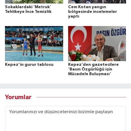
Sokaklardaki ‘Metruk’
Cem Kotan yangın
Tehlikeye İnce Temizlik
bölgesinde incelemeler
yaptı
Kepez’in gurur tablosu
Kepez’den gazetecilere
‘Basın Özgürlüğü için
Mücadele Buluşması’
Yorumlar