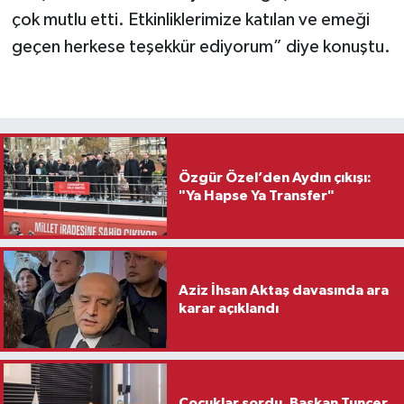
çok mutlu etti. Etkinliklerimize katılan ve emeği
geçen herkese teşekkür ediyorum” diye konuştu.
Özgür Özel’den Aydın çıkışı:
"Ya Hapse Ya Transfer"
Aziz İhsan Aktaş davasında ara
karar açıklandı
Çocuklar sordu, Başkan Tuncer