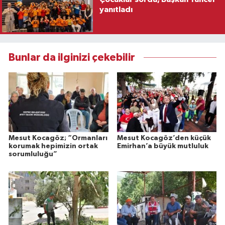
yanıtladı
Bunlar da ilginizi çekebilir
Mesut Kocagöz; “Ormanları
Mesut Kocagöz’den küçük
korumak hepimizin ortak
Emirhan’a büyük mutluluk
sorumluluğu”