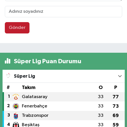
Gönder
Süper Lig Puan Durumu
Süper Lig
#
Takım
O
P
1
Galatasaray
33
77
2
Fenerbahçe
33
73
3
Trabzonspor
33
69
4
Beşiktaş
33
59