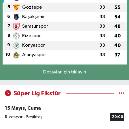
5
Göztepe
33
55
6
Başakşehir
33
54
7
Samsunspor
33
48
8
Rizespor
33
40
9
Konyaspor
33
40
10
Alanyaspor
33
37
Detaylar için tıklayın
Süper Lig Fikstür
15 Mayıs, Cuma
Rizespor - Beşiktaş
20:00