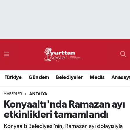
Nöbetçi Eczaneler
Hava Durumu
Namaz Vakitleri
Trafik Durumu
Türkiye
Gündem
Belediyeler
Meclis
Anasay
Süper Lig Puan Durumu ve Fikstür
HABERLER
ANTALYA
Tüm Manşetler
Konyaaltı'nda Ramazan ayı
Son Dakika Haberleri
etkinlikleri tamamlandı
Haber Arşivi
Konyaaltı Belediyesi’nin, Ramazan ayı dolayısıyla